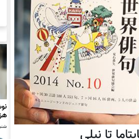
نوش
هزا
شنبه2 مارچ 
تاما تا نیلی