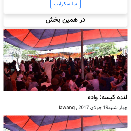
سابسکرایب
در همین بخش
لنډه کیسه: واده
چهار شنبه19 جولای 2017
,
lawang