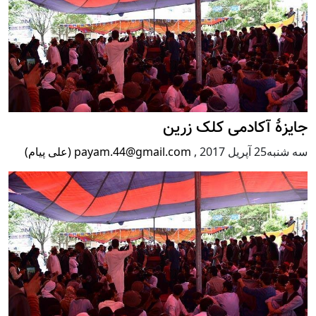
جایزۀ آکادمی کلک زرین
سه شنبه25 آپریل 2017
,
payam.44@gmail.com (علی پیام)