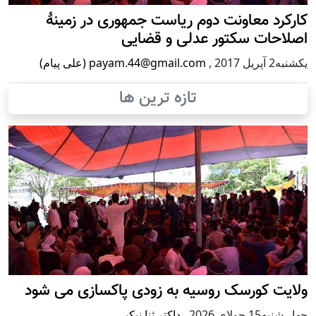
کارکرد معاونت دوم ریاست جمهوری در زمینۀ
اصلاحات سکتور عدلی و قضایی
يكشنبه2 آپریل 2017
,
payam.44@gmail.com (علی پیام)
تازه ترین ها
ولایت کورسک روسیه به زودی پاکسازی می شود
چهار شنبه15 جولای 2026
,
داکتر ثنا نیکپی