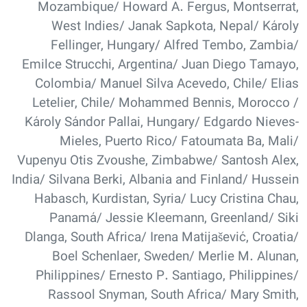
Mozambique/ Howard A. Fergus, Montserrat,
West Indies/ Janak Sapkota, Nepal/ Károly
Fellinger, Hungary/ Alfred Tembo, Zambia/
Emilce Strucchi, Argentina/ Juan Diego Tamayo,
Colombia/ Manuel Silva Acevedo, Chile/ Elias
Letelier, Chile/ Mohammed Bennis, Morocco /
Károly Sándor Pallai, Hungary/ Edgardo Nieves-
Mieles, Puerto Rico/ Fatoumata Ba, Mali/
Vupenyu Otis Zvoushe, Zimbabwe/ Santosh Alex,
India/ Silvana Berki, Albania and Finland/ Hussein
Habasch, Kurdistan, Syria/ Lucy Cristina Chau,
Panamá/ Jessie Kleemann, Greenland/ Siki
Dlanga, South Africa/ Irena Matijašević, Croatia/
Boel Schenlaer, Sweden/ Merlie M. Alunan,
Philippines/ Ernesto P. Santiago, Philippines/
Rassool Snyman, South Africa/ Mary Smith,