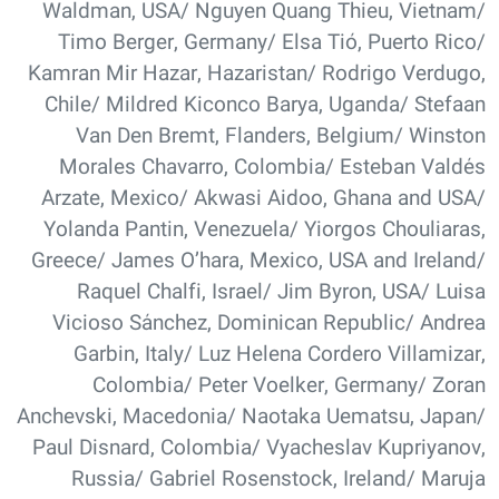
Waldman, USA/ Nguyen Quang Thieu, Vietnam/
Timo Berger, Germany/ Elsa Tió, Puerto Rico/
Kamran Mir Hazar, Hazaristan/ Rodrigo Verdugo,
Chile/ Mildred Kiconco Barya, Uganda/ Stefaan
Van Den Bremt, Flanders, Belgium/ Winston
Morales Chavarro, Colombia/ Esteban Valdés
Arzate, Mexico/ Akwasi Aidoo, Ghana and USA/
Yolanda Pantin, Venezuela/ Yiorgos Chouliaras,
Greece/ James O’hara, Mexico, USA and Ireland/
Raquel Chalfi, Israel/ Jim Byron, USA/ Luisa
Vicioso Sánchez, Dominican Republic/ Andrea
Garbin, Italy/ Luz Helena Cordero Villamizar,
Colombia/ Peter Voelker, Germany/ Zoran
Anchevski, Macedonia/ Naotaka Uematsu, Japan/
Paul Disnard, Colombia/ Vyacheslav Kupriyanov,
Russia/ Gabriel Rosenstock, Ireland/ Maruja