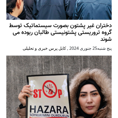
دختران غیر پشتون بصورت سیستماتیک توسط
گروه تروریستی پشتونیستی طالبان ربوده می
شوند
پنج شنبه25 جنوری 2024
,
کابل پرس خبری و تحلیلی