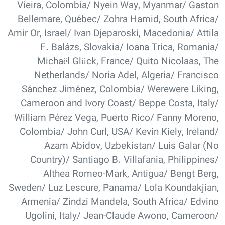
Vieira, Colombia/ Nyein Way, Myanmar/ Gaston
Bellemare, Québec/ Zohra Hamid, South Africa/
Amir Or, Israel/ Ivan Djeparoski, Macedonia/ Attila
F. Balázs, Slovakia/ Ioana Trica, Romania/
Michaël Glück, France/ Quito Nicolaas, The
Netherlands/ Noria Adel, Algeria/ Francisco
Sánchez Jiménez, Colombia/ Werewere Liking,
Cameroon and Ivory Coast/ Beppe Costa, Italy/
William Pérez Vega, Puerto Rico/ Fanny Moreno,
Colombia/ John Curl, USA/ Kevin Kiely, Ireland/
Azam Abidov, Uzbekistan/ Luis Galar (No
Country)/ Santiago B. Villafania, Philippines/
Althea Romeo-Mark, Antigua/ Bengt Berg,
Sweden/ Luz Lescure, Panama/ Lola Koundakjian,
Armenia/ Zindzi Mandela, South Africa/ Edvino
Ugolini, Italy/ Jean-Claude Awono, Cameroon/