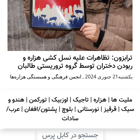
ترابزون: تظاهرات علیه نسل کشی هزاره و
ربودن دختران توسط گروه تروریستی طالبان
يكشنبه21 جنوری 2024
,
انجمن فرهنگی و همبستگی هزاره‌ها
ملیت ها
|
هزاره
|
تاجیک
|
اوزبیک
|
تورکمن
|
هندو و
سیک
|
قرقیز
|
نورستانی
|
بلوچ
|
پشتون/افغان
|
عرب/
سادات
جستجو در کابل پرس