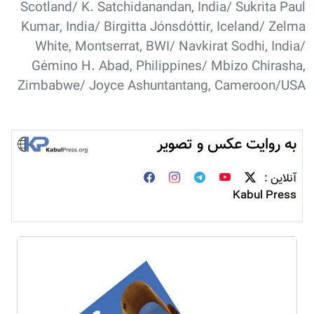
Scotland/ K. Satchidanandan, India/ Sukrita Paul
Kumar, India/ Birgitta Jónsdóttir, Iceland/ Zelma
White, Montserrat, BWI/ Navkirat Sodhi, India/
Gémino H. Abad, Philippines/ Mbizo Chirasha,
Zimbabwe/ Joyce Ashuntantang, Cameroon/USA
به روایت عکس و تصویر
آنلاین :
Kabul Press