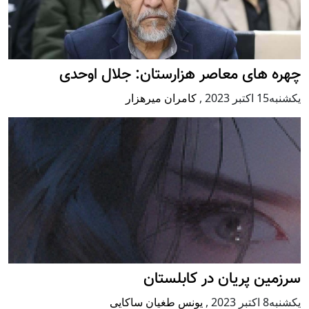
چهره های معاصر هزارستان: جلال اوحدی
يكشنبه15 اكتبر 2023
,
کامران میرهزار
سرزمین پریان در کابلستان
يكشنبه8 اكتبر 2023
,
یونس طغیان ساکایی