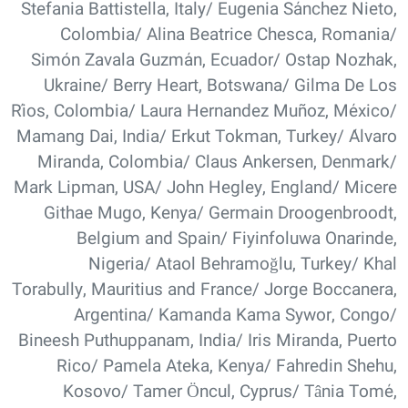
Stefania Battistella, Italy/ Eugenia Sánchez Nieto,
Colombia/ Alina Beatrice Chesca, Romania/
Simón Zavala Guzmán, Ecuador/ Ostap Nozhak,
Ukraine/ Berry Heart, Botswana/ Gilma De Los
Ríos, Colombia/ Laura Hernandez Muñoz, México/
Mamang Dai, India/ Erkut Tokman, Turkey/ Álvaro
Miranda, Colombia/ Claus Ankersen, Denmark/
Mark Lipman, USA/ John Hegley, England/ Micere
Githae Mugo, Kenya/ Germain Droogenbroodt,
Belgium and Spain/ Fiyinfoluwa Onarinde,
Nigeria/ Ataol Behramoğlu, Turkey/ Khal
Torabully, Mauritius and France/ Jorge Boccanera,
Argentina/ Kamanda Kama Sywor, Congo/
Bineesh Puthuppanam, India/ Iris Miranda, Puerto
Rico/ Pamela Ateka, Kenya/ Fahredin Shehu,
Kosovo/ Tamer Öncul, Cyprus/ Tânia Tomé,