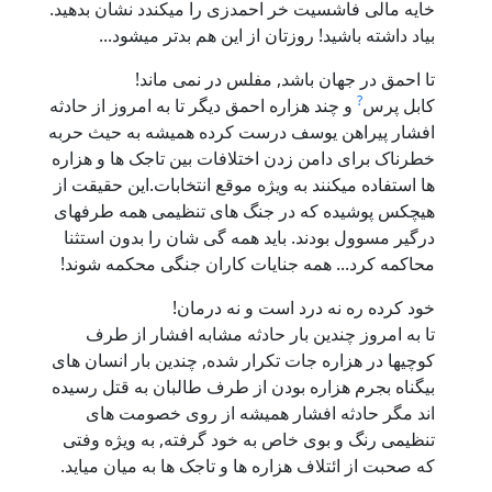
خایه مالی فاشسیت خر احمدزی را میکندد نشان بدهید.
بیاد داشته باشید! روزتان از این هم بدتر میشود...
تا احمق در جهان باشد, مفلس در نمی ماند!
?
کابل پرس
و چند هزاره احمق دیگر تا به امروز از حادثه
افشار پیراهن یوسف درست کرده همیشه به حیث حربه
خطرناک برای دامن زدن اختلافات بین تاجک ها و هزاره
ها استفاده میکنند به ویژه موقع انتخابات.این حقیقت از
هیچکس پوشیده که در جنگ های تنظیمی همه طرفهای
درگیر مسوول بودند. باید همه گی شان را بدون استثنا
محاکمه کرد... همه جنایات کاران جنگی محکمه شوند!
خود کرده ره نه درد است و نه درمان!
تا به امروز چندین بار حادثه مشابه افشار از طرف
کوچیها در هزاره جات تکرار شده, چندین بار انسان های
بیگناه بجرم هزاره بودن از طرف طالبان به قتل رسیده
اند مگر حادثه افشار همیشه از روی خصومت های
تنظیمی رنگ و بوی خاص به خود گرفته, به ویژه وفتی
که صحبت از ائتلاف هزاره ها و تاجک ها به میان میاید.