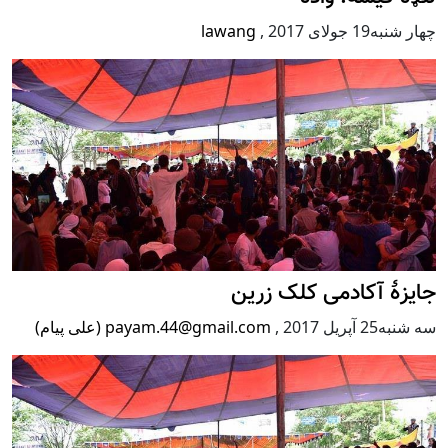
چهار شنبه19 جولای 2017
,
lawang
جایزۀ آکادمی کلک زرین
سه شنبه25 آپریل 2017
,
payam.44@gmail.com (علی پیام)