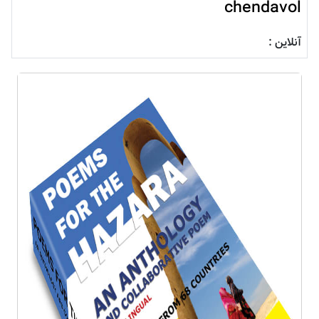
chendavol
آنلاین :