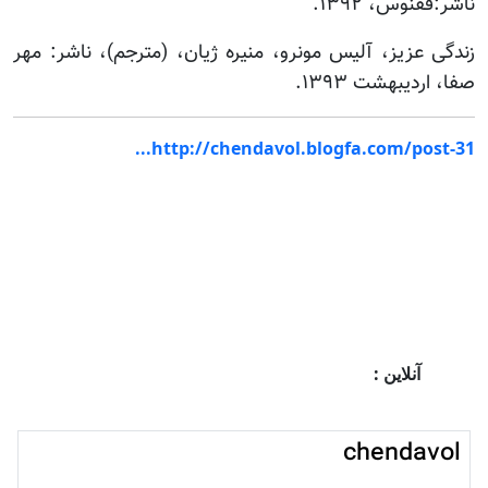
ناشر:ققنوس، ۱۳۹۲.
زندگی عزیز، آلیس مونرو، منیره ژیان، (مترجم)، ناشر: مهر
صفا، اردیبهشت ۱۳۹۳.
http://chendavol.blogfa.com/post-31...
آنلاین :
chendavol