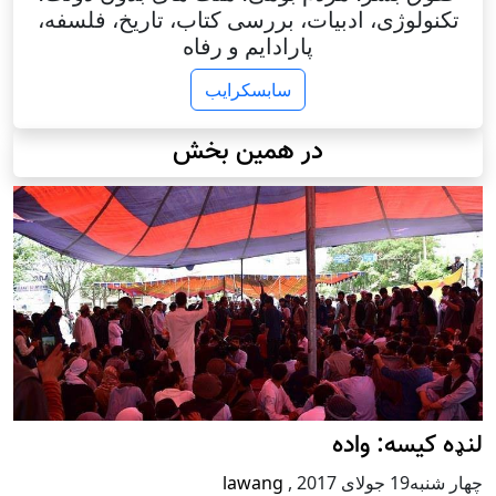
تکنولوژی، ادبیات، بررسی کتاب، تاریخ، فلسفه،
پارادایم و رفاه
سابسکرایب
در همین بخش
لنډه کیسه: واده
چهار شنبه19 جولای 2017
,
lawang