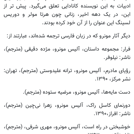
ادبیات به این نویسنده کانادایی تعلق می‌گیرد. پیش تر از
این، در یک دهه اخیر، زنانی چون هرتا مولر و دوریس
لسینگ این عنوان را از آن خود کرده بودند.
دیگر آثار مونرو که در زبان فارسی ترجمه شده‌اند، عبارتند از:
فرار: مجموعه داستان، آلیس مونرو، مژده دقیقی (مترجم)،
ناشر: نیلوفر.
رؤیای مادرم، آلیس مونرو، ترانه علیدوستی (مترجم)، تهران:
نشر مرکز، ۱۳۹۰.
دست مایه‌ها، آلیس مونرو، مرضیه ستوده (مترجم).
دورنمای کاسل راک، آلیس مونرو، زهرا نی‌چین (مترجم)،
ناشر: افراز،۱۳۹۰.
خوشبختی در راه است، آلیس مونرو، مهری شرفی، (مترجم)،