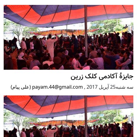
جایزۀ آکادمی کلک زرین
سه شنبه25 آپریل 2017
,
payam.44@gmail.com (علی پیام)