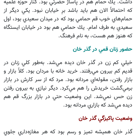
داشت. يك حمام هم در پاساژ حضرتي بود. كنار حوزه علميه
كه احتمالاً الان هم بايد باشد برِ خيابان نبود. يكي ديگر از
حمام‌هاي خوب قم حمامي بود كه در ميدان سعيدي بود، اول
سعيدي به طرف امام. يك حمامي هم بود در خيابان ايستگاه
كه هنوز هم هست، به نام فرهنگ.
حضور زنان قمي در گذر خان
خيلي كم زن در گذر خان ديده مي‌شد. به‌طور كلي زنان در
قديم كم بيرون مي‌رفتند. خريد خانه با مردان بود. كلاً بازار و
بازار رفتن، مقوله‌اي مردانه بود. مرد كه از سر كارش در بازار
برمي‌گشت خريدش را هم مي‌كرد. ديگر نيازي به بيرون رفتن
زن حس نمي‌شد. اين وضعيت حتي در بازار بزرگ قم هم
ديده مي‌شد كه بازاري مردانه بود.
وضعيت پاكيزگي گذر خان
گذر خان هميشه تميز و رسم بود كه هر مغازه‌داري جلوي