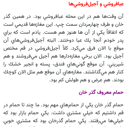
عبافروشي و آجيل‌فروشي‌ها
آن وقت‌ها هم در اين محله عبا‌فروشي بود. در همين گذر
خان و طرف چهارمردان سمت چپ. اين مغازه‌ها قديمي است
كه اتفاقاً يكي از آن ‌‌ها هنوز هم هست. يادم است كه براي
پدر خودم آنجا يك عبا دوختند. البته آجيل‌فروشي‌هاي آن
موقع با الان فرق مي‌كرد. كلاً آجيل‌فروشي در قم مختص
آجيل بود. الان برخي مغازه‌دارها هم آجيل مي‌فروشند و هم
شيريني. آن موقع گوني‌هاي فندق، پسته و انجير خشك را
كنار هم مي‌گذاشتند. مغازه‌هاي آن موقع هم مثل الان كوچك
بودند. هم عرض و هم طولش کم بود.
حمام معروف گذر خان
حمام گذر خان يكي از حمام‌هاي مهم بود. ما چند تا حمام در
قم داشتيم كه خيلي مشتري داشت. يكي حمام بازار بود كه
خيلي‌ها مي‌رفتند. يكي حمام گذرخان بود كه مشتري خوبي