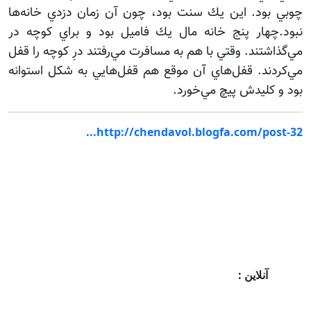
چوبي بود. اين يك سنت بود، چون آن زمان دزدي خانه‌ها
نبود.چهار پنج خانه مال يك فاميل بود و براي كوچه در
مي‌گذاشتند. وقتي با هم به مسافرت مي‌رفتند درِ كوچه را قفل
مي‌كردند. قفل‌هاي آن موقع هم قفل‌هايي به شكل استوانه
بود و كليدش پيچ مي‌خورد.
http://chendavol.blogfa.com/post-32...
آنلاین :