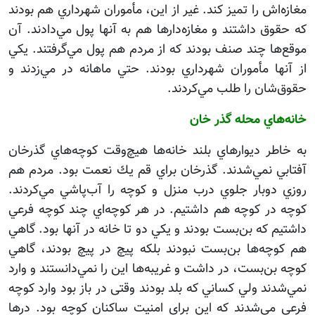
مغازه‌اش را تميز كند. غير از اين، مأموران شهرداري هم بودند
كه حقوق داشتند و مغازه‌دارها هم به آنها پول مي‌دادند. آن
موقع‌ها چند صنف بودند كه از مردم هم پول مي‌گرفتند. يكي
از آنها مأموران شهرداري بودند. حتي ماهانه در مي‌زدند و
حقوق‌شان را طلب مي‌كردند.
خانه‌هاي محله گذر خان
به خاطر ديوارهاي بلند خانه‌ها هيچ‌وقت كوچه‌هاي گذرخان
آفتابي نمي‌شدند. گذرخان براي قم يك نعمت بود. مردم هم
روزي دوبار جلوي درب منزل و كوچه را آب‌پاشي مي‌كردند.
كوچه در كوچه هم داشتيم. در هر كوچه‌اي چند كوچه فرعي
داشتيم كه بن‌بست بودند و يكي دو تا خانه در آنها بود. گاهي
هم كوچه‌ها بن‌بست نبودند بلكه پيچ در پيچ بودند، گاهي
كوچه‌ بن‌بست، در داشت و غريبه‌ها اين را نمي‌دانستند و وارد
نمي‌شدند ولي كساني كه بلد بودند وقتی در باز بود وارد كوچه
فرعي مي‌شدند كه اين براي امنيت ساكنان كوچه بود. در‌ها