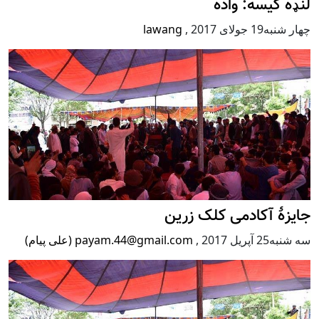
لنډه کیسه: واده
چهار شنبه19 جولای 2017
,
lawang
جایزۀ آکادمی کلک زرین
سه شنبه25 آپریل 2017
,
payam.44@gmail.com (علی پیام)