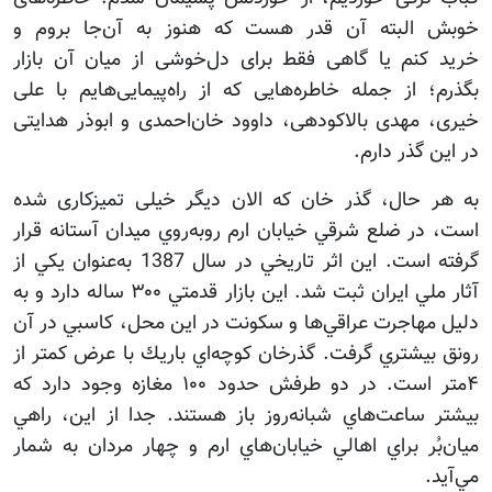
خوبش البته آن قدر هست که هنوز به آن‌جا بروم و
خرید کنم یا گاهی فقط برای دل‌خوشی از میان آن بازار
بگذرم؛ از جمله خاطره‌هایی که از راه‌پیمایی‌هایم با علی
خیری، مهدی بالاکودهی، داوود خان‌احمدی و ابوذر هدایتی
در این گذر دارم.
به هر حال، گذر خان که الان دیگر خیلی تمیزکاری شده
است، در ضلع شرقي خيابان ارم روبه‌روي ميدان آستانه قرار
گرفته است. اين اثر تاريخي در سال 1387 به‌عنوان يكي از
آثار ملي ايران ثبت شد. اين بازار قدمتي ۳۰۰ ساله دارد و به
دليل مهاجرت عراقي‌ها و سكونت در اين محل، كاسبي در آن
رونق بيشتري گرفت. گذرخان كوچه‌اي باريك با عرض كمتر از
۴‌متر است. در دو طرفش حدود ۱۰۰ مغازه وجود دارد كه
بيشتر ساعت‌هاي شبانه‌روز باز هستند. جدا از اين، راهي
ميان‌بُر براي اهالي خيابان‌هاي ارم و چهار مردان به شمار
مي‌آيد.