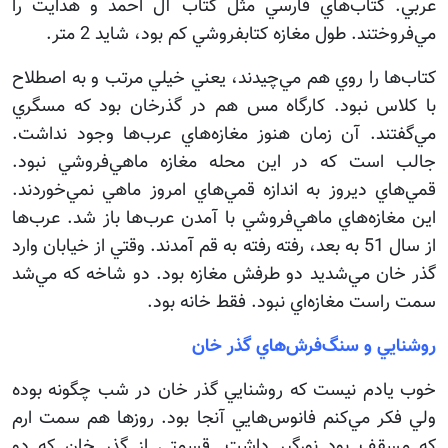
عربي. كتاب‌هاي فارسي مثل كتاب آل احمد و هدايت را
مي‌فروختند. طول مغازه كتابفروشي كم بود، شايد 2 متر.
كتاب‌ها را روي هم مي‌چيدند، يعني خيلي مرتب و به اصطلاح
با كلاس نبود. كارگاه مس هم در گذرخان بود كه مسگري
مي‌گفتند. آن زمان هنوز مغازه‌هاي عرب‌ها وجود نداشت.
جالب است كه در اين محله مغازه ماهي‌فروشي نبود.
قمي‌هاي ديروز به اندازه قمي‌هاي امروز ماهي نمي‌خوردند.
اين مغازه‌هاي ماهي‌فروشي با آمدن عرب‌ها باز شد. عرب‌ها
از سال 51 به بعد، رفته رفته به قم آمدند. وقتي از خيابان وارد
گذر خان مي‌شديد دو طرفش مغازه بود. دو شاخه كه مي‌شد
سمت راست مغازه‌اي نبود. فقط خانه بود.
روشنايي و سنگ‌فرش‌هاي گذر خان
خوب يادم نيست كه روشنايي گذر خان در شب چگونه بوده
ولي فكر مي‌كنم فانوس‌هايي آنجا بود. روزها هم سمت ارم
كه مسقف بود نورگير داشت. قسمتي از گذر خان كه دو