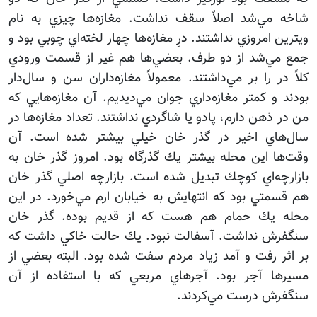
شاخه مي‌شد اصلاً سقف نداشت. مغازه‌ها چيزي به نام
ويترين امروزي نداشتند. درِ مغازه‌ها چهار لخته‌اي چوبي بود و
جمع مي‌شد از دو طرف. بعضي‌ها هم غير از قسمت ورودي
كلاً در را بر مي‌داشتند. معمولاً مغازه‌داران سن و سال‌دار
بودند و كمتر مغازه‌داري جوان مي‌ديديم. آن مغازه‌هايي كه
من در ذهن دارم، پادو يا شاگردي نداشتند. تعداد مغازه‌ها در
سال‌هاي اخير در گذر خان خيلي بيشتر شده است. آن
وقت‌ها اين محله بيشتر يك گذرگاه بود. امروز گذر خان به
بازارچه‌اي كوچك تبديل شده است. بازارچه اصلي گذر خان
هم قسمتي بود كه انتهايش به خيابان ارم مي‌خورد. در اين
محله يك حمام هم هست كه از قديم بوده. گذر خان
سنگفرش نداشت. آسفالت نبود. يك حالت خاكي داشت كه
بر اثر رفت و آمد زياد مردم سفت شده بود. البته بعضي از
مسيرها آجر بود. آجرهاي مربعي كه با استفاده از آن
سنگفرش درست مي‌كردند.