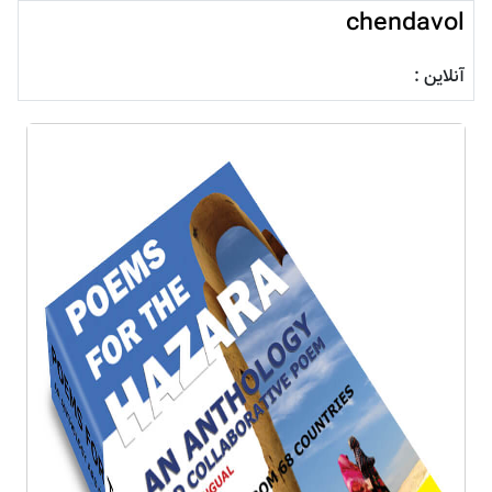
chendavol
آنلاین :