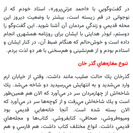
در گفت‌وگويي با «احمد عزتي‌پرور»، استاد خودم که از
نوجوانی در قم زیسته است، بيشتر با وضعيت ديروز اين
محله قديمي و زندگي مردمان آن آشنا شوید. این گفت‌وگو را
دوستم، ابوذر هدایتی با ایشان برای روزنامه همشهری انجام
داده است و خوش‌حالم که هنگام ضبط آن، در کنار ایشان و
استادم بودم و از هم‌نشینی و هم‌سخنی با هر دو لذت بردم.
تنوع مغازه‌هاي گذر خان
گذرخان يك حالت صليب مانند داشت. وقتي از خيابان ارم
وارد مي‌شديد و به انتهايش مي‌رسيديد دو شاخه مي‌شد. يك
شاخه‌اش از چهارمردان سر در مي‌آورد كه الان هم همين‌طور
است و يك شاخه‌اش مي‌رفت و از كوچه‌ها سر در مي‌آورد كه
الان بسته شده است. آنجا خانه‌هايي قديمي بود
وميوه‌فروشي، صحافي، كتابفروشي. كتاب‌ها و مجله‌هاي
قديمي داشت. انواع مختلف كتاب‌ داشت، هم فارسي و هم