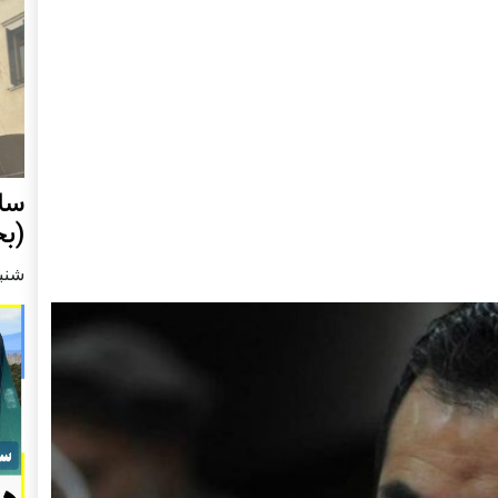
سل
(بخش 1):
شنبه2 مارچ 