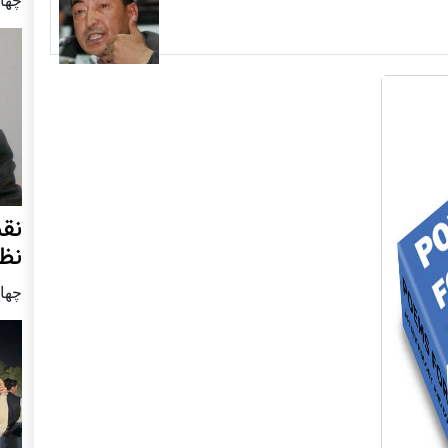
نق
نظ
چهار شنب