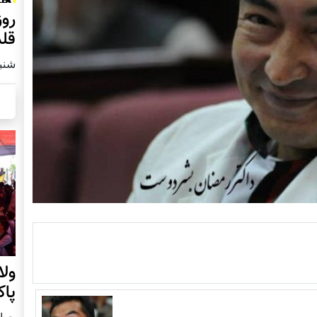
قلم
شنبه2 مارچ 
ول
پا
چهار شنب