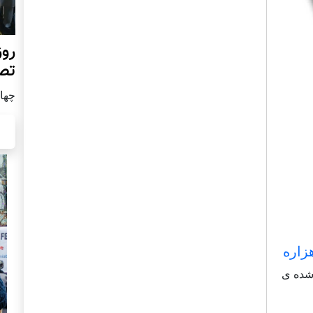
روز
تص
چهار شن
زاره
 شناخته شده ی