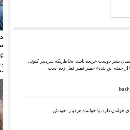
د
س
پ
ضان بشر دوست خريده باشد، بخاطريكه سردبير كنوني
پنج 
ا از جمله اين بندهء حقير فقير قفل زده است
تح
bash
 خواندن دارد، یا خواننده هردو را خودش