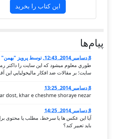
این کتاب را بخرید
پيام‌ها
8 دسامبر 2014, 12:43
,
توسط
پرویز "بهمن"
طوري معلوم ميشود كه اين سايت را داكتر رم
سايت؛ بر مقالات ضد افكار ماليخوليايي اين آق
8 دسامبر 2014, 13:25
ar dost, khar e cheshme shoraye nezar
8 دسامبر 2014, 14:25
آیا این عکس ها یا سرخط، مطلب یا محتوی برای
باید تعبیر کند؟