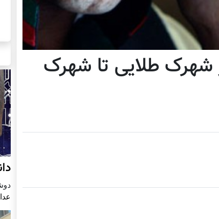
 شهرک طلایی تا شهرک
دان
دوشنبه4 
عدا