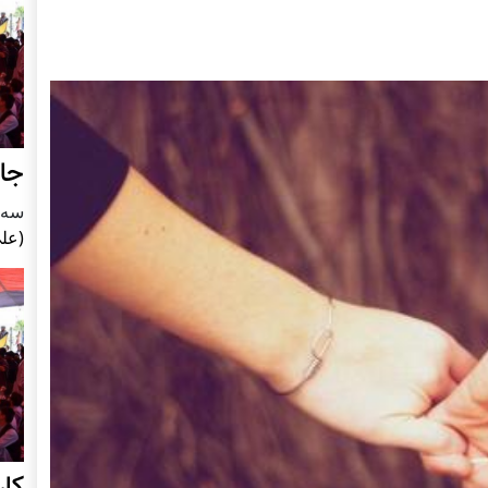
جای
سه شنبه5
(علی
کا