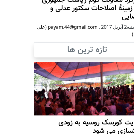
زمینۀ اصلاحات سکتور عدلی و
ایی
پریل 2017
,
payam.44@gmail.com (علی
)
تازه ترین ها
ایت کورسک روسیه به زودی
کسازی می شود