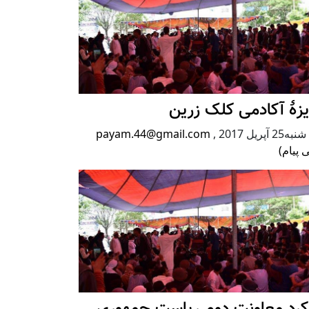
زۀ آکادمی کلک زرین
2 آپریل 2017
,
payam.44@gmail.com
 پیام)
رکرد معاونت دوم ریاست جمهوری