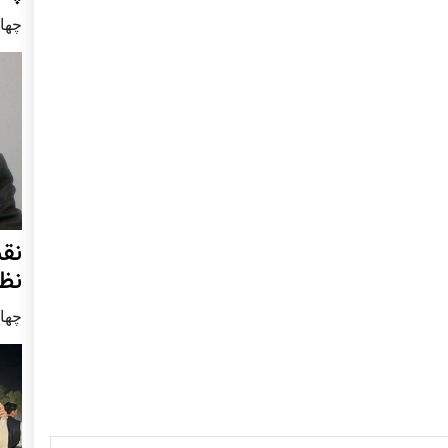
چهار شنب
نق
نظ
چهار شنب