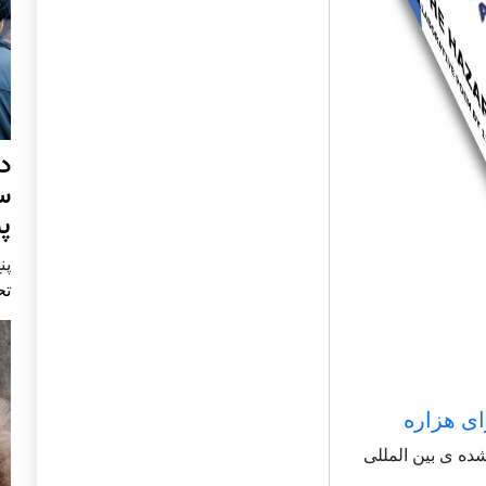
د
س
پ
پنج 
تح
ای هزاره
شاعر شناخته شده ی بین المللی