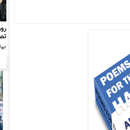
روز
تص
چهار شن