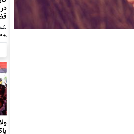
در 
قض
يكشنبه2 آ
پیام
ول
پا