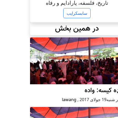
تاریخ، فلسفه، پارادایم و رفاه
سابسکرایب
در همین بخش
ه کیسه: واده
ه19 جولای 2017
,
lawang