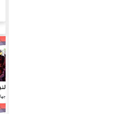
لنډ
چهار شنب