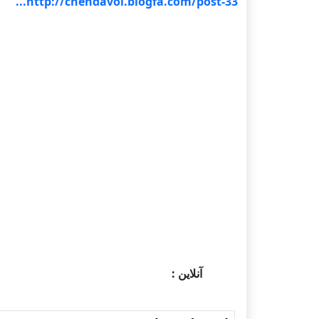
http://chendavol.blogfa.com/post-33...
آنلاین :