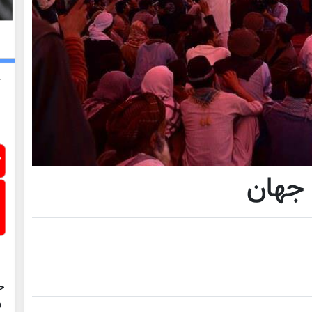
 جهان
ح
د