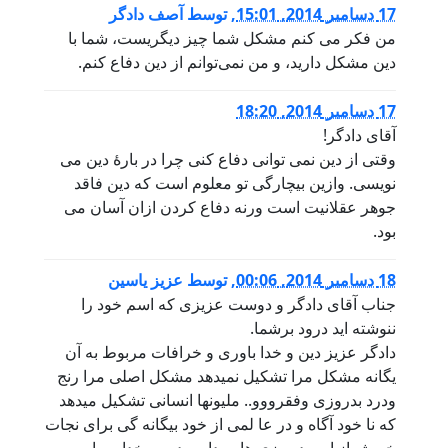
17 دسامبر 2014, 15:01
,
توسط
آصف دادگر
من فکر می کنم مشکل شما چیز دیگریست، شما با
دین مشکل دارید، و من نمی‌توانم از دین دفاع کنم.
17 دسامبر 2014, 18:20
آقای دادگر!
وقتی از دین نمی توانی دفاع کنی چرا در بارۀ دین می
نویسی. وازین بیچارگی تو معلوم است که دین فاقد
جوهر عقلانیت است ورنه دفاع کردن ازان آسان می
بود.
18 دسامبر 2014, 00:06
,
توسط
عزیز یاسین
جناب آقای دادگر و دوست عزیزی که اسم خود را
ننوشته اید درود برشما.
دادگر عزیز دین و خدا باوری و خرافات مربوط به آن
یگانه مشکل مرا تشکیل نمیدهد مشکل اصلی مرا رنج
ودرد بدروزی وفقرووو.. ملیونها انسانی تشکیل میدهد
که نا خود آگاه و در عا لمی از خود بیگانه گی برای نجات
خویش از این بد روزی ها به دامن دین و خدا و پیامبر و