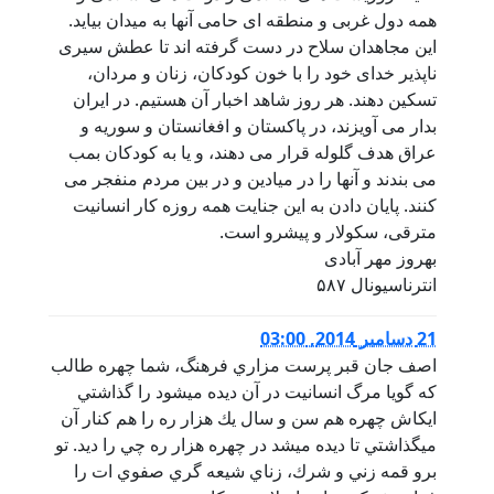
همه دول غربی و منطقه ای حامی آنها به میدان بیاید.
این مجاهدان سلاح در دست گرفته اند تا عطش سیری
ناپذیر خدای خود را با خون کودکان، زنان و مردان،
تسکین دهند. هر روز شاهد اخبار آن هستیم. در ایران
بدار می آویزند، در پاکستان و افغانستان و سوریه و
عراق هدف گلوله قرار می دهند، و یا به کودکان بمب
می بندند و آنها را در میادین و در بین مردم منفجر می
کنند. پایان دادن به این جنایت همه روزه کار انسانیت
مترقی، سکولار و پیشرو است.
بهروز مهر آبادی
انترناسیونال ۵۸۷
21 دسامبر 2014, 03:00
اصف جان قبر پرست مزاري فرهنگ، شما چهره طالب
كه گويا مرگ انسانيت در آن ديده ميشود را گذاشتي
ايكاش چهره هم سن و سال يك هزار ره را هم كنار آن
ميگذاشتي تا ديده ميشد در چهره هزار ره چي را ديد. تو
برو قمه زني و شرك، زناي شيعه گري صفوي ات را