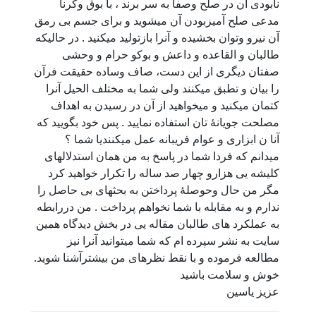
نابودی آن در صلح وصفا به سر برند ، با بوق وکرنا
مدعی صلح آمیزبودن آن میشوید و برای جسم بی رمق
آن نیرو وتوان بخشیده و آنرا بازتولید میکنید . در حالیکه
طالبان و القاعده و داعش و بوکو حرام و وحشی
صفتان دیگری از این دست، صاف وساده حقیقت فرآن
را بیان و تطبق میکنند ولی شما به مختلف الحیل آنرا
کتمان میکنید و میخواهید از آن در رسیدن به اهداف
مصلحت جویانۀ تان استفاده نمایید . پس خود بگویید که
آنا ن ابزاری و عوام فریبانه عمل میکنندیا شما ؟
میدانم که فردا شما در پاسخ به من همان استدلالهای
کلیشه یی هزارو چهار صد ساله را تکرار خواهید کرد
مگر من حال وحوصلۀ پرداختن به بحثهای بی حاصل را
ندارم و به مقابله با شما نخواهم پرداخت . من دررابطه
به عملکرد های طالبان مقاله یی در بخش دیدگاه همین
سایت به نشر سپرده ام که شما میتوانید آنرا نیز
مطالعه فرموده و با نقط نظرهای من بیشترآشنا شوید.
خوش و سلامت باشید
عزیز یاسین