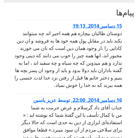
پيام‌ها
15 دسامبر 2014, 19:13
دوستان طالبان بیچاره هم همه اجیر اند چه مبتوانند
بکند باید در مقابل پول همه خود ها به فروشد و ان دین
کاذایی را ،از وجود همان دین است که نان می خورند
مجبور اند، انها همه چیز را خوب می دانند که دینی وجود
ندارد و هم میدونن که چه سیاه و چه سفید اند ، اما به
گفته باداران باید دولا بدود و باید از وجود ان پسر بچه ها
یتیم و دختر خانم ها قبل از رفتن نزد خدا لذت جنسی را
همه ببرند که نه خدا را خوش نمیاد.
16 دسامبر 2014, 22:00
,
توسط
عزیز یاسین
جناب آقای داد گرسلام و عرض حرمت به شما
من با کمال تأسف با این گفتۀ شما که نوشته اید : «
استفاده‌ای ابزاری از دین به حدی است که حالا دیگر
برای سلاخی مردم از آن سود می‎برد.» فطعا موافق
نیستم و به این باورهستم که درست همین طرز دید