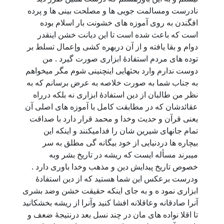
نادرست ومسالمت جویی ها و مصلحت بینی ها و پرده
افگندن به روی آموزه های خشونت بار اسلام بوده
است که باعث شده است تا این دیانت خشن اینقدر
دوام و بقا یافته و از آن دربهره کشی وإعمال تسلط بر
توده های مردم استفادۀ ابزاری صورت گیرد . من
دوست ندارم وارد بحثهایی اینچنینی شوم مگر میخواهم
به جناب شما به صورت خلاصه به عرض برسانم که به
نظر من طالبان از دین استفادۀ ابزاری نه بلکه درراه
عقائدشان که در مطابقت کامل با آموزه های اصلی آن
یعنی قرآن و حدیث وخدا و محمد قرار دارد با صداقت
تمام جانهای شیرین شان را فدامیکنند و اینکه این
بیچاره ها دردنیایی از خود بیگانه گی مطلق به سر
میبرند مسأله ایست که ریشه در تاریخ بشر وبه
خصوص تاریخ پیدایش دین و مذهب وخدا باوری دارد .
ودرست برعکس این شما هستید که از دین استفادۀ
ابزاری نمود ه و به جای اینکه حقیقت خشن وضد بشری
آنرا صادقانه وعاقلانه افشا کنید وآنرا از ریشه بخشکانید
تا اقلا نواده های مان در چند نسل بعد درنتیجۀ ضعف و