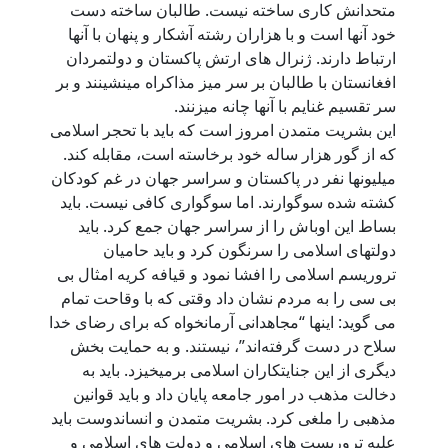
متحدانش کاری ساخته نیست. طالبان ساخته دست
خود آنها است و با هزاران رشته آشکار و پنهان با آنها
ارتباط دارند. ژنرال های ارتش پاکستان و دولتمردان
افغانستان با طالبان بر سر میز مذاکراه مینشینند و بر
سر تقسیم غنایم با آنها چانه میزنند.
این بشریت متمدن امروز است که باید با تحجر اسلامی
که از گور هزار ساله خود برخاسته است، مقابله کند.
میلیونها نفر در پاکستان و سراسر جهان در غم کودکان
کشته شده سوگوارند. اما سوگواری کافی نیست. باید
بساط این اوباش را از سراسر جهان جمع کرد. باید
دولتهای اسلامی را سرنگون کرد و باید حامیان
تروریسم اسلامی را افشا نمود و قیافه کریه امثال بی
بی سی را به مردم نشان داد وقتی که با وقاحت تمام
می گوید: اینها “مجاهدانی آرمانخواه که برای رضای خدا
سلاح در دست گرفته‌اند”، نیستند. و به حمایت بخش
دیگری از این جنایتکاران اسلامی برمیخیزد. باید به
دخالت مذهب در امور جامعه پایان داد و باید قوانین
مذهبی را ملغی کرد. بشریت متمدن و انساندوست باید
علیه تروریست های اسلامی و دولت های اسلامی و