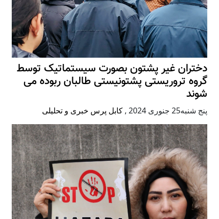
دختران غیر پشتون بصورت سیستماتیک توسط
گروه تروریستی پشتونیستی طالبان ربوده می
شوند
پنج شنبه25 جنوری 2024
,
کابل پرس خبری و تحلیلی