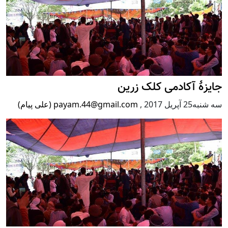
جایزۀ آکادمی کلک زرین
سه شنبه25 آپریل 2017
,
payam.44@gmail.com (علی پیام)