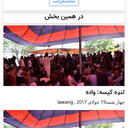
سابسکرایب
در همین بخش
لنډه کیسه: واده
چهار شنبه19 جولای 2017
,
lawang