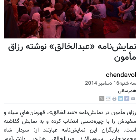
يش‌نامه «عبدالخالق» نوشته رزاق
ون
chend
بر 2014
نی
مأمون در نمايش‌نامه «عبدالخالق»، قهرمان‌هاي سياه و
 را با چيره‌دستي انتخاب کرده و به نمايش گذاشته
بازيگران اين نمايش‌نامه عبارتند از: سردار شاه
دخان، سپه‌سالار؛ عبدالخالق هزاره، دانش‌آموز