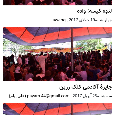
 کیسه: واده
جولای 2017
,
lawang
ۀ آکادمی کلک زرین
ریل 2017
,
payam.44@gmail.com (علی پیام)