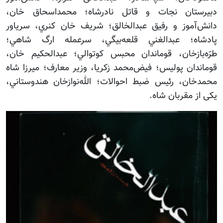
ستان نجات و قاتل نادرشاه؛ محمداسحاق خان،
‌آموز و رفيق عبدالخالق؛ شريف خان کنري، سرياور
اه؛ عبدالغني قلعه‌بيگي، سرعمله ارگ شاهي؛
بازخان، قوماندان محبس کوتوالي؛ عبدالحکيم خان،
دان پوليس؛ فيض‌محمد زکريا، وزير معارف؛ ميرزا شاه
ان، رئيس ضبط احوالات؛ الله‌نوازخان هندوستاني،
ز مقربان شاه.