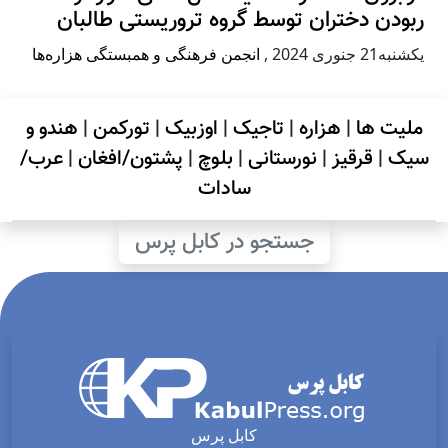
دن دختران توسط گروه تروریستی طالبان
نوری 2024
,
انجمن فرهنگی و همبستگی هزاره‌ها
ت ها
|
هزاره
|
تاجیک
|
اوزبیک
|
تورکمن
|
هندو و
ک
|
قرقیز
|
نورستانی
|
بلوچ
|
پشتون/افغان
|
عرب/
سادات
جستجو در کابل پرس
کابل پرس