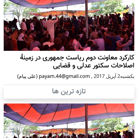
رد معاونت دوم ریاست جمهوری در زمینۀ
حات سکتور عدلی و قضایی
2017
,
payam.44@gmail.com (علی پیام)
تازه ترین ها