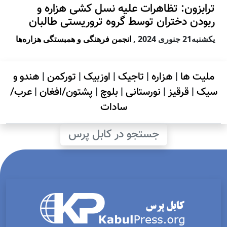
ترابزون: تظاهرات علیه نسل کشی هزاره و
ربودن دختران توسط گروه تروریستی طالبان
يكشنبه21 جنوری 2024
,
انجمن فرهنگی و همبستگی هزاره‌ها
ملیت ها
|
هزاره
|
تاجیک
|
اوزبیک
|
تورکمن
|
هندو و
سیک
|
قرقیز
|
نورستانی
|
بلوچ
|
پشتون/افغان
|
عرب/
سادات
جستجو در کابل پرس