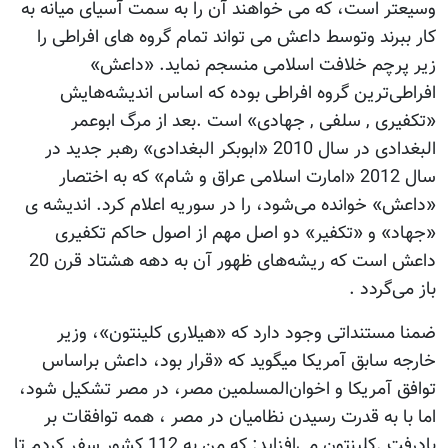
وسیعتر است، که می خواهند آن را به سمت آسیای میانه به
کار ببرند وتوسط داعش می تواند تمام گروه های افراطی را
زیر پرچم خلافت اسلامی منسجم نماید. «داعش»
افراطی‌ترین گروه افراطی بوده که اساس اندیشه‌هایش
«تکفیری , سلفی , جهادی» است .بعد از مرگ ابوعمر
البغدادی در سال 2010 «ابوبکر البغدادی» رهبر جدید در
سال 2012 «امارت اسلامی عراق و شام» که به اختصار
«داعش» خوانده می‌شود، را در سوریه اعلام کرد. اندیشه ی
«جهاد» و «تکفیر» دو اصل مهم از اصول حاکم تکفیری
داعش است که ریشه‌های ظهور آن به دهه هشتاد قرن 20
باز می‌گردد .
ضمنا مستنداتی وجود دارد که «هیلاری کلینتون»، وزیر
خارجه سابق آمریکا میگوید که «قرار بود، داعش براساس
توافق آمریکا و اخوان‌المسلمین مصر، در مصر تشکیل شود،
اما با به قدرت رسیدن نظامیان در مصر ، همه توافقات بر
بادرفت .کلینتون می‌افزاید: که من به 112 کشور سفر کردم تا