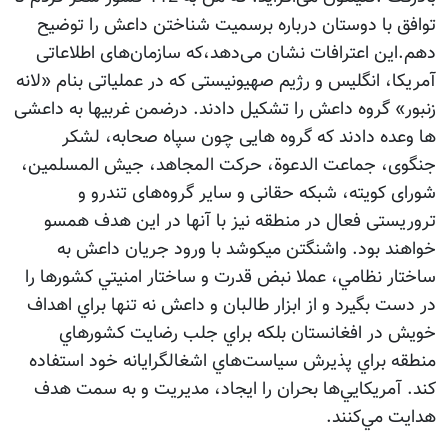
توافق با دوستان درباره برسمیت شناختن داعش را توضیح
دهم.این اعترافات نشان می‌دهد،که سازمان‌های اطلاعاتی
آمریکا، انگلیس و رژیم صهیونیستی که در عملیاتی بنام «لانه
زنبور» گروه داعش را تشکیل دادند. درضمن غربیها به داعشی
ها وعده دادند که گروه هایی چون سپاه صحابه، لشکر
جنگوی، جماعت الدعوة، حرکت المجاهد، جیش المسلمین،
شورای کویته، شبکه حقانی و سایر گروه‌های تندرو و
تروریستی فعال در منطقه نیز با آنها در این هدف همسو
خواهند بود. واشنگتن میکوشد با ورود جريان داعش به
ساختار نظامي، عملا نبض قدرت و ساختار امنيتي کشورها را
در دست بگيرد و از ابزار طالبان و داعش نه‌ تنها براي اهداف
خويش در افغانستان بلكه براي جلب رضايت كشورهاي
منطقه براي پذيرش سياست‌هاي اشغالگرايانه خود استفاده
‌كند. آمريكايي‌ها بحران را ايجاد، مديريت و به سمت هدف
هدايت مي‌‌كنند.