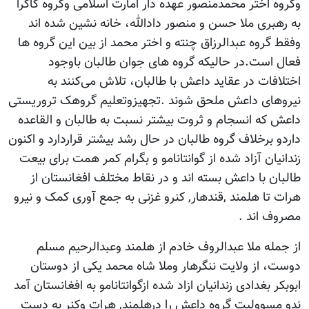
وگروه اختر محمدمنصور عهده دار امارت اسلامی وگروه کاکرا
به رهبری ملا حسن و منصور دادالله، خانه نشین شده اند
وفقط گروه عبدالرزاق چنته و اختر محمد از بین این گروه ها
فعال است.در حالیکه گروه های جوان طالبان باوجود
اختلافات در عقاید داعش با طالبان، تلاش می‌کنند به
نیروهای داعش ملحق شوند .تجهیزوتعلیم گروهک تروریستی
داعش که انسجام و ثروت بیشتر نسبت به طالبان و القاعده
داردو برخلاف گروه طالبان در حال رشد بیشتر قراردارد و اکنون
زندانیان آزاد شده از گوانتانامو و بگرام کمر همت برای بیعت
طالبان با داعش بسته اند و در نقاط مختلف افغانستان از
هرات تا هلمند ,قندهار, کنرو غزنی به جمع آوری کمک و نیرو
مصروف اند .
از جمله ملا عبدالروف خادم از هلمند وعبدالرحیم مسلم
دوست، از ولایت ننگرهار وملا شاه محمد یکی از دوستان
ابوبکر بغدادی زندانیان ازاد شده ازگوانتانامو به افغانستان آمد
ندو مسوولیت گروه داعش را درهلمند, هرات وکنر به دست