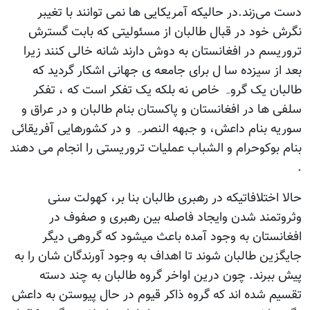
دست می‌زند.در حالیکه آمریکایی ها نمی توانند با تغیبر
نگرش خود در قبال طالبان از مسئولیتی که بابت گسترش
تروریسم در افغانستان به دوش دارند شانه خالی کنند زیرا
بعد از سیزده سا ل برای جامعه ی جهانی اشکار گردید که
طالبان یک گروہ خاص نه بلکه یک تفکر است که ، تفکر
سلفی ها در افغانستان و پاکستان بنام طالبان و در عراق و
سوریه بنام داعش، و جبهه النصرہ و در کشورھایی آفریقائی
بنام بوکوحرام و الشباب عملیات تروریستی را انجام می دھند
.
حالا اختلافاتیکه در رهبری طالبان بنا بر، کهولت سنی
وثروتمند شدن وایجاد فاصله بین رهبری و صفوف در
افغانستان به وجود آمده باعث میشود که گروهی دیگر
جایگزین طالبان شوند تا اهداف به وجود آورندگان شان را به
پیش ببرند. چون درین اواخر گروه طالبان به چند دسته
تقسیم شده اند که گروه ذاکر قیوم در حال پیوستن به داعش