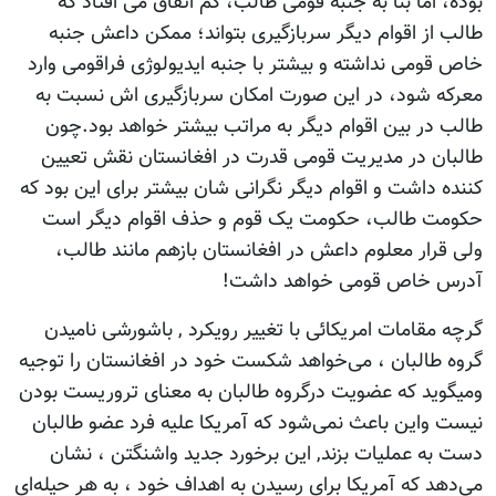
بوده، اما بنا به جنبه قومی طالب، کم اتفاق می افتاد که
طالب از اقوام دیگر سربازگیری بتواند؛ ممکن داعش جنبه
خاص قومی نداشته و بیشتر با جنبه ایدیولوژی فراقومی وارد
معرکه شود، در این صورت امکان سربازگیری اش نسبت به
طالب در بین اقوام دیگر به مراتب بیشتر خواهد بود.چون
طالبان در مدیریت قومی قدرت در افغانستان نقش تعیین
کننده داشت و اقوام دیگر نگرانی شان بیشتر برای این بود که
حکومت طالب، حکومت یک قوم و حذف اقوام دیگر است
ولی قرار معلوم داعش در افغانستان بازهم مانند طالب،
آدرس خاص قومی خواهد داشت!
گرچه مقامات امریکائی با تغییر رویکرد , باشورشی نامیدن
گروه‌ طالبان ، می‌خواهد شکست خود در افغانستان را توجیه
ومیگوید که عضویت درگروه طالبان به معنای تروریست بودن
نیست واین باعث نمی‌شود که آمریکا علیه فرد عضو طالبان
دست به عملیات بزند, این برخورد جدید واشنگتن ، نشان
می‌دهد که آمریکا برای رسیدن به اهداف خود ، به هر حیله‌ای