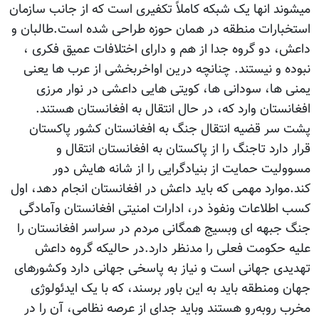
میشوند انها یک شبکه کاملاً تکفیری است که از جانب سازمان
استخبارات منطقه در همان حوزه طراحی شده است.طالبان و
داعش، دو گروه جدا از هم و دارای اختلافات عمیق فکری ،
نبوده و نیستند. چنانچه درین اواخربخشی از عرب ها یعنی
یمنی ها، سودانی ها، کویتی هایی داعشی در نوار مرزی
افغانستان وارد که، در حال انتقال به افغانستان هستند.
پشت سر قضیه انتقال جنگ به افغانستان کشور پاکستان
قرار دارد تاجنگ را از پاکستان به افغانستان انتقال و
مسوولیت حمایت از بنیادگرایی را از شانه هایش دور
کند.موارد مهمی که باید داعش در افغانستان انجام دهد، اول
کسب اطلاعات ونفوذ در، ادارات امنیتی افغانستان وآمادگی
جنگ جبهه ای وبسیج همگانی مردم در سراسر افغانستان را
علیه حکومت فعلی را مدنظر دارد.در حالیکه گروه داعش
تهدیدی جهانی است و نیاز به پاسخی جهانی دارد وکشورهای
جهان ومنطقه باید به این باور برسند، که با یک ایدئولوژی
مخرب روبه‌رو هستند وباید جدای از عرصه نظامی، آن را در