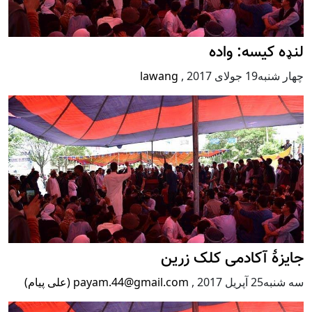
لنډه کیسه: واده
چهار شنبه19 جولای 2017
,
lawang
جایزۀ آکادمی کلک زرین
سه شنبه25 آپریل 2017
,
payam.44@gmail.com (علی پیام)