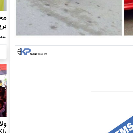
محف
بری
سه شنبه4
ول
پا