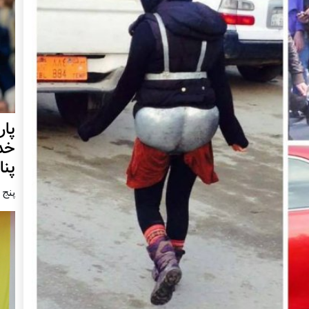
خدا
پنا
پنج شنبه9