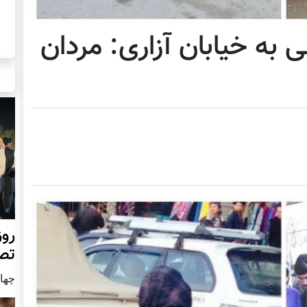
 به خیابان آزاری: مردان
روز
تص
چهار شن