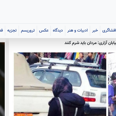
فشاگری
خبر
ادبیات و هنر
دیدگاه
عکس
تروریسم
تجزیه
فد
بان آزاری: مردان باید شرم کنند