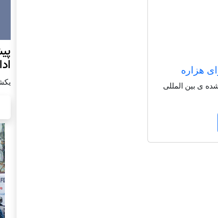
پيش
اد
ای هزاره
يكشنبه7 دس
شاعر شناخته شده ی بین المللی