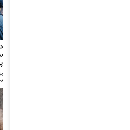
د
س
پ
پنج 
تح