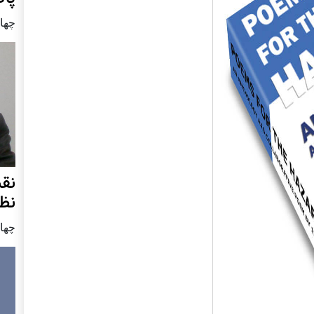
چهار شنب
نق
نظ
چهار شنب