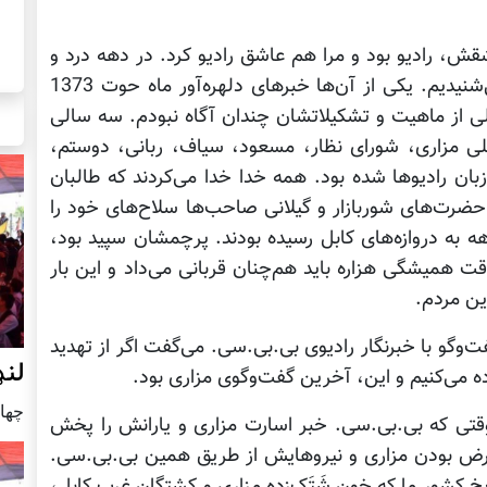
قش، رادیو بود و مرا هم عاشق رادیو کرد. در دهه درد و
خون و جنگ، خبرهای تلخ میهن را از رادیو می‌شنیدیم. یکی از آن‌ها خبرهای دلهره‌آور ماه حوت 1373
لی از ماهیت و تشکیلاتشان چندان آگاه نبودم. سه سالی
ی مزاری، شورای نظار، مسعود، سیاف، ربانی، دوستم،
زبان رادیوها شده بود. همه خدا خدا می‌کردند که طالبان
 حضرت‌های شوربازار و گیلانی صاحب‌ها سلاح‌های خود را
هه به دروازه‌های کابل رسیده بودند. پرچمشان سپید بود،
ت همیشگی هزاره باید هم‌چنان قربانی می‌داد و این بار
ین مردم.
‌وگو با خبرنگار رادیوی بی.بی.سی. می‌گفت اگر از تهدید
لنډ
 می‌کنیم و این، آخرین گفت‌وگوی مزاری بود.
چهار شنب
وقتی که بی.بی.سی. خبر اسارت مزاری و یارانش را پخش
ارض بودن مزاری و نیروهایش از طریق همین بی.بی.سی.
یخ کشور ما که خون شَتَک‌زده مزاری و کشتگان غرب کابل،