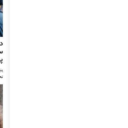
د
س
پ
پنج 
تح