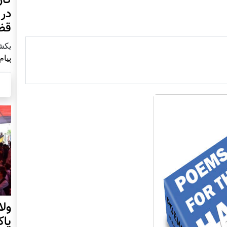
در 
قض
يكشنبه2 آ
پیام
ول
پا