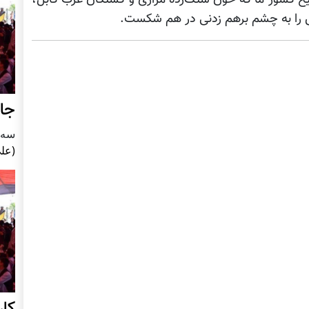
ش را به چشم برهم زدنی در هم شکست.
جای
سه شنبه5
(علی
کا