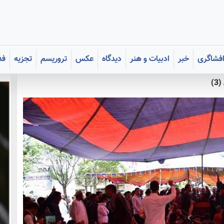
فشاگری
خبر
ادبیات و هنر
دیدگاه
عکس
تروریسم
تجزیه
فد
3)