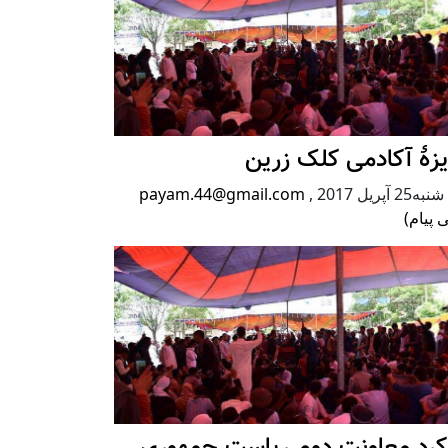
زۀ آکادمی کلک زرین
2 آپریل 2017
,
payam.44@gmail.com
 پیام)
رکرد معاونت دوم ریاست جمهوری