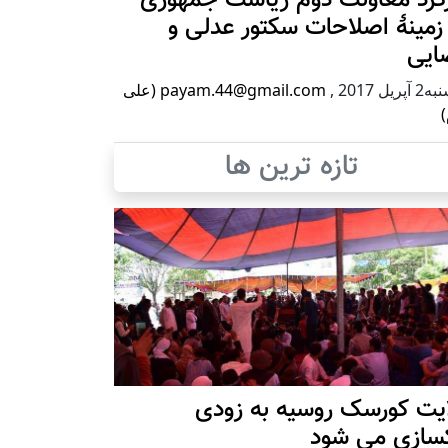
زمینۀ اصلاحات سکتور عدلی و
ایی
پریل 2017
,
payam.44@gmail.com (علی
)
تازه ترین ها
ایت کورسک روسیه به زودی
کسازی می شود