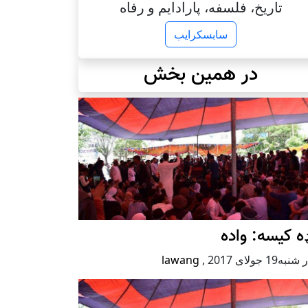
تاریخ، فلسفه، پارادایم و رفاه
سابسکرایب
در همین بخش
ه کیسه: واده
ه19 جولای 2017
,
lawang