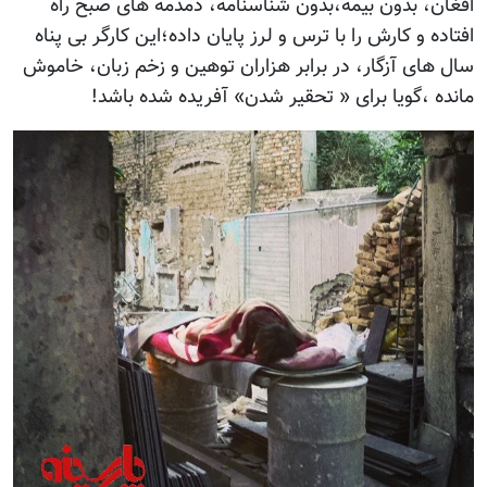
افغان، بدون بیمه،بدون شناسنامه، دمدمه های صبح راه
افتاده و کارش را با ترس و لرز پایان داده؛این کارگر بی پناه
سال های آزگار، در برابر هزاران توهین و زخم زبان، خاموش
مانده ،گویا برای « تحقیر شدن» آفریده شده باشد!