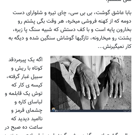
بابا عاشق گوشت، بی بی سی، چای تیره و شلوارای دست
دومه که از کهنه فروشی میخره، هر وقت بگی پشتم رو
بخارون پایه است و با کف دستش که شبیه سنگ پا زبره،
پشتت رو میخارونه، تازگیها گوشاش سنگین شده و دیگه به
کار نمیگیرنش...
اگه یک پیرمردقد
کوتاه با ریش و
سبیل غبار گرفته،
کیسه ی کار که
توش یک قابلمه و
لباسای کاره و
چشمای قرمز و
ناامید دیدید که
ساعت ده صبح در