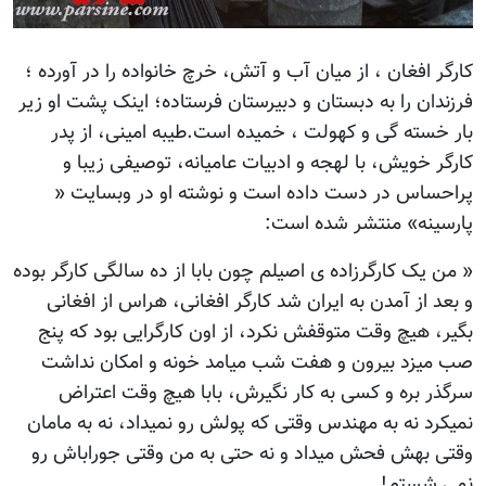
کارگر افغان ، از میان آب و آتش، خرچ خانواده را در آورده ؛
فرزندان را به دبستان و دبیرستان فرستاده؛ اینک پشت او زیر
بار خسته گی و کهولت ، خمیده است.طیبه امینی، از پدر
کارگر خویش، با لهجه و ادبیات عامیانه، توصیفی زیبا و
پراحساس در دست داده است و نوشته او در وبسایت «
پارسینه» منتشر شده است:
« من یک کارگرزاده ی اصیلم چون بابا از ده سالگی کارگر بوده
و بعد از آمدن به ایران شد کارگر افغانی، هراس از افغانی
بگیر، هیچ وقت متوقفش نکرد، از اون کارگرایی بود که پنج
صب میزد بیرون و هفت شب میامد خونه و امکان نداشت
سرگذر بره و کسی به کار نگیرش، بابا هیچ وقت اعتراض
نمیکرد نه به مهندس وقتی که پولش رو نمیداد، نه به مامان
وقتی بهش فحش میداد و نه حتی به من وقتی جوراباش رو
نمی شستم!