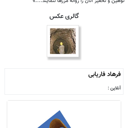
توهین و تحقیر آنان را روانه مرزها ننمایند....»
گالری عکس
فرهاد فاریابی
آنلاین :