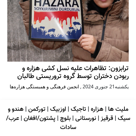
ترابزون: تظاهرات علیه نسل کشی هزاره و
ربودن دختران توسط گروه تروریستی طالبان
يكشنبه21 جنوری 2024
,
انجمن فرهنگی و همبستگی هزاره‌ها
ملیت ها
|
هزاره
|
تاجیک
|
اوزبیک
|
تورکمن
|
هندو و
سیک
|
قرقیز
|
نورستانی
|
بلوچ
|
پشتون/افغان
|
عرب/
سادات