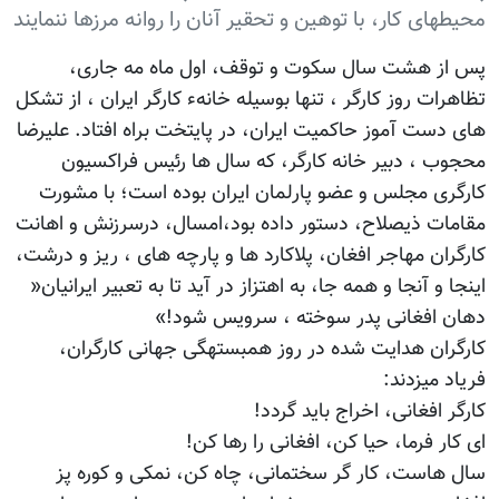
محیطهای کار، با توهین و تحقیر آنان را روانه مرزها ننمایند
پس از هشت سال سکوت و توقف، اول ماه مه جاری،
تظاهرات روز کارگر ، تنها بوسیله خانهء کارگر ایران ، از تشکل
های دست آموز حاکمیت ایران، در پایتخت براه افتاد. علیرضا
محجوب ، دبیر خانه کارگر، که سال ها رئیس فراکسیون
کارگری مجلس و عضو پارلمان ایران بوده است؛ با مشورت
مقامات ذیصلاح، دستور داده بود،امسال، درسرزنش و اهانت
کارگران مهاجر افغان، پلاکارد ها و پارچه های ، ریز و درشت،
اینجا و آنجا و همه جا، به اهتزاز در آید تا به تعبیر ایرانیان«
دهان افغانی پدر سوخته ، سرویس شود!»
کارگران هدایت شده در روز همبستهگی جهانی کارگران،
فریاد میزدند:
کارگر افغانی، اخراج باید گردد!
ای کار فرما، حیا کن، افغانی را رها کن!
سال هاست، کار گر سختمانی، چاه کن، نمکی و کوره پز