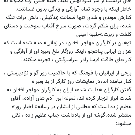
حال برگشت از سر گذره بهش بگید: طیبه خیلی ازت ممنونه به
خاطر اینکه با وجود تمام آوارگی و زندگی بدون ضمانتت،
کنارش موندی و شدی تنها ضمانت زندگیش. دلش برات تنگ
شده، برای شکم گردت، صورت سرخِ آفتاب سوختت و دستای
کلفت و زبرت.»طیبه امینی
توهین بر کارگران مهاجر افغان، در زمانی« مد» شده است که
هزاران ایرانی پناهجو ،اینک روزگار تلخ وتیره ای از آوارگی و
کار های طاقت فرسا رادر سراسرگیتی ، تجربه میکنند!
برخی از ایرانیان با فرهنگ که با حاکمیت زور گو و نژادپرستی ،
کنار نیامده اند،در نمایشات روز کارگر از بد وبیراه
گفتن کارگران هدایت شدهء ایران به کارگران مهاجر افغان به
شدت ابراز انزجار کرده اند، نمونه این آدم های آزاده، آقای
عظیم زاده است که مطلبی از ایشان در رسانه« اخبار روز»
منتشر شده،گوشه ای از یادداشت جناب عظیم زاده ، نقل
میشود: