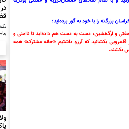
ید و با تمام نمادهای «انسان‌گری» و «مدنی بودن»
در 
قض
سان بزرگ» را با خود به گور برده‌اید؛
يكشنبه2 آ
پیام
فتی و ارگ‌نشین، دست به دست هم داده‌اید تا ناامنی و
ر قلمرویی بکشانید که آرزو داشتیم «خانه مشترک» همه
فس بکشند.
ول
پا