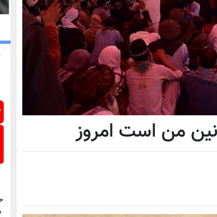
ین من است امروز
ح
د