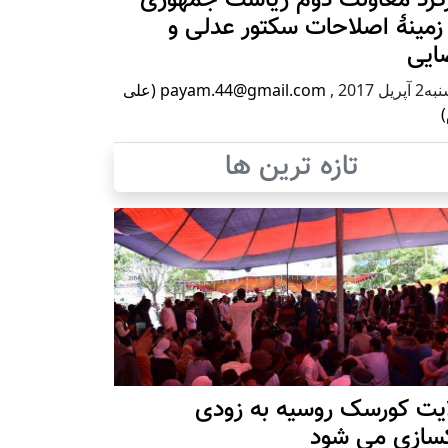
زمینۀ اصلاحات سکتور عدلی و
ایی
پریل 2017
,
payam.44@gmail.com (علی
)
تازه ترین ها
ایت کورسک روسیه به زودی
کسازی می شود