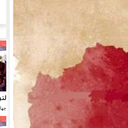
لنډ
چهار شنب