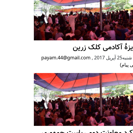
زۀ آکادمی کلک زرین
2 آپریل 2017
,
payam.44@gmail.com
 پیام)
رکرد معاونت دوم ریاست جمهوری