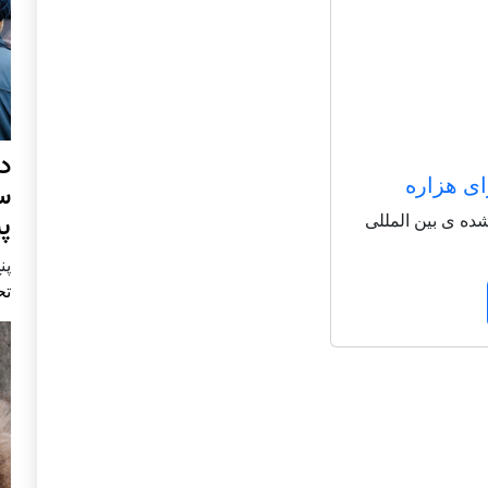
د
ای هزاره
س
پ
شاعر شناخته شده ی بین المللی
پنج 
تح