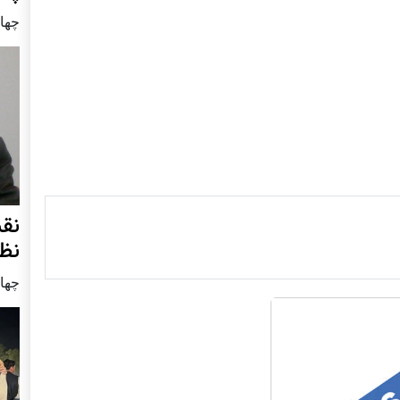
چهار شنب
نق
نظ
چهار شنب