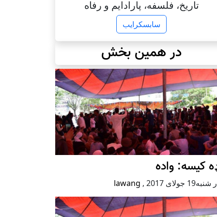
تاریخ، فلسفه، پارادایم و رفاه
سابسکرایب
در همین بخش
ه کیسه: واده
ه19 جولای 2017
,
lawang