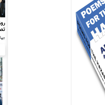
روز
تص
چهار شن