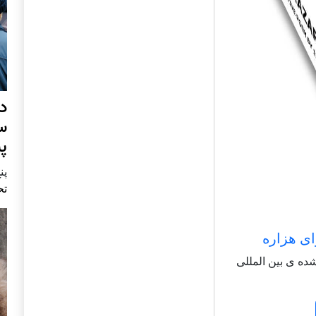
د
س
پ
پنج 
تح
ای هزاره
شاعر شناخته شده ی بین المللی