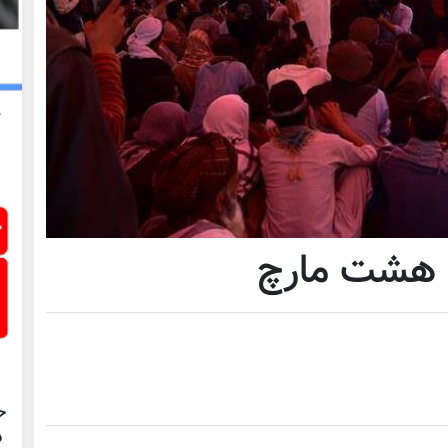
 هشت مارچ
ح
د