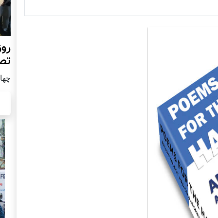
روز
تص
چهار شن