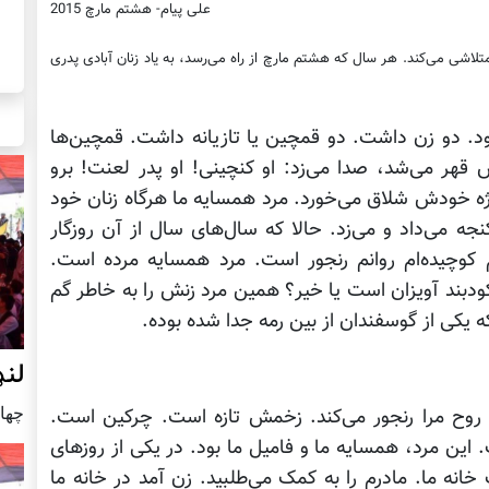
علی پیام-
هشتم مارچ 2015
اشی می‌کند. هر سال که هشتم مارچ از راه می‌رسد، به یاد زنان آبادی پدری
د. دو زن داشت. دو قمچین یا تازیانه داشت. قمچین‌ها
ش قهر می‌شد، صدا می‌زد: او کنچینی! او پدر لعنت! برو
ژه خودش شلاق می‌خورد. مرد همسایه ما هرگاه زنان خود
نجه می‌داد و می‌زد. حالا که سال‌های سال از آن روزگار
 کوچیده‌ام روانم رنجور است. مرد همسایه مرده است.
ودبند آویزان است یا خیر؟ همین مرد زنش را به خاطر گم
یکی از گوسفندان از بین رمه جدا شده بوده.
لنډ
چهار شنب
وح مرا رنجور می‌کند. زخمش تازه است. چرکین است.
این مرد، همسایه ما و فامیل ما بود. در یکی از روزهای
انه ما. مادرم را به کمک می‌طلبید. زن آمد در خانه ما