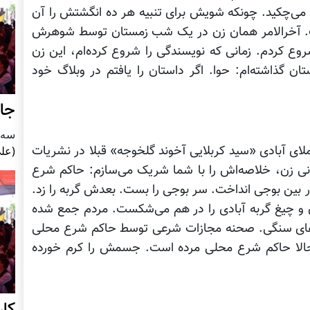
می‌چکید. چونکه شویش برای تنبیه هر ده انگشتش را آن
ت. آخرالامر همان زن در یک شب زمستان توسط شوهرش
 کردم. زمانی که نویسندگی را شروع کرده‌ام، این زن
ن گذاشته‌ام: حوا. اگر داستان را یافتم در وبلاگ خود
جای
سه شنبه5
لای آبادی «سید کربلایی آخوند گلخوجه» قبلا در نشریات
(علی
انی زن، خلاصه‌اش را با شما شریک می‌سازم: حاکم شرع
در بین بوجی انداخت. سر بوجی را بست. بعدش گربه را زد.
 و چیغ گربه آبادی را در هم می‌شکست. مردم جمع شده
های سنگی. صحنه مجازات شرعی توسط حاکم شرع محلی
الا حاکم شرع محلی مرده است. جسمش را کرم خورده
کا