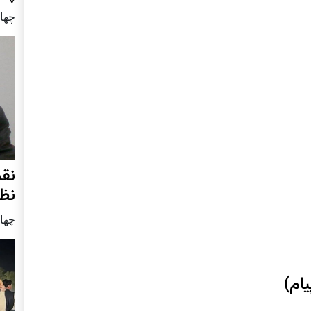
چهار شنب
نق
نظ
چهار شنب