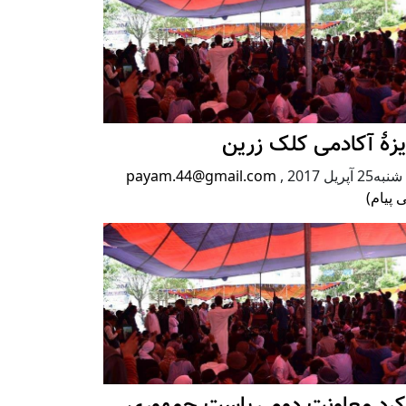
زۀ آکادمی کلک زرین
2 آپریل 2017
,
payam.44@gmail.com
 پیام)
رکرد معاونت دوم ریاست جمهوری