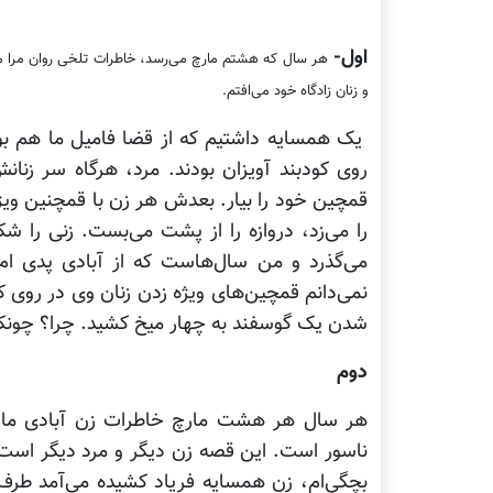
اول-
هر سال که هشتم مارچ می‌رسد، خاطرات تلخی روان مرا متل
و زنان زادگاه خود می‌افتم.
یک همسایه داشتیم که از قضا فامیل ما هم بو
روی کودبند آویزان بودند. مرد، هرگاه سر زنان
قمچین خود را بیار. بعدش هر زن با قمچنین وی
را می‌زد، دروازه را از پشت می‌بست. زنی را شک
می‌گذرد و من سال‌هاست که از آبادی پدی ام
نمی‌دانم قمچین‌های ویژه زدن زنان وی در روی ک
شدن یک گوسفند به چهار میخ کشید. چرا؟ چونکه 
دوم
هر سال هر هشت مارچ خاطرات زن آبادی ما ر
ناسور است. این قصه زن دیگر و مرد دیگر است. 
بچگی‌ام، زن همسایه فریاد کشیده می‌آمد طرف خ