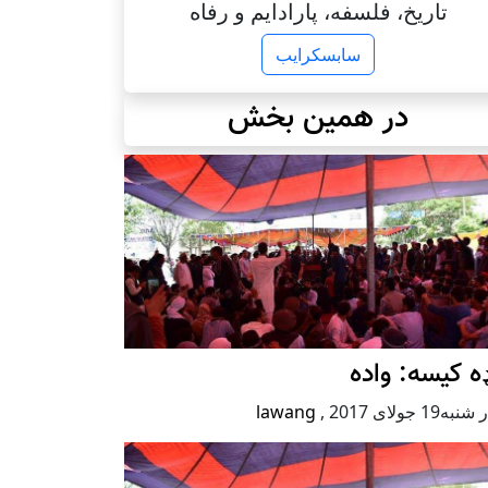
تاریخ، فلسفه، پارادایم و رفاه
سابسکرایب
در همین بخش
ه کیسه: واده
ه19 جولای 2017
,
lawang