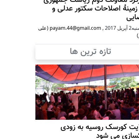
زمینۀ اصلاحات سکتور عدلی و
ایی
پریل 2017
,
payam.44@gmail.com (علی
)
تازه ترین ها
ایت کورسک روسیه به زودی
کسازی می شود