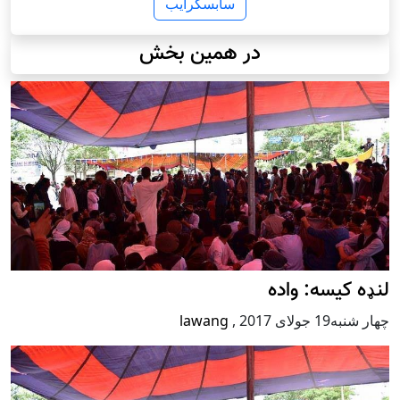
سابسکرایب
در همین بخش
لنډه کیسه: واده
چهار شنبه19 جولای 2017
,
lawang