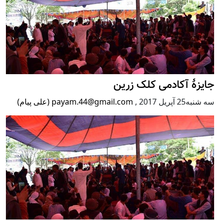
جایزۀ آکادمی کلک زرین
سه شنبه25 آپریل 2017
,
payam.44@gmail.com (علی پیام)