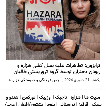
ترابزون: تظاهرات علیه نسل کشی هزاره و
ربودن دختران توسط گروه تروریستی طالبان
يكشنبه21 جنوری 2024
,
انجمن فرهنگی و همبستگی هزاره‌ها
ملیت ها
|
هزاره
|
تاجیک
|
اوزبیک
|
تورکمن
|
هندو و
سیک
|
قرقیز
|
نورستانی
|
بلوچ
|
پشتون/افغان
|
عرب/