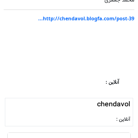
محمد جعفری
http://chendavol.blogfa.com/post-39...
آنلاین :
chendavol
آنلاین :