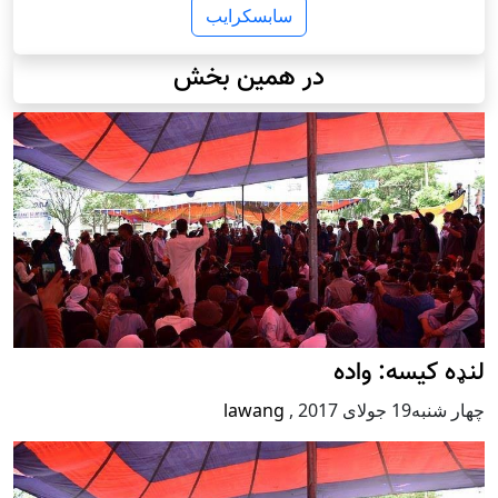
سابسکرایب
در همین بخش
لنډه کیسه: واده
چهار شنبه19 جولای 2017
,
lawang