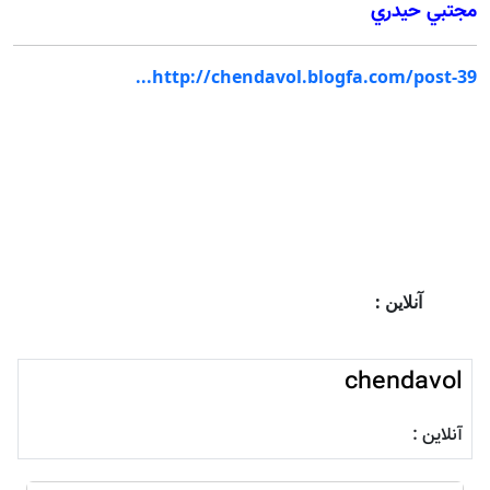
مجتبي حيدري
http://chendavol.blogfa.com/post-39...
آنلاین :
chendavol
آنلاین :