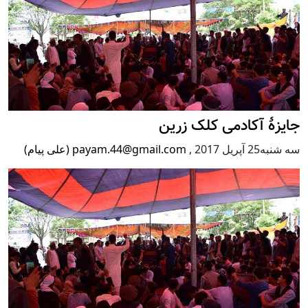
جایزۀ آکادمی کلک زرین
سه شنبه25 آپریل 2017
,
payam.44@gmail.com (علی پیام)