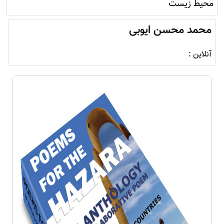
محيط زيست
محمد محسن ایوبی
آنلاین :