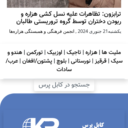
ترابزون: تظاهرات علیه نسل کشی هزاره و
ربودن دختران توسط گروه تروریستی طالبان
يكشنبه21 جنوری 2024
,
انجمن فرهنگی و همبستگی هزاره‌ها
ملیت ها
|
هزاره
|
تاجیک
|
اوزبیک
|
تورکمن
|
هندو و
سیک
|
قرقیز
|
نورستانی
|
بلوچ
|
پشتون/افغان
|
عرب/
سادات
جستجو در کابل پرس