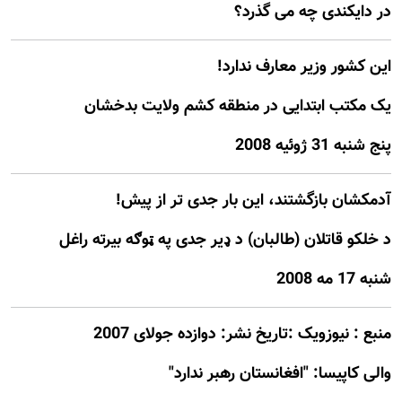
در دايکندی چه می گذرد؟
اين کشور وزير معارف ندارد!
يک مکتب ابتدایی در منطقه کشم ولايت بدخشان
پنج شنبه 31 ژوئيه 2008
آدمکشان بازگشتند، اين بار جدی تر از پيش!
د خلکو قاتلان (طالبان) د ډیر جدی په ټوګه بیرته راغل
شنبه 17 مه 2008
منبع : نیوزویک :تاريخ نشر: دوازده جولای 2007
والی کاپیسا: "افغانستان رهبر ندارد"