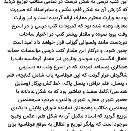
این کتب درسی به شکل درست در تمامی مکاتب توزیع گردید
که گزارش آن به شکل فلم، عکس و سایراسناد که ضرورت
بود به وزارت محترم معارف ارائه گردیده است و نیز وزارت
معارف وعده شده بود که کمبودات کتب درسی را در اسرع
وقت پوره نموده و مقدار بیشتر کتب در اختیار ساحات
دوردست مانند ولسوالی گیزاب قرار خواهد داد امید است
چنین شود. و درکنار این مقدار کتب درسی مؤسسات حمایه
اطفال انگلستان، سویدن وناروی نیز مقدار قرطاسیه باب را
همکاری ومساعد نمودند که در اسرع وقت به دسترس
شاگردان قرار گرفت که این قرطاسیه باب شامل کتابچه، قلم
، پنسل، قلم تراش، پنسل پاک، خط کش،پرکار (وسایل
هندسی)،کاغذ سفید و تباشیر بود که به شکل عادلانه با
حضور شورای محل، شورای والدین، مردم، سرمعلمین
ومعلمین مکاتب وهمچنان نماینده شورای ولایتی دایکندی
توزیع گردید که اسناد مکمل آن به شکل فلم، عکس وغیره
موجود است که بیانگر توزیع و انتقال به موقع قرطاسیه برای