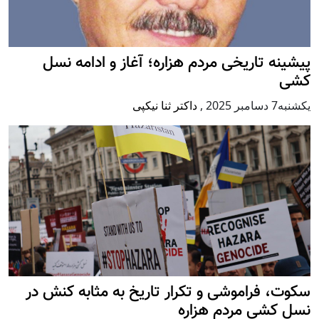
پيشينه تاريخی مردم هزاره؛ آغاز و ادامه نسل
کشی
يكشنبه7 دسامبر 2025
,
داکتر ثنا نیکپی
سکوت، فراموشی و تکرار تاريخ به مثابه کنش در
نسل کشی مردم هزاره