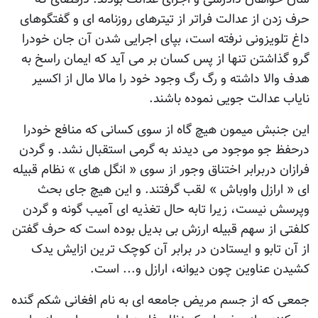
حرف زدن از عدالت فراتر از تیترهای روزنامه ای و گفتگوهای
داغ تلویزونی نرفته است، بپای اجرایی شدن آن جان خودرا
گرو گذاشتن تنها از پس کسان بر می آید که ایمان راسخ به
هدف والا داشته و رگ رگ وجود خود را مالا مال از اکسیر
نایاب عدالت جویی نموده باشند.
این جنبش میمون هیچ گاه از سوی کسانی که منافع خودرا
درحفظ جو موجود می دیدند به گرمی استقبال نشد. و گردن
فرازان دربرابر اختناق وجور از سوی « انگل های » نظام قبیله
ای « ارازل واوباش » لقب گرفتند. و این هیچ جای بحث
وپرسش نیست، زیرا تابه حال تغذیه ای آمیب گونه و گردن
کلفتی از سهم قبیله ارزش بی بدیل بوده است که حرف گفتن
از آن تابو و ایستادن در برابر آن کوچک ترین ازایش یدک
کشیدن عناوین چون دیوانه، ارازل و... است‌.
جمعی که از جسم مریض جامعه ای به نام افغانی شکم گنده