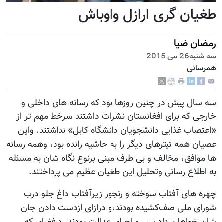
طغیان گری ارازل واوباش
رمضان ضیا
سه شنبه26 می 2015
همرسانی
سه سال پیش در چنین روزها بود که رسانه های داخلی و
خارجی که برای افغانستان نشرات داشتند سرخط مهم تر از
«اعتصاب غذایی دانشجویان دانشگاه کابل» نداشتند. واین
عصیان همه تیترهای دیگر را به حاشیه رانده بود، وهمه رسانه
ها موافق، مخالف و بی طرف مبنی برنوع نگاه شان به مسئله
به اطلاع رسانی وتحلیل این طغیان عظیم می پرداختند.
چهره های آفتاب سوخته و رنجور زیرآفتاب داغ جلو درب
شورای ملی صف‌کشیده بودند،و درازای ازدست دادن جان
شان خواهان دادرسی و اجرای عدالت بودند. درفضای که