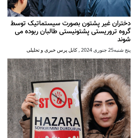
دختران غیر پشتون بصورت سیستماتیک توسط
گروه تروریستی پشتونیستی طالبان ربوده می
شوند
پنج شنبه25 جنوری 2024
,
کابل پرس خبری و تحلیلی