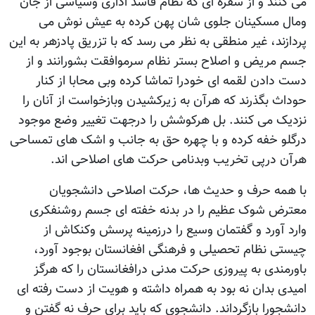
می کنند و از سفره ای که نظام فاسد اداری وسیاسی از جان
ومال مسکینان جلوی شان پهن کرده به عیش نوش می
پردازند، غیر منطقی به نظر می رسد که با تزریق پادزهر به این
جسم مریض و اصلاح بستر نظام سرموافقت بشورانند و از
دست دادن لقمه ای خودرا تماشا کرده وبی محابا از کنار
حوداث بگذرند که هرآن به زیرکشیدن وبازخواست از آنان را
نزدیک می کنند. بل هرکوشش را درجهت تغییر وضع موجود
درگلو خفه کرده و با چهره حق به جانب و اشک های تمساحی
هرآن درپی تخریب وبدنامی حرکت های اصلاحی اند.
با همه حرف و حدیث ها، حرکت اصلاحی دانشجویان
معترض شوک عظیم را در بدنه خفته ای جسم روشنفکری
وارد آورد و گفتمان وسیع را درزمینه پرسش وکنکاش از
چیستی نظام تحصیلی و فرهنگی افغانستان بوجود آورد،
باورمندی به پیروزی حرکت مدنی درافغانستان را که هرگز
امیدی بدان نه بود به همراه داشته و هویت از دست رفته ای
دانشجورا بازگرداند. دانشجوی که باید برای حرف نه گفتن و