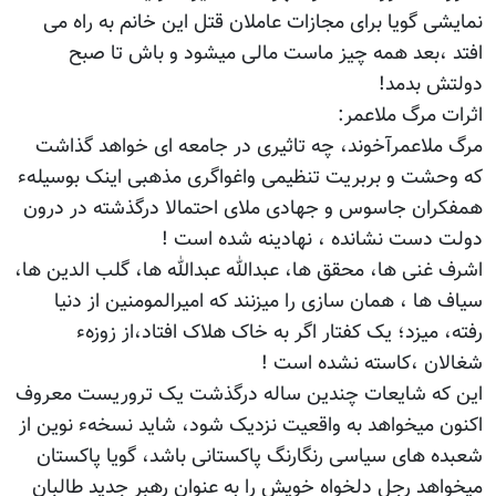
نمایشی گویا برای مجازات عاملان قتل این خانم به راه می
افتد ،بعد همه چیز ماست مالی میشود و باش تا صبح
دولتش بدمد!
اثرات مرگ ملاعمر:
مرگ ملاعمرآخوند، چه تاثیری در جامعه ای خواهد گذاشت
که وحشت و بربریت تنظیمی واغواگری مذهبی اینک بوسیلهء
همفکران جاسوس و جهادی ملای احتمالا درگذشته در درون
دولت دست نشانده ، نهادینه شده است !
اشرف غنی ها، محقق ها، عبدالله عبدالله ها، گلب الدین ها،
سیاف ها ، همان سازی را میزنند که امیرالمومنین از دنیا
رفته، میزد؛ یک کفتار اگر به خاک هلاک افتاد،از زوزهء
شغالان ،کاسته نشده است !
این که شایعات چندین ساله درگذشت یک تروریست معروف
اکنون میخواهد به واقعیت نزدیک شود، شاید نسخهء نوین از
شعبده های سیاسی رنگارنگ پاکستانی باشد، گویا پاکستان
میخواهد رجل دلخواه خویش را به عنوان رهبر جدید طالبان