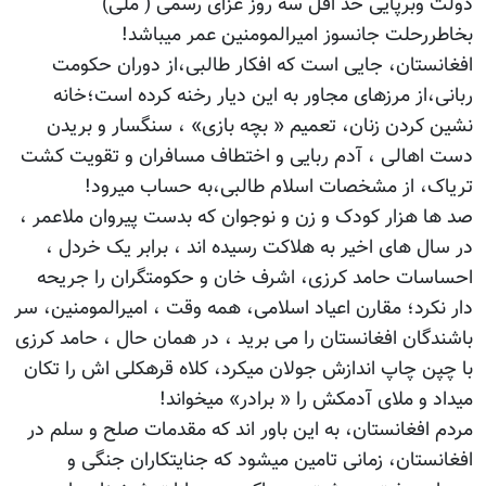
دولت وبرپایی حد اقل سه روز عزای رسمی ( ملی)
بخاطررحلت جانسوز امیرالمومنین عمر میباشد!
افغانستان، جایی است که افکار طالبی،از دوران حکومت
ربانی،از مرزهای مجاور به این دیار رخنه کرده است؛خانه
نشین کردن زنان، تعمیم « بچه بازی» ، سنگسار و بریدن
دست اهالی ، آدم ربايی و اختطاف مسافران و تقویت کشت
تریاک، از مشخصات اسلام طالبی،به حساب میرود!
صد ها هزار کودک و زن و نوجوان که بدست پیروان ملاعمر ،
در سال های اخیر به هلاکت رسیده اند ، برابر یک خردل ،
احساسات حامد کرزی، اشرف خان و حکومتگران را جریحه
دار نکرد؛ مقارن اعیاد اسلامی، همه وقت ، امیرالمومنین، سر
باشندگان افغانستان را می برید ، در همان حال ، حامد کرزی
با چپن چاپ اندازش جولان میکرد، کلاه قرهکلی اش را تکان
میداد و ملای آدمکش را « برادر» میخواند!
مردم افغانستان، به این باور اند که مقدمات صلح و سلم در
افغانستان، زمانی تامین میشود که جنایتکاران جنگی و