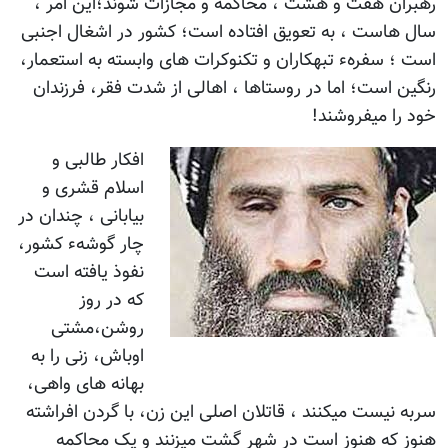
رهبران هفت و هشت ، محاکمه و مجازات شوند؛این امر ،
سال هاست ، به تعویق افتاده است؛ کشور در اشغال اجنبی
است ؛ سفرهء تبهکاران و تکنوکرات های وابسته به استعمار،
رنگین است؛ اما در روستاها ، اهالی از شدت فقر، فرزندان
خود را میفروشند!
افکار طالبی و
اسلام قشری و
بیابانی ، چندان در
چار گوشهء کشور،
نفوذ یافته است
که در روز
روشن،مشتی
اوباش، زنی را به
بهانه های واهی،
سربه نیست میکنند ، قاتلان اصلی این زن، با گردن افراشته
هنوز که هنوز است در شهر گشت میزنند و یک محاکمه