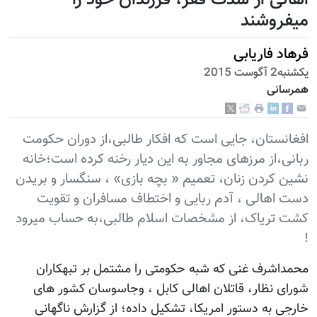
میفروشند
فرهاد فاریابی
يكشنبه2 آگوست 2015
همرسانی
افغانستان، جایی است که افکار طالبی،از دوران حکومت
ربانی،از مرزهای مجاور به این دیار رخنه کرده است؛خانه
نشین کردن زنان، تعمیم « بچه بازی» ، سنگسار و بریدن
دست اهالی ، آدم ربايی و اختطاف مسافران و تقویت
کشت تریاک، از مشخصات اسلام طالبی،به حساب میرود
!
محمداشرف غنی که شبه حکومتی را مشتمل بر تبهکاران
شورای نظار، قاتلان اهالی کابل ، وجاسوسان کشور های
خارجی به دستور امریکا، تشکیل داده؛ از گزارش ناگهانی