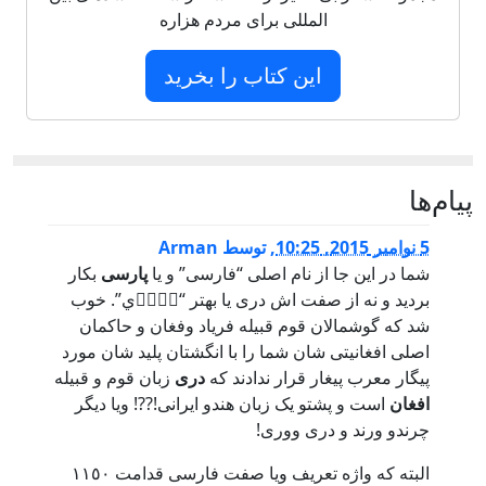
المللی برای مردم هزاره
این کتاب را بخرید
پيام‌ها
5 نوامبر 2015, 10:25
,
توسط
Arman
شما در اين جا از نام اصلى “فارسى” و يا
پارسى
بکار
برديد و نه از صفت اش درى يا بهتر “دٙرٙي”. خوب
شد که گوشمالان قوم قبيله فرياد وفغان و حاکمان
اصلى افغانيتى شان شما را با انگشتان پليد شان مورد
پيگار معرب پيغار قرار ندادند که
درى
زبان قوم و قبيله
افغان
است و پشتو يک زبان هندو ايرانى!??! ويا ديگر
چرندو ورند و درى وورى!
البته که واژه تعريف ويا صفت فارسى قدامت ١١٥٠