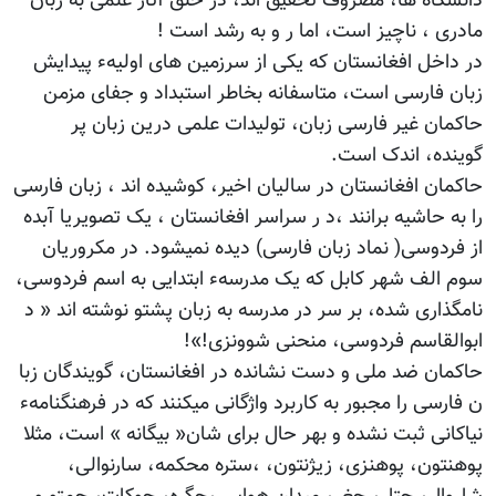
دانشگاه ها، مصروف تحقیق اند، در خلق آثار علمی به زبان
مادری ، ناچیز است، اما ر و به رشد است !
در داخل افغانستان که یکی از سرزمین های اولیهء پیدایش
زبان فارسی است، متاسفانه بخاطر استبداد و جفای مزمن
حاکمان غیر فارسی زبان، تولیدات علمی درین زبان پر
گوینده، اندک است.
حاکمان افغانستان در سالیان اخیر، کوشیده اند ، زبان فارسی
را به حاشیه برانند ،د ر سراسر افغانستان ، یک تصویریا آبده
از فردوسی( نماد زبان فارسی) دیده نمیشود. در مکروریان
سوم الف شهر کابل که یک مدرسهء ابتدایی به اسم فردوسی،
نامگذاری شده، بر سر در مدرسه به زبان پشتو نوشته اند « د
ابوالقاسم فردوسی، منحنی شوونزی!»!
حاکمان ضد ملی و دست نشانده در افغانستان، گویندگان زبا
ن فارسی را مجبور به کاربرد واژگانی میکنند که در فرهنگنامهء
نیاکانی ثبت نشده و بهر حال برای شان« بیگانه » است، مثلا
پوهنتون، پوهنزی، زیژنتون، ،ستره محکمه، سارنوالی،