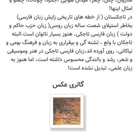
شاروال، چتل، چغر، میدان هوایی ،جگره، چوکات، چمتو و
امثال اینها!
در تاجکستان ( از خطه های تاریخی زایش زبان فارسی)
بخاطر استیلای شصت ساله زبان روسی( زبان حزب حاکم و
دولت ) زبان فارسی تاجکی، هنوز بسیار ناتوان است.البته
تاجکان با ولع ، تشنه گی و بیقراری به زبان و فرهنگ بومی و
نیاکانی، روی آورده اند،زبان فارسی تاجکی در هنر وموسیقی
و شعر، رشد و بالندگی محسوس داشته است، اما هنوز به
زبان علمی، تبدیل نشده است!
گالری عکس