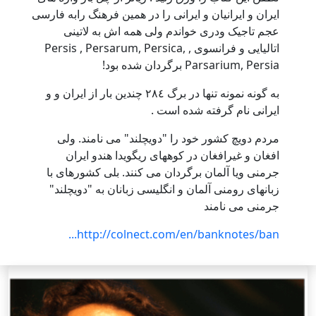
ايران و ايرانيان و ايرانى را در همين فرهنگ رابه فارسى
عجم تاجيک ودرى خواندم ولى همه اش به لاتينى
اتاليايى و فرانسوى , Persis , Persarum, Persica,
Parsarium, Persia برگردان شده بود!
به گونه نمونه تنها در برگ ٢٨٤ چندين بار از ايران و و
ايرانى نام گرفته شده است .
مردم دويچ کشور خود را "دويچلند" مى نامند. ولى
افغان و غيرافغان در کوههاى ريگويدا هندو ايران
جرمنى ويا آلمان برگردان مى کنند. بلى کشورهاى با
زبانهاى رومنى آلمان و انگليسى زبانان به "دويچلند"
جرمنى مى نامند
http://colnect.com/en/banknotes/ban...