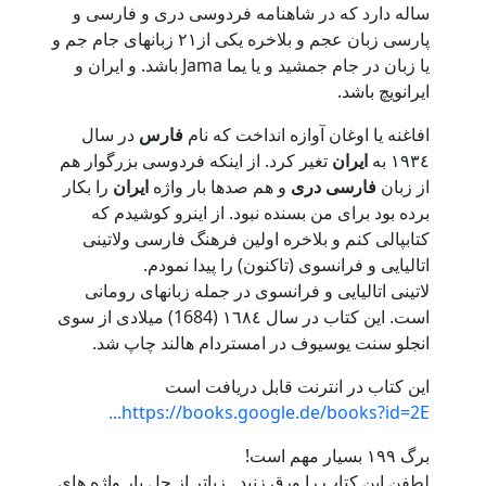
ساله دارد که در شاهنامه فردوسى درى و فارسى و
پارسى زبان عجم و بلاخره يکى از٢١ زبانهاى جام جم و
يا زبان در جام جمشيد و يا يما Jama باشد. و ايران و
ايرانويچ باشد.
افاغنه يا اوغان آوازه انداخت که نام
فارس
در سال
١٩٣٤ به
ايران
تغير کرد. از اينکه فردوسى بزرگوار هم
از زبان
فارسى
درى
و هم صدها بار واژه
ايران
را بکار
برده بود براى من بسنده نبود. از اينرو کوشيدم که
کتابپالى کنم و بلاخره اولين فرهنگ فارسى ولاتينى
اتاليايى و فرانسوى (تاکنون) را پيدا نمودم.
لاتينى اتاليايى و فرانسوى در جمله زبانهاى رومانى
است. اين کتاب در سال ١٦٨٤ (1684) ميلادى از سوى
انجلو سنت يوسيوف در امستردام هالند چاپ شد.
اين کتاب در انترنت قابل دريافت است
https://books.google.de/books?id=2E...
برگ ١٩٩ بسيار مهم است!
لطفن اين کتاب را ورق زنيد . زياتر از چل بار واژه هاى