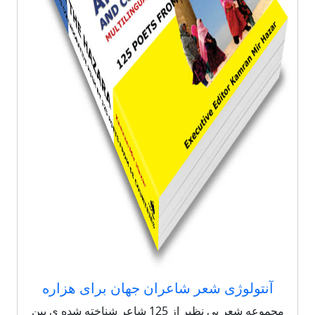
آنتولوژی شعر شاعران جهان برای هزاره
مجموعه شعر بی نظیر از 125 شاعر شناخته شده ی بین