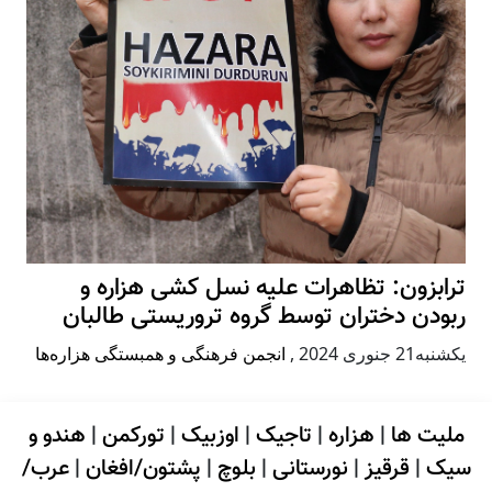
ترابزون: تظاهرات علیه نسل کشی هزاره و
ربودن دختران توسط گروه تروریستی طالبان
يكشنبه21 جنوری 2024
,
انجمن فرهنگی و همبستگی هزاره‌ها
ملیت ها
|
هزاره
|
تاجیک
|
اوزبیک
|
تورکمن
|
هندو و
سیک
|
قرقیز
|
نورستانی
|
بلوچ
|
پشتون/افغان
|
عرب/