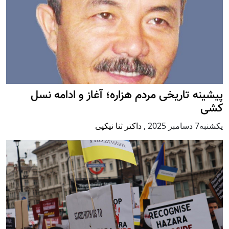
پيشينه تاريخی مردم هزاره؛ آغاز و ادامه نسل
کشی
يكشنبه7 دسامبر 2025
,
داکتر ثنا نیکپی