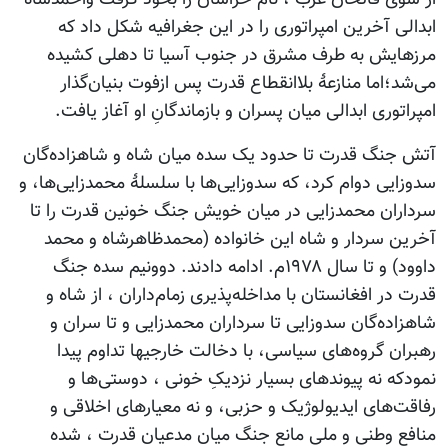
ابدالی آخرین امپراتوری را در این جغرافیه شکل داد که
مرزهایش به طرف مشرق در جنوب آسیا تا دهلی کشیده
می‌شد؛اما منازعۀ بلاانقطاع قدرت پس ازفوت بنیان‌گذار
امپراتوری ابدالی میان پسران و بازماندگانِ او آغاز یافت.
آتش جنگ قدرت تا حدود یک سده میان شاه و شاهزاده‌گان
سدوزایی دوام کرد، که سدوزایی‌ها با سلسلۀ محمدزایی‌ها، و
سرداران محمدزایی در میان خویش جنگ خونین قدرت را تا
آخرین سردار و شاه این خانواده (محمدظاهرشاه و محمد
داوود) و تا سال ۱۹۷۸م. ادامه دادند. دوونیم سده جنگ
قدرت در افغانستان با مداخله‌پذیری زمام‌داران ، از شاه و
شاهزاده‌گان سدوزایی تا سرداران محمدزایی و تا سران و
رهبران گروه‌های سیاسی، با دخالت خارجیها تداوم پیدا
نمودکه نه پیوندهای بسیار نزدیکِ خونی ، دوستی‌ها و
رفاقت‌های ایدیولوژیک و حزبی، و نه معیارهای اخلاقی و
منافع وطنی و ملی مانع جنگ میان مدعیان قدرت ، شده