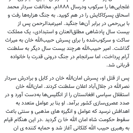
غلجایی‌ها را سرکوب ودرسال ۱۸۸۸م. مخالفت سردار محمد
اسحاق پسرکاکایش را در هم کوبید. به جنگ هزاره‌ها رفت و
با بی‌رحمی در برابر آن‌ها جنگید. امیرعبدالرحمن پس از
بیست سال پادشاهی مطلق‌العنان و استبدادی، یک مملکت
ساکت و سرکوب‌شده را برای پسرش حبیب‌الله خان به میراث
گذاشت. امیر حبیب‌الله هرچند بیست سال دیگر به سلطنت
آرام پرداخت، اما سرانجام در جنگ درونی قدرت با خانواده
قربانی شد.
پس از قتل او، پسرش امان‌الله خان در کابل و برادرش سردار
نصرالله در جلال‌آباد اعلان سلطنت کردند. امان‌الله خان
استقلال سیاسی افغانستان را از انگلیس‌ها به‌دست آورد و در
صدد عصری‌سازی کشور برآمد. او بنا بر عوامل متعدد به
اهدافش نرسید که عوامل و انگیزه های مذهبی و سنتی باعث
سقوط حکومت شاه امان الله خا ن گردید .در این هنگام قیام
به رهبری حبیب الله کلکانی آغاز شد و حمایه کننده ی ان