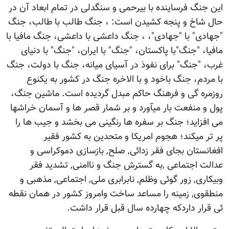
اين جنگ فرساينده با بيرحمى و سنگدلى در تمام ابعاد آن در
حال شاخ و پنجه كشيدن است: ، جنگ طالب با طالب، جنگ
"جهادى" با "جهادى"، ، جنگ داعشى با داعشى، جنگ مافيا با
مافيا، "جنگ"با پاكستان، "جنگ" با ايران، "جنگ" با دنياى
غرب، "جنگ" براى نفوذ در آسياى ميانه، جنگ با دولت، جنگ
با مردم، جنگ باخود و با الاخره جنگ در كشور به يكنوع
روزمره گى و فرهنگ حاكم مبدل گرديده است. ماشين جنگ،
پول و منفعت بار ميآورد و بر شمار قصر ها و آسمان خراشها
مى افزايد؛ جنگ بر سفره ها رنگينى مى بخشد و جيب ها را
پر تر ميكند؛ هجوم امریکا و متحدین به کشور فقیر
افغانستان بجای فقر زدائی, صلح, بازسازی دموکراسی و
عدالت اجتماعی ,به گسترش جنگ و ناامنی, تشدید فقر
وبیکاری, زور گوئی وظلم, نابرابری ملی, اجتماعی, مذهبی و
منطقوی, زمینه را مساعد ساخت وامروز کشور در همان نقطه
ئی قرار داردکه چهارده سال قبل قرار داشت.