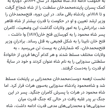
به حکومت ادامه داد.شاه محمود در سال ۱۸۰۹م. دوباره به
کمک پسران پاینده‌محمدخان سلطنت را از شاه شجاع گرفت
و تا ۱۸۱۸م. پادشاه باقی ماند. در این دوره، فتح‌محمدخان را
وزیر ارشد تعیین و او در حکومت با قدرتِ بیشتر از شاه ظاهر
شد، برادرانش را به امور ولایات گذاشت این وضعیت، کامران
پسر شاه محمود را به کورسازی فتح خان(۱۸۱۷) وا داشت ،
فتح خان نابینا را به شکل فجیعی به قتل رساند. برادرانِ وزیر
فتح‌محمدخان، که شمارشان به بیست تن می‌رسید ، به
ولایات مختلف مسلط شدند و هر کدام آن‌ها فردی از خانوادۀ
سلطنتی سدوزایی را به نام شاه عنوان کردند و خود در سایۀ
او قدرت را به‌دست گرفتند.
نخست ازهمه دوست‌محمدخان محمدزایی بر پایتخت مسلط
شد و شاه‌محمود پادشاه سدوزایی به‌سوی هرات فرار کرد. اما
شاه محمود در هرات با پسرش کامران جنگید. پسر در این
جنگ بر پدر غلبه یافت در حالی که جنگ قدرت میان
سدوزایی‌ها و محمدزایی‌های مدعی قدرت ادامه داشت، شاه