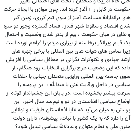
حتی حالا امریکا و متحدان ، بحث های احتمالی تغییر
حکومت در کابل را ؛ آغاز کرده اند. چون موازی با ایجاد حرکت
های براندازانۀ مسالمت آمیز از سوی تیم کرزی، زمین گیر
شدن اقتصاد و سقوط شهر قندز , فساد گسترده وچور دو سره
و نفاق در میان حکومت ، بیم از بدتر شدن وضعیت و احتمال
یک قیام ویرانگر برخاسته از بیزاری مردم،را فراهم اورده است
زیرا تماس های هیأت های بین المللی با برخی چهره های
ارشد جهادی و تکنوکرات نگرانی در محافل سیاسی را افزایش
داده که این وضعیت طرح برگزاری انتخابات زود هنگام، از
سوی جامعه بین المللی ورایزنی متحدان جهانی با حلقات
سیاسی در داخل ورقابت غنی با عبدالله ، این پروسه را
سرعت بیشتر بخشیده است .در پایان این چشم‌انداز کوتاه از
اوضاع سیاسی افغانستان در دو و نیم‌صد سال اخیر، این
پرسش به میان می‌آید که «آیا افغانستان ظرفیت و توانایی
آن را دارد که به یک کشور با ثبات، پیشرفته، دارای دولت
مدرنِ ملی و نظام متوازن و عادلانۀ سیاسی تبدیل شود؟