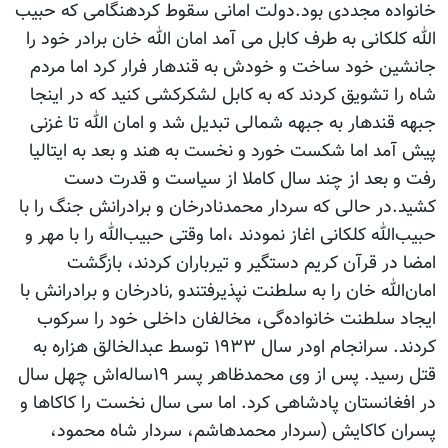
خانواده مجددی بود.دولت امانی سقوط کردهنگامی که حبیب
الله کلکانی به طرف کابل می آمد امان الله خان برادر خود را
جانشین خود ساخت و خودش به قندهار فرار کرد اما مردم
شاه را تشویق کردند که به کابل لشکرکشی کنید که در اینجا
جبهه قندهار به جبهه شمالی تبدیل شد و امان الله تا غزنی
پیش آمد اما شکست خورد و نخست به هند و بعد به ایتالیا
رفت و بعد از چند سال کاملا از سیاست و قدرت دست
کشید.در حالی که سردار محمدنادرخان و برادرانش جنگ را با
حبیب‌الله کلکانی اغاز نمودند ،اما وقتی حبیب‌الله را با مهر و
امضا در قرآن کریم دستگیر و تیرباران کردند، بازگشت
امان‌الله خان را به سلطنت نپذیرفتندو ,نادرخان و برادرانش با
ایجاد سلطنت خانواده‌گی، مخالفان داخلی خود را سرکوب
کردند. سرانجام اودر سال ۱۹۳۳ توسط عبدالخالق هزاره به
قتل رسید. پس از وی محمدظاهر پسر ۱۹ساله‌اش چهل سال
در افغانستان پادشاهی کرد. اما سی سال نخست را کاکاها و
پسران کاکایش (سردار محمدهاشم، سردار شاه محمود،