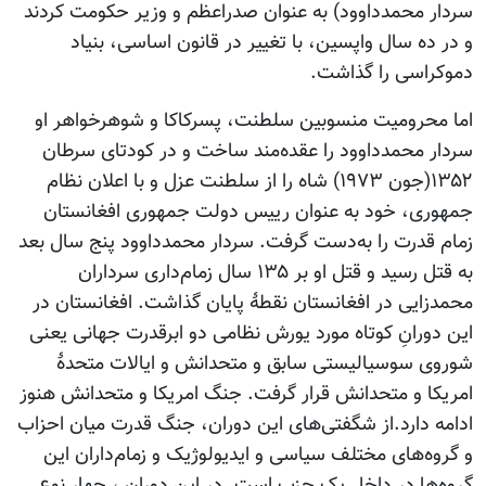
سردار محمدداوود) به عنوان صدراعظم و وزیر حکومت کردند
و در ده سال واپسین، با تغییر در قانون اساسی، بنیاد
دموکراسی را گذاشت.
اما محرومیت منسوبین سلطنت، پسرکاکا و شوهرخواهر او
سردار محمدداوود را عقده‌مند ساخت و در کودتای سرطان
۱۳۵۲(جون ۱۹۷۳) شاه را از سلطنت عزل و با اعلان نظام
جمهوری، خود به عنوان رییس دولت جمهوری افغانستان
زمام قدرت را به‌دست گرفت. سردار محمدداوود پنج سال بعد
به قتل رسید و قتل او بر ۱۳۵ سال زمام‌داری سرداران
محمدزایی در افغانستان نقطۀ پایان گذاشت. افغانستان در
این دورانِ کوتاه مورد یورش نظامی دو ابرقدرت جهانی یعنی
شوروی سوسیالیستی سابق و متحدانش و ایالات متحدۀ
امریکا و متحدانش قرار گرفت. جنگ امریکا و متحدانش هنوز
ادامه دارد.از شگفتی‌های این دوران، جنگ قدرت میان احزاب
و گروه‌های مختلف سیاسی و ایدیولوژیک و زمام‌داران این
گروه‌ها در داخل یک حزب است. در این دوران ، چهار نوع