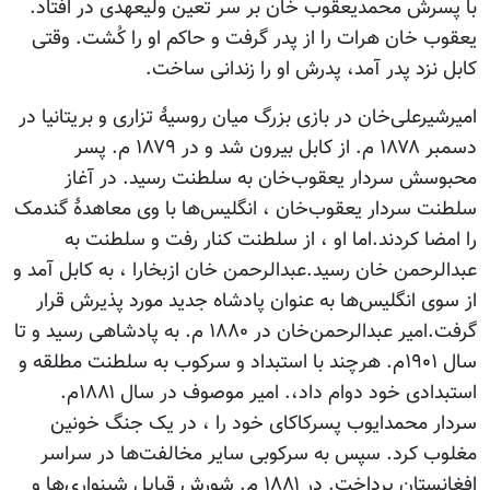
با پسرش محمدیعقوب خان بر سر تعین ولیعهدی در افتاد.
یعقوب خان هرات را از پدر گرفت و حاکم او را کُشت. وقتی
کابل نزد پدر آمد، پدرش او را زندانی ساخت.
امیرشیرعلی‌خان در بازی بزرگ میان روسیۀ تزاری و بریتانیا در
دسمبر ۱۸۷۸ م. از کابل بیرون شد و در ۱۸۷۹ م. پسر
محبوسش سردار یعقوب‌خان به سلطنت رسید. در آغاز
سلطنت سردار یعقوب‌خان ، انگلیس‌ها با وی معاهدۀ گندمک
را امضا کردند.اما او ، از سلطنت کنار رفت و سلطنت به
عبدالرحمن خان رسید.عبدالرحمن خان ازبخارا ، به کابل آمد و
از سوی انگلیس‌ها به عنوان پادشاه جدید مورد پذیرش قرار
گرفت.امیر عبدالرحمن‌خان در ۱۸۸۰ م. به پادشاهی رسید و تا
سال ۱۹۰۱م. هرچند با استبداد و سرکوب به سلطنت مطلقه و
استبدادی خود دوام داد،. امیر موصوف در سال ۱۸۸۱م.
سردار محمدایوب پسرکاکای خود را ، در یک جنگ خونین
مغلوب کرد. سپس به سرکوبی سایر مخالفت‌ها در سراسر
افغانستان پرداخت. در ۱۸۸۱ م. شورش قبایل شینواری‌ها و