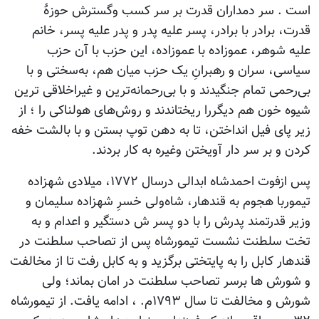
است . سر دمداران قدرت بر سر کسب وگسترش حوزۀ
قدرت، برادر با برادر، پسر علیه پدر و پدر علیه پسر، خانم
علیه شوهر، عموزاده با عموزاده، این حزب با آن حزب
سیاسی، سران و رهبرانِ یک حزب میان هم، به‌سختی و با
بی‌رحمی تمام جنگیدند و با بی‌رحمانه‌ترین و غیراخلاقی ترین
شیوه خون هم دیگررا ریختاندند و روش‌های هولناکی را ؛ از
زیر پای فیل انداختن، تا به دهن توپ بستن و با بالشت خفه
کردن و بر سر دار آویختن وغیره به کار بردند.
پس ازفوت احمدشاه ابدالی درسال ۱۷۷۲، میلادی شهزاده
تیموربا هجوم به قندهار، شاه‌ولی خسرِ شهزاده سلیمان و
وزیر قدرتمند پدرش را با دو پسر ش دستگیر و اعدام و به
تخت سلطنت نشست تیمورشاه پس از تصاحب سلطنت در
قندهار کابل را به پایتختی برگزید و به کابل رفت تا از مخالفت
و شورش ‌ها برسر تصاحب سلطنت در امان بماند؛ ولی
شورش و مخالفت تا سال ۱۷۹۳م. ، ادامه یافت. از تیمورشاه