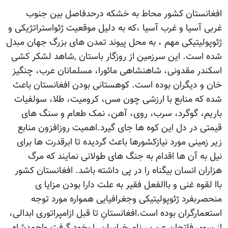
افغانستان کشور محاط به خشکه درحدفاصل بین جنوب
غربی آسیا و غرب آسیا ،که به دلیل موقعیت ژئواستراتژیکی و
ژئوپولیتیکی مهم ، به محل پیوند تمدن های بزرگ جهان مبدل
شده است. این سرزمین از روزگار باستان ,شاهد لشکر کشی
اسکندر مقدونی، شاهنشاهی مائورا، مسلمانان عرب، چنگیز
خان و دیگران بوده است. کوهستانی بودن افغانستان باعث
شده که منابع با ارزشی چون مس، کرومیت، طلا، سولفیات
باریم، گوگرد، سرب، روی، آهن، نمک طعام و سنگ های
قیمتی در دل این کوه ها جای گیرد.اهمیت روزافزون منابع
زیر زمینی مورد نیازکشورها باعث گردیده تا ابرقدرت ها برای
نیل به آن ها اقدام به جنگ های طولانی نمایند که مرگ
هزاران انسان بیگناه را در پی داشته باشد. افغانستان کشور
باا لقوه غنی و باالفعل فقیر به علت دارا بودن مزایا ی
منحصربفرد ژئوپولیتیکی وجغرافیایی همواره مورد توجه
استعمارگران بوده است.افغانستانِ تا قبل ازامپراتوری ابدالی،
از سوی فاتحان عرب ، نام خراسان را بخود گرفت واحمدشاه