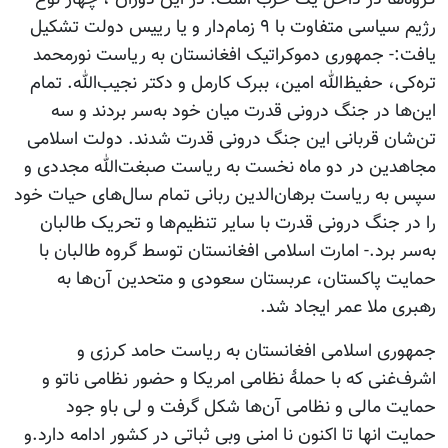
رژیم سیاسی متفاوت با ۹ زمام‌دار و یا رییس دولت تشکیل
یافت:- جمهوری دموکراتیک افغانستان به ریاست نورمحمد
تره‌کی، حفیظ‌الله امین، ببرک کارمل و دکتر نجیب‌الله. تمام
این‌ها در جنگ درونی قدرت میان خود به‌سر بردند و سه
تن‌شان قربانی این جنگ درونی قدرت شدند. دولت اسلامی
مجاهدین در دو ماه نخست به ریاست صبغت‌الله مجددی و
سپس به ریاست برهان‌الدین ربانی تمام سال‌های حیات خود
را در جنگ درونی قدرت با سایر تنظیم‌ها و تحریک طالبان
به‌سر برد.- امارت اسلامی افغانستان توسط گروه طالبان با
حمایت پاکستان، عربستان سعودی و متحدین آن‌ها به
رهبری ملا عمر ایجاد شد.
جمهوری اسلامی افغانستان به ریاست حامد کرزی و
اشرف‌غنی که با حملۀ نظامی امریکا و حضور نظامی ناتو و
حمایت مالی و نظامی آن‌ها شکل گرفت و لی باو جود
حمایت انها تا اکنون نا امنی وبی ثباتی در کشور ادامه دارد.و