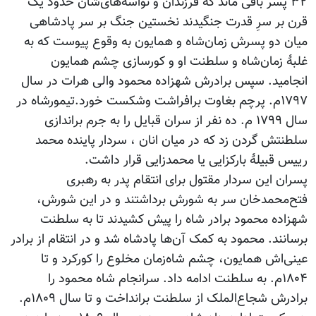
۳۲ پسر باقی ماند که فرزندان و نواسه‌های‌شان حدود یک
قرن بر سرِ قدرت جنگیدند نخستین جنگ بر سر پادشاهی
میان دو پسرش زمان‌شاه و همایون به وقوع پیوست که به
غلبۀ زمان‌شاه و سلطنت او و کورسازی چشم همایون
انجامید. سپس برادرش شهزاده محمود والی هرات در سال
۱۷۹۷م. پرچم بغاوت برافراشت وشکست خورد.تیمورشاه در
سال ۱۷۹۹ م. ده نفر از سران قبایل را به جرم براندازی
سلطنتش گردن زد که در میان انان ، سردار پاینده محمد
رییس قبیلۀ بارکزایی یا محمدزایی قرار داشت.
پسران این سردار مقتول برای انتقام پدر به رهبری
فتح‌محمدخان سر به شورش برداشتند و در این شورش،
شهزاده محمود برادر شاه را پیش کشیدند تا به سلطنت
برسانند. محمود به کمک آن‌ها پادشاه شد و در انتقام از برادر
عینی‌اش همایون، چشم شاه‌زمان مخلوع را کورکرد و تا
۱۸۰۴م. به سلطنت ادامه داد. سرانجام شاه محمود را
برادرش شجاع‌الملک از سلطنت برانداخت و تا سال ۱۸۰۹م.