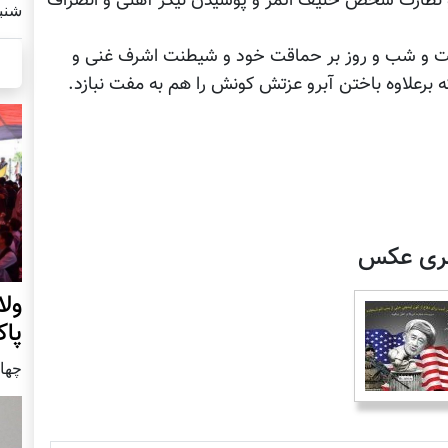
 و نظارت شخص حنیف اتمر و پوشیدن نیکر آهنی و انصراف
شنبه22 جولای
 و شب و روز بر حماقت خود و شیطنت اشرف غنی و
رعلاوه باختن آبرو عزتش کونش را هم به مفت نبازد.
لری عکس
ول
پا
چهار شنب