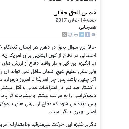
شمس الحق حقانی
جمعه14 جولای 2017
همرسانی
حالا این سوال بحق در ذهن هر انسان کنجکاو خ
احتمالی در دفاع از کون ایشچی برای امریکا چه 
آیا انگیزه این گیر و دار واقعا دفاع از ارزش ها
ولی عقل سلیم هیچ انسان عاقل نمی تواند آن را 
اگر چنین باشد پس چرا امریکا تا امروز درموارد
، کشتار صد نفر در اعتراضات مدنی و قتل بیشتر
دیموکراسی را به مراتب بیشتر و بیشرمانه تر پامال
پس دیده می شود که دفاع از ارزش های دیموکر
اصلی چیزی دیگر است.
ناگزیرانگیزه این حرکت غیرمترقبه ونامتعارف امر