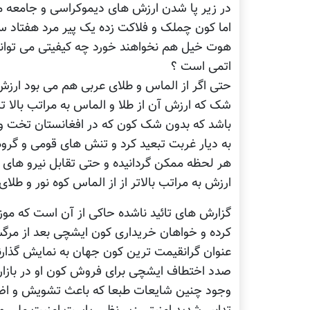
در زیر پا شدن ارزش های دیموکراسی و جامعه م
اما کون چملک و فلاکت زده یک پیر مرد هفتاد س
هوت خیل هم نخواهند خورد چه کیفیتی می تواند 
اتمی است ؟
حتی اگر از الماس و طلای عربی هم می بود ار
شک که ارزش آن از طلا و الماس به مراتب بالا ت
باشد که بدون شک کون که در افغانستان تخت و 
به دیار غربت تبعید کرد و تنش های قومی و گروه
هر لحظه ممکن گردانیده و حتی تقابل نیرو های 
ارزش به مراتب بالاتر از از الماس کوه نور و طلای
گزارش های تائید ناشده حاکی از آن است که موز
کرده و خواهان خریداری کون ایشچی بعد از مرگش
عنوان گرانقیمت ترین کون جهان به نمایش گذارند
صدد اختطاف ایشچی برای فروش کون او در بازار
وجود چنین شایعات طبعا که باعث تشویش و اضط