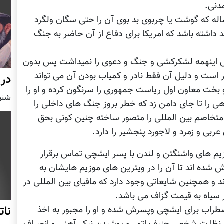
دنی.
اله که گوشت یا چربوی بد بوی آن را حتی سگان ولگرد
داشته باشد که امریکا برای دفاع از آن حاضر به جنگ
زش اینهمه لشکرکشی و جنگ و دعوی را نمیداشت پس بدون
ر است و دلیل آن فقط نادر و کمیاب بودن آن می تواند
در 
بخت معاون اول ریاست جمهوری را سرنگون کرده و او را
شنبه27 جنوری
ی را تا جای دامن زد که خطر بروز جنگ های داخلی را
متخاصم بین المللی را متصور ساخته چنین کونی بحق
 عربی و زمرد و لاجورد پنجشیر را دارد.
یم های واشنگتن و لندن با پسر ایشچی تماس برقرار
 شده اند تا آن را در ویترین های موزیم هایشان به
 و همچنین شایعاتی وجود دارد که مافیای بین المللی در
 سیاه به قیمت گزاف می باشد.
نات
راب برای ایشچی وپسرش شده و او را مجبور به اخذ