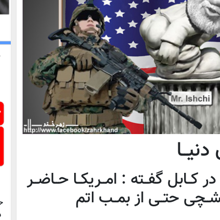
دنیــا
 کــابل گفــته : امــریکــا حــاضــر
شــچی حتــی از بمــب اتم
ح
د