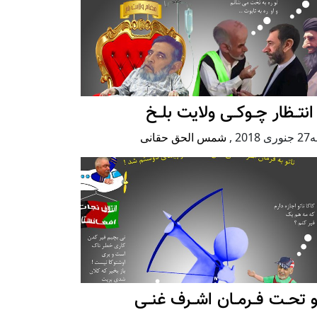
انتــظار چــوکــی ولایت بلــخ
 2018
,
شمس الحق حقانی
و تحــت فــرمــان اشــرف غنــی