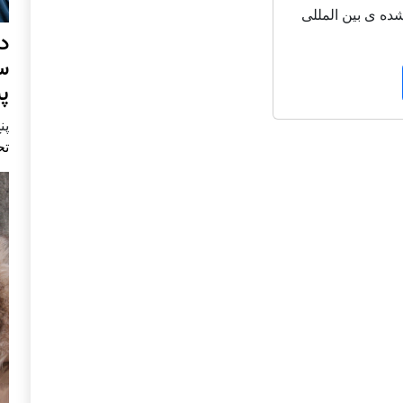
شاعر شناخته شده ی بین المللی
د
س
پ
پنج 
تح