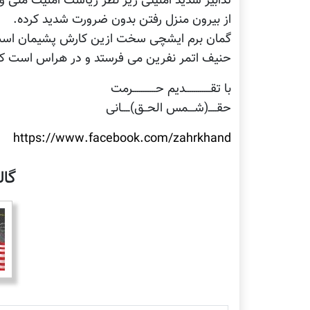
تدابیر شدید امنیتی زیر نظر ریاست امنیت ملی
از بیرون منزل رفتن بدون ضرورت شدید کرده.
گمان برم ایشچی سخت ازین کارش پشیمان است
حنیف اتمر نفرین می فرستد و در هراس است که ب
با تقــــــــــــديم حـــــــــــرمت
حقــــ(شـــمس الحــق)ــــانی
https://www.facebook.com/zahrkhand
گا