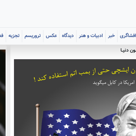
فشاگری
خبر
ادبیات و هنر
دیدگاه
عکس
تروریسم
تجزیه
فد
ون دنیــا