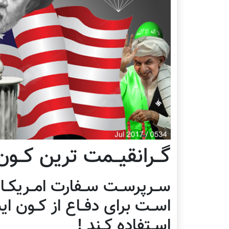
گــرانقیــمت ترین کــون 
ســرپرســت ســفارت امــریکــا در
اســت برای دفــاع از کــون ای
اســتفاده کــند !