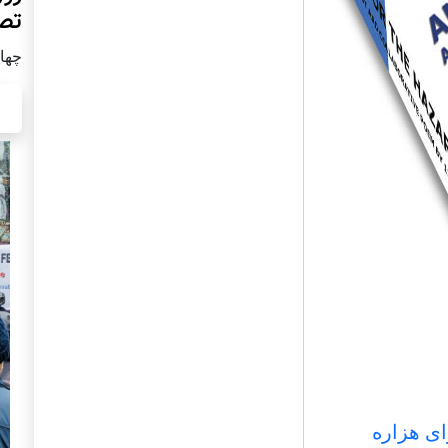
تص
چهار شن
ای هزاره