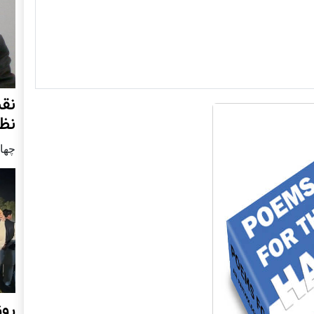
نق
نظ
چهار شنب
روز