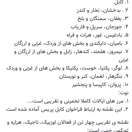
۱. کابل
۲ . بدخشان، تخار و کندز
۳. بغلان، سمنگان و بلخ
۴. جوزجان، سرپل و فاریاب
۵. بادغیس، غور، هرات و فراه
۶. بامیان، دایکندی و بخش های از وردک، غزنی و ارزگان
۷. نیمروز، هلمند، کندهار، زابل و بخش های از ارزگان و
غزنی
۸. لوگر، پکتیا، خوست، پکتیکا و بخش های از غزنی و وردک
۹. ننگرهار، لغمان، کنر و نورستان
۱۰. پروان، کاپیسا و پنجشیر
نوت:
۱. مرز های ایالات کاملا تخمینی و تقریبی است...
۲. این نقشه به ارتباط فراخوان کابل پریس آماده شده است
نقشه ی تقریبی چهار تن از فعالان اوزبیک، تاجیک، هزاره و
تورکمن چنین است: