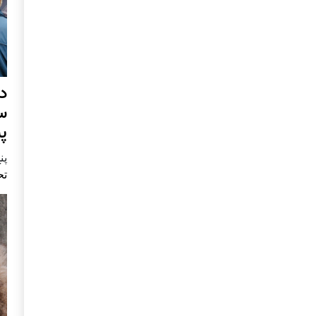
د
س
پ
پنج 
تح