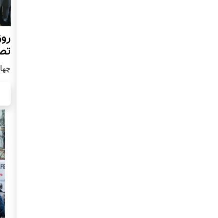
روز
تص
چهار شن