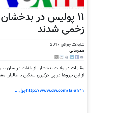
۱۱ پولیس در بدخشا
زخمی شدند
شنبه22 جولای 2017
همرسانی
مقامات در ولایت بدخشان از تلفات در میان نیر
از این نیروها در پی درگیری سنگین با طالبان مف
http://www.dw.com/fa-af/۱۱-پول...