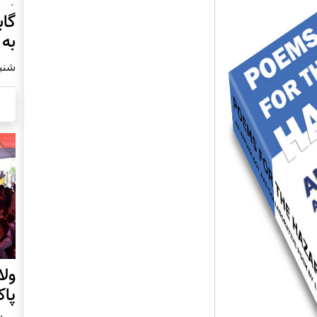
گاب
به 
شنبه22 جولای
ول
پا