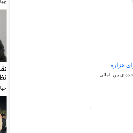
چهار شنب
ای هزاره
نق
شاعر شناخته شده ی بین المللی
نظ
چهار شنب