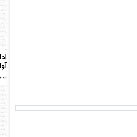
ادا
آوا
شنبه22 جولای