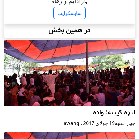
پارادایم و رفاه
سابسکرایب
در همین بخش
لنډه کیسه: واده
چهار شنبه19 جولای 2017
,
lawang