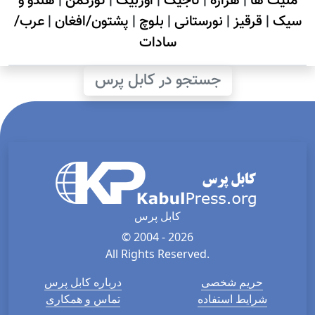
ملیت ها
|
هزاره
|
تاجیک
|
اوزبیک
|
تورکمن
|
هندو و
سیک
|
قرقیز
|
نورستانی
|
بلوچ
|
پشتون/افغان
|
عرب/
سادات
جستجو در کابل پرس
کابل پرس
© 2004 - 2026
All Rights Reserved.
حریم شخصی
درباره کابل پرس
شرایط استفاده
تماس و همکاری