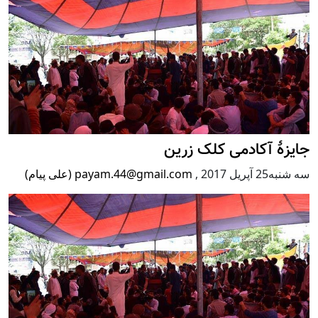
جایزۀ آکادمی کلک زرین
سه شنبه25 آپریل 2017
,
payam.44@gmail.com (علی پیام)