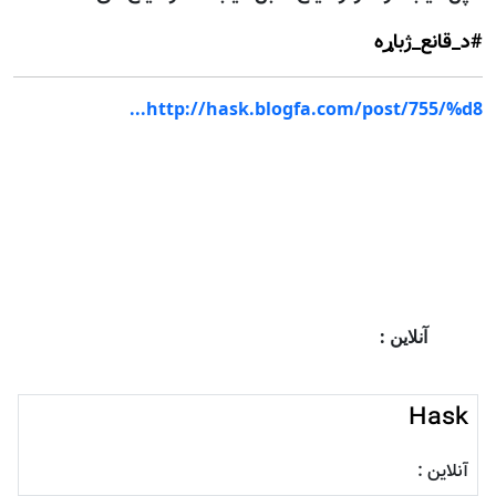
‫#‏
د_قانع_ژباړه‬
http://hask.blogfa.com/post/755/%d8...
آنلاین :
Hask
آنلاین :