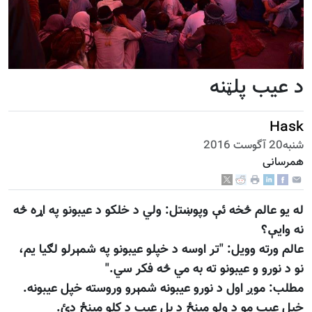
د عيب پلټنه
Hask
شنبه20 آگوست 2016
همرسانی
له یو عالم څخه ئې وپوښتل: ولي د خلکو د عیبونو په اړه څه
نه وایې؟
عالم ورته وویل: "تر اوسه د خپلو عیبونو په شمېرلو لګیا یم،
نو د نورو و عیبونو ته به مي څه فکر سي."
مطلب: موږ اول د نورو عیبونه شمېرو وروسته خپل عیبونه.
خپل عیب مو د ولو مینځ د بل عیب د کلو مینځ دئ.