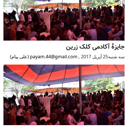
جایزۀ آکادمی کلک زرین
سه شنبه25 آپریل 2017
,
payam.44@gmail.com (علی پیام)