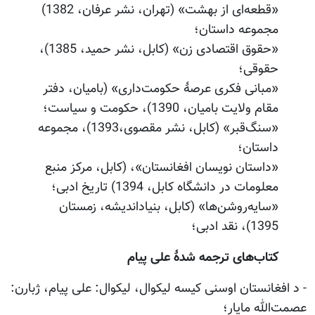
«قطعه‌ای از بهشت» (تهران، نشر عرفان، 1382)
مجموعه داستان؛
«حقوق اقتصادی زن» (کابل، نشر حمید، 1385)،
حقوقی؛
«مبانی فکری عرصۀ حکومت‌داری» (بامیان، دفتر
مقام ولایت بامیان، 1390)، حکومت و سیاست؛
«سنگ‌قبر» (کابل، نشر مقصوی،1393)، مجموعه
داستان؛
«داستان نویسان افغانستان»، (کابل، مرکز منبع
معلومات در دانشگاه کابل، 1394) تاریخ ادبی؛
«سایه‌روشن‌ها» (کابل، بنیاداندیشه، زمستان
1395)، نقد ادبی؛
کتاب‌های ترجمه شدۀ علی پیام
- د افغانستان اوسنی کیسه لیکوال، لیکوال: علی پیام، ژبارن:
عصمت‌الله مایار؛