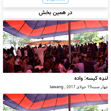
در همین بخش
لنډه کیسه: واده
چهار شنبه19 جولای 2017
,
lawang