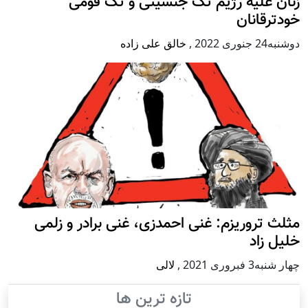
زنان علیه رژيم تک جنسیتی و تک قومی
خودترقانان
دوشنبه24 جنوری 2022
,
خالق علی زاده
مثلث تروریزم: غنی احمدزی، غنی برادر و زلمی
خلیل زاد
چهار شنبه3 فبروری 2021
,
لالی
تازه ترین ها