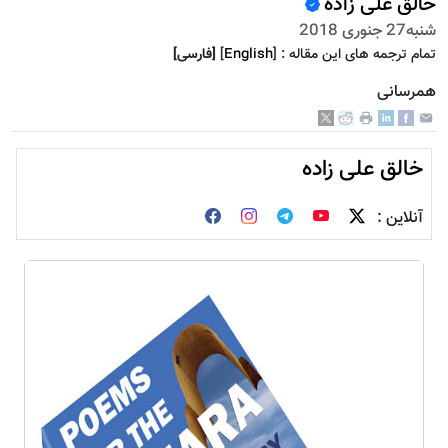
خالق علی زاده
شنبه27 جنوری 2018
تمام ترجمه هاى اين مقاله :
]
English
[
[فارسى]
همرسانی
خالق علی زاده
آنلاین :