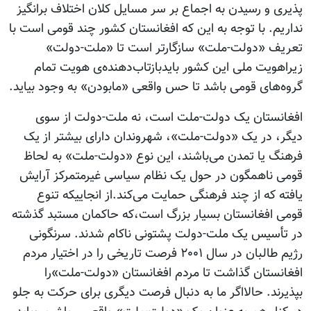
پذیری و رسیدن به اجماع بر سر مسایل کلان اختلاف برانگیز
نداریم. با توجه به این که افغانستان کشور چند قومی‌ است با
تعریف «دولت-ملت» سازگارتر است تا «ملت-دولت»
زیراهویت ملی این کشور بایدبازتاب‌دهنده‌ی هویت تمام
گروه‌های قومی باشد تا حس واقعی «مابودن» به وجود بیاید.
افغانستان یک دولت-ملت است، نه ملت-دولت از سوی
دیگر، در یک «دولت-ملت»، شهروندان دارای بیشتر از یک
فرهنگ یا تمدن می‌باشند، این نوع «دولت-ملت» به لحاظ
قومی ناهمگون در حول یک نظام سیاسی غیرمتمرکز آرایش
یافته که از چند فرهنگی حمایت می‌کند.از انجاییکه تنوع
قومی افغانستان بسیار بزرگ است،که حاکمان مستبد گذشته
در تأسیس یک ملت-دولت پشتونی ناکام شدند. سرنگونی
رژیم طالبان در سال ۲۰۰۱ فرصت تاریخی را در اختیار مردم
افغانستان گذاشت تا مردم افغانستان «دولت-ملت»را
بپذیرند. حالااگر ما به دنبال فرصت دیگری برای حرکت به جلو