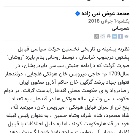
محمد عوض نبی زاده
يكشنبه1 جولای 2018
همرسانی
نظربه پیشینه ی تاریخی نخستین حرکت سیاسی قبایل
پشتون درجنوب خراسان ، توسط روحانی بنام بایزد "روشان"
صورت گرفت که درادامه جنبش سیاسی بایزدروشان، در
سال1709 م- حاجی میرویس خان هوتکی غلجایی، درقندهار
فتوای جهاد برضد گرگین خان حاکم آذری صفوی ایران
راصادرواداره ی حکومت محلی قندهاررابدست ګرفت. در دوام
حکومت سی وشش ساله هوتکی ها در قندهار ، به تعداد
پنج تن از سران قبایل هوتکی - میرویس خان، میرعبدالله،
شاه محمود، شاه اشرف وشاه حسین ، به عنوان رئیس قبیله
خود در قندهارحکومت کردند، اما به دلیل اختلافات با قبایل
(غلزایی ودرانی) ، نتوانست ساحه نفوذ خودرا گسترش دهد