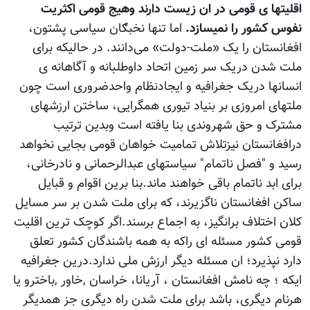
اقلیتها ی قومی در ان زیست دارند وهیج قومی اکثریت
نفوس کشور را نمیسازد.
اما تنها نخبګان سیاسی پشتون،
افغانستان را یک «ملت-دولت» می‌دانند. در حالیکه برای
ملت شدن دریک سر زمین اتحاد داوطلبانه و آگاهانه ی
انسانها دریک جغرافیه و ایجادنظام واحدضروری است چون
ملتهای امروزی بر بنیاد تیوری همگرایی، ساختن ارزشهای
مشترک و حق شهروندی بنا یافته است وبدین ترتیب
درافغانستان نیزتلاش تمامیت خواهان قومی بجایی نخواهد
رسید و "فصل ناتمام" سیاستهای عبدالرحمانی و نادرخانی،
برای ابد ناتمام باقی خواهند ماند.بنا برین اقوام و قبایل
ساکن افغانستان ناگزیرند، که برای ملت شدن بر سر مسایل
کلان اختلاف برانگیز، به اجماع برسند.اگر کوچک ترین اقلیت
قومی کشور مسئله ای راکه به همه باشندگان کشور تعلق
دارد نپذیرد؛ ان مسئله دیگر ارزش ملی ندارد.درین جغرافیه
ایکه ؛ چه نامش افغانستان ، آریانا، خراسان ,خاور ,باخترو یا
هرنام دیگری، باشد برای ملت شدن راه دیگری جز همدیگر