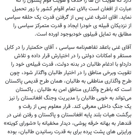
دارد که هویت آن ها را حذف و هویت قوم پشتون را که
عبارت از افغان است بالای تمام اقوام کشور با زور تحمیل
نماید. اقای اشرف غنی پس از ګرفتن قدرت یک حلقه سیاسی
از نزدیکان قبیله ی خودرا ایجاد و قدرت متمرکز سیاسی را
مطابق به تمایل قبیلوی خودبوجود اورده است.
آقای غنی باعقد تفاهم‌‌نامه سیاسی ، آقای حکمتیار را در کابل
مستقر و امکانات دولتی را در اختیارش قرار داده و تلاش
دارداو با ادغام طالبان در بدنه دولت، قدرت قبیله‌‌ی خود را
تقویت وبرخی مناطق را در اختیار طالبان واګذار شود، چون
طرح واگذاری مناطقی به طالبان، همان طرح قدیمی پاکستان
است که باطرح واگذاری مناطق امن به طالبان , پاکستان
می‌تواند به خوبی طالبان را مدیریت وجنگ افغانستان را نیز
یک جنگِ داخلی معرفی ‌کند. قرار معلوم پس از رفت و
برگشت هیات بلند پایه افغانستان و پاکستان و رفتن غنی در
قندهار به بهانه خرقه پوشی، دیدار مخفیانه با «شورای کویته»
ورایزنی های پشت پرده برای به قدرت رسانیدن طالبان، بوده