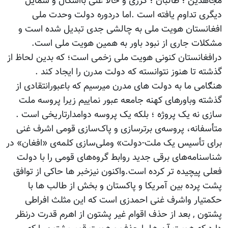
مجاهدین ؛ طالبان ؛ کرزی و حالا غنی بااشکال و شمایل
دیگری تداوم یافته است .اما دردوره دولت وحدت ملی
افغانستان هویت ملی به چالشی جدی تبدیل شده است و
مشکلات جاری از نبود باور به همین هویت ملی است.
درافغانستان کنونی هویت ملی زخمی است؛ که بدین لحاظ از
گذشته تا هنوز نتوانسته که دولت مدرن را ایجاد کند .
هنګامی ما به دولت های مدرن میرسیم که باعبورانتقادی از
گذشته وباورهای کهنه جامعه عبور نماییم زیرا پروسه ملت
سازی نه یک پروژه ؛ بلکه یک پروسه دوامدارتاریخی است .
متأسفانه، پروسه‌ی برتر‌سازی و پاک‌سازی قومی اشرف غنی
برای تأسیس یک ملت-دولت» وملی‌سازی کلمه‌ی «افغان» در
شناسنامه‌های برقی جدید روابط گروه‌های قومی را با دولت
فعلی پیچیده تر کرده است.واکنون نیزخبر ها حاکی از توافق
پشت پرده بین آمریکا و پاکستان و بخش از طالب ها با
حکمتیار واشرف غنی احمدزی است که این مثلث افراطی
پشتون , بعد از حذف اقوام غیر پشتون از اهرم قدرت درنظر