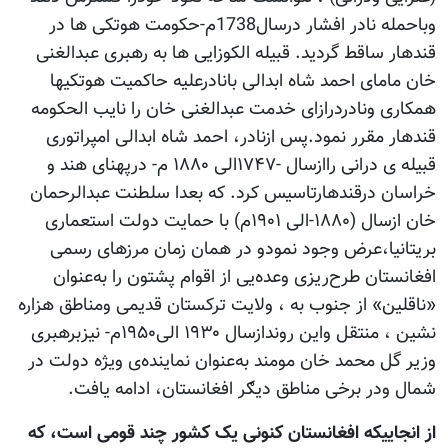
وباحمله نادر افشار درسال1738م-حکومت هوتکی ها در
قندهار ساقط گردید. قبیله الکوزایی ها به رهبری عبدالغنی
خان مامای احمد شاه ابدالی بانادرعلیه حاکمیت هوتکیها
همکاری ونادردرازای خدمت عبدالغنی خان را نایب الحکومه
قندهار مقرر نمود.پس ازنادر، احمد شاه ابدالی امپراتوری
قبیله ی درانی راازسال -۱۷۴۷الی ۱۸۸۰ م- درپهنای هند و
خراسان درقندهارتاسیس کرد. که بعدا سلطنت عبدالرحمان
خان ازسال (۱۸۸۰-الی ۱۹۰۱م) با حمایت دولت استعماری
بریتانیا،عرض وجود نمودو در همان زمان مرزهای رسمی
افغانستان طرح‌ریزی وعده‌یی از اقوام پشتون را به‌عنوان
«ناقلین» از جنوب به‌ ، ولایت ترکستان قدیمی ومناطق هزاره
نشین ، منتقل واین روندازسال ۱۹۳۰ الی۱۹۵۰م- نیزبرهبری
وزیر گل محمد خان مومند به‌عنوان نماینده‌ی ویژه دولت در
شمال ودر برخی مناطق دیګر افغانستان، ادامه یافت.
از انجاییکه افغانستان کنونی یک کشور چند قومی است، که