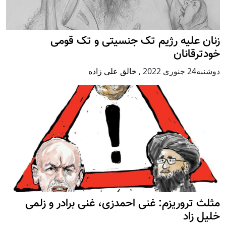
زنان علیه رژيم تک جنسیتی و تک قومی
خودترقانان
دوشنبه24 جنوری 2022
,
خالق علی زاده
مثلث تروریزم: غنی احمدزی، غنی برادر و زلمی
خلیل زاد