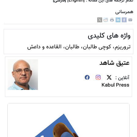
تمام ترجمه هاى اين مقاله :
]
English
[
[فارسى]
همرسانی
واژه های کلیدی
تروريزم، کوچی طالبان، طالبان، القاعده و داعش
عتیق شاهد
آنلاین :
Kabul Press