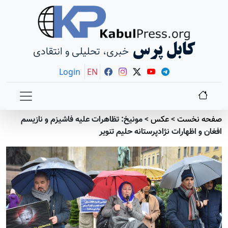
کابل پرس
خبری، تحلیلی و انتقادی
Login
EN
صفحه نخست
>
عکس
>
مونیخ: تظاهرات علیه فاشیزم و نازیسم
افغان و اظهارات نژادپرستانه حلیم تنویر