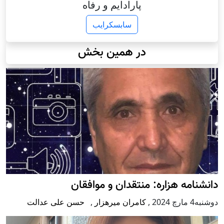
پارادایم و رفاه
سابسکرایب
در همین بخش
دانشنامه هزاره: منتقدان و موافقان
دوشنبه4 مارچ 2024
,
کامران میرهزار
,
حسن علی عدالت