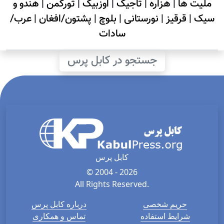
ملیت ها
|
هزاره
|
تاجیک
|
اوزبیک
|
تورکمن
|
هندو و
سیک
|
قرقیز
|
نورستانی
|
بلوچ
|
پشتون/افغان
|
عرب/
سادات
جستجو در کابل پرس
کابل پرس
© 2004 - 2026
All Rights Reserved.
حریم شخصی
درباره کابل پرس
شرایط استفاده
تماس و همکاری