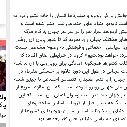
اه دنیا را با چالش بزرگی روبرو و میلیاردها انسان را خانه نشین کرد که
باعث نابودی بنیاد های اجتماعی نسل بشر شده است و
ا مبتلا و بیش ازدوصد هزار نفر را در سراسر جهان به کام مرگ
های مختلف جهان وارد نموده که تا هنوز پایان آن روشن
ر عرصه های اقنصادی، سیاسی، اجتماعی و فرهنگی به وضوح مشخص نیست
ه خواهد بود.شیوع کرونا در شرایطی اتفاق افتاده که
ب کشورها هیچگونه آمادگی برای رویارویی با آن نداشته
نات درمانی در طول این دوره علاوه بر خستگی مفرط، در
لا بوده اند،شیوع ویروس کویدو۱۹مردم جهان را با عدم اطمینان اقتصادی-اجتماعی با چیزی شبیه
 ملی جهانی روبرو نموده است ، که این سقوط سریع از
 در طول 150 سال گذشته ، در جهان شدیدتر است وسوال اصلی این است: که این
ول
ت. گرچه دنیای قبل از کرونا بر اساس شاخص‌های
پا
نیای پساکرونا بر اساس میزان بهره‌برداری کشورها از
چهار شنب
تصادی و سیاسی دنیا در حال تغییرخواهد بود.