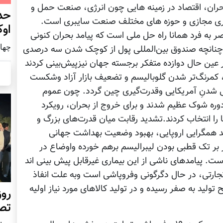
بحران، اقتصاد در زمینه هایی چون انرژی، صنعت حمل و
حد
اوری مجازی و حوزه های مختلف صنعت سایبری است.
اوک
ر به فرد همانا راه حل ملی است که پیامد بحران کنونی
چهار شنب
انچه صندوق بین‌المللی پول از کوچک شدن سه درصدی
 ییشبینی میکند .در عین حال دوازده متفکر برجسته جهان نیزپیش‌بینی کردند
، کمرنگ‌تر شدن گلوبالیسم و تضعیف بازار آزاد وشکست
نی شدنِ آمریکایی وقدرت‌گیری چین گردد. چون عموم
ک دوره شوک عظیم شدند و برای خروج از بحران، رویکرد
 را انتخاب كردند.تشدید رقابت میان قدرت‌های بزرگ و
د همگرایی اروپایی، بهبود وضعیت بهداشت جهانی
 بر تک قطبی بودن لیبرالیسم برهم خورده واوضاع در
ست. پیامدهای ناشی از این بیماری غیرقابل پیش بینی اند
تجارتی، در حال دگرگونی وفروپاشی است وبه علت انفاذ
لید به صفر رسیده و در تولید کالاهای مورد نیاز اولیه
روز
تص