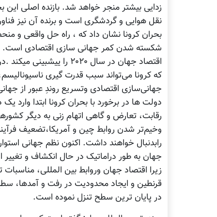
زدایی بیشتر منجر خواهد شد. بازنده اصلی این 
نقل هوایی و گردشگری است و برنده آن نيز فن
بحران کرونا نشان داد که ، راه حل واقعی و منحص
شکسته شدن کمر جهانی سازی اقتصادی است. چن
اقتصاد جهان در سال ۲۰۲۰ را
که کرونا⁩ می‌تواند سبب قدرت گیری ناسیونالیسم
جهانی‌سازی اقتصادی وتسریع روندِ عبور از جها
دولت ها در برخورد با بحران کرونا ابتدا وارد ی
رقابت، تعارض و گاهی اتهام زنی به دیگر کشورها
وخیم‌تر شدن روابط چین و آمریکا،تضعیف فرآین
رابدنبال خواهند داشت. اکنون نظم جهانی استوار
جهان به طور دراماتیک در حال انکشاف و تغییر ا
زیرا اقتصاد جهان وروابط بین المللی، مناسبات 
قرنطین و ایجاد محدودیت در رفت و آمدها، سطح تو
در پایان ترین سطح تنزل نموده است.