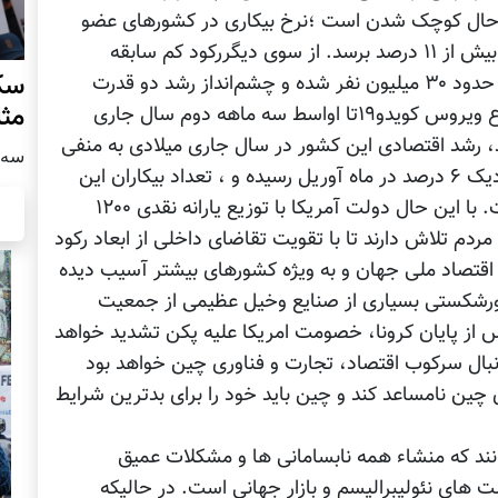
ا نرخ سه ماهه ۷.۵ درصدی در حال کوچک شدن است ؛نرخ بیکاری در کشورهای عضو
اتحادیه اروپا پس از پایان فصل بهار می تواند به بیش از ۱۱ درصد برسد. از سوی دیگررکود کم سابقه
سکو
اقتصادی در چین و آمریکا تاکنون موجب بیکاری حدود ۳۰ میلیون نفر شده و چشم‌انداز رشد دو قدرت
مث
نخست اقتصاد جهان را تیره کرده است. اگر شیوع ویروس کویدو۱۹تا اواسط سه ماهه دوم سال جاری
شد، رشد اقتصادی این کشور در سال جاری میلادی به منفی
سه شنبه
۲.۴ درصد می‌رسد؛ نرخ بیکاری در چین نیز به نزدیک ۶ درصد در ماه آوریل رسیده و ، تعداد بیکاران این
کشور به حدود ۲۷ میلیون نفر افزایش یافته است. با این حال دولت آمریکا با توزیع یارانه نقدی ۱۲۰۰
ردم تلاش دارند تا با تقویت تقاضای داخلی از ابعاد رکود
 اقتصاد ملی جهان و به ویژه کشورهای بیشتر آسیب دیده
، ورشکستی بسیاری از صنایع وخیل عظیمی از جمعیت
س از پایان کرونا، خصومت امریکا علیه پکن تشدید خواهد
بال سرکوب اقتصاد، تجارت و فناوری چین خواهد بود
ی چین نامساعد کند و چین باید خود را برای بدترین شرایط
و۱۹مردم جهان باید بدانند که منشاء همه نابسامانی ها و مشکلات عمیق
 های نئولیبرالیسم و بازار جهانی است. در حالیکه