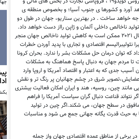
صندوق بین‌المللی پول: گفته است که بیماری ویروس کویدو۱۹ ، فروپاشی تجارت در بخش های مالی و
چهار شن
واهد آورد و کشورها ی جنوب آسیا؛ و بخصوص منطقه ی
اجه خواهد ساخت . در بهترین سناریو، جهان در طول دو
ل مجموع تولید ناخالص داخلی آلمان و ژاپن رااز دست خواهد داد.
در صورت ورود موج دوم شیوع این بیماری در سال ۲۰۲۱ ممکن است به کاهش تولید ناخالص جهان منجر
یرا نئولیبرالیسم اقتصادی و تجاری با پدید آوردن خطرات
د كه توان درمان حل مشکلات بشر را ندارد. بحران کرونا
 تا مردم جهان به دنبال پاسخ هماهنگ به مشکلات
ن آسیب جدی که به اعتبار و اقتصاد آمریکا و اروپا وارد
پيش
به اعضایش،تصویر شرق در چشم جهانیان پر رنگ تر و نقش
اد
 مانند چین، روسیه، هند و ایران امکان فعالیت بیشتری
يكشنبه7 دس
اگر نتواند قناعت دنبال گران سیاست آمریکا را فراهم
مافوق در سطح جهان، می شکند.اگر چین در تولید
کا به حیث قدرت یگانه جهانی جمع می شود و مناسبات
در برخی از مناطق عمده اقتصادی جهان واز جمله