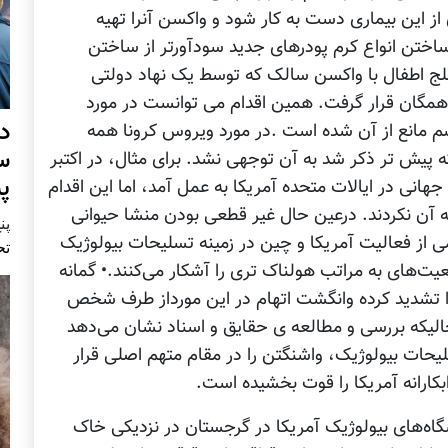
ز این بیماری دست به کار شود و واکسن آنرا تهیه
اختن انواع کرم پودرهای جدید سودآورتر از ساختن
فلج اطفال با واکسن سالک که توسط یک نهاد دولتی
مگان قرار گرفت. همین اقدام می توانست در مورد
د
یسم مانع از آن شده است .در مورد ویروس کرونا همه
س
ه پیش تر ذکر شد به آن توجهی نشد. برای مثال، در اکتبر
پ
یر جهانی در ایالات متحده آمریکا به عمل آمد، اما این اقدام
ه آن نکردند. درعین حال غیر قطعی بودن منشا حیوانی
پنج 
از فعالیت آمریکا و چین در زمینه تسلیحات بیولوژیک
تح
عیت‌های به مراتب هولناک تری را آشکار می‌کنند.• گمانه
‌ها در مورد بیولوژیک بودن ویروس کویدو۱۹ را تشدید کرده وانگشت اتهام در این مورداز طرف شخص
حالیکه بررسی و مطالعه ی حقایق و اسناد نشان می‌دهد
لیحات بیولوژیک، واشنگتن را در مقام متهم اصلی قرار
کارانه آمریکا را قوت بخشیده است.
گاه‌های بیولوژیک آمریکا در گرجستان در نزدیکی خاک