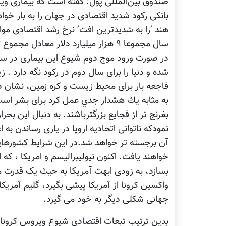
بانکی رکود شدید اقتصادی در جهان را به بار خ
هند ’را به شدیدترین افت’ نرخ رشد اقتصادی مو
سال مجموعا ۹ هزار میلیارد دلار معاد
شده و دنیا را برای سال دوم در رکود نگه دارد . ز
فاجعه بار برای محیط زیست و کره زمین، نشان دا
به مثابه يك هشدار جدي عمل کرد برای بشر است
بغرنج تر از فجایع بزرگترباشند. به دنبال این بحرا
نمودکه ناتوانی اتحادیه اروپا در یاری رساندن 
آن برجسته تر خواهد شد.در این شرایط کشورهایی
خواهند یافت. اکنون نیولیبرالیسم و امریکا ، که 
بسازد، به زودی ابهت آمریکا به حیث یک قدرت 
واکسین کرونا از آمریکا پیشی بگیرد، گلیم آمری
جهانی شکلی دیگر به خود می گیرد.
بدین ترتیب تبعات اقتصادی شیوع ویروس کرونا 