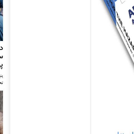
د
س
پ
پنج 
تح