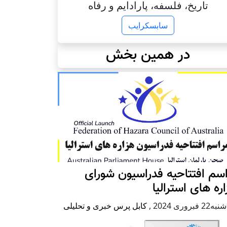
تاریخ، فلسفه، پارادایم و رفاه
سابسکرایب
در همین بخش
سم افتتاحیه فدراسیون شورای
ره های استرالیا
2 فبروری 2024
,
کابل پرس خبری و تحلیلی