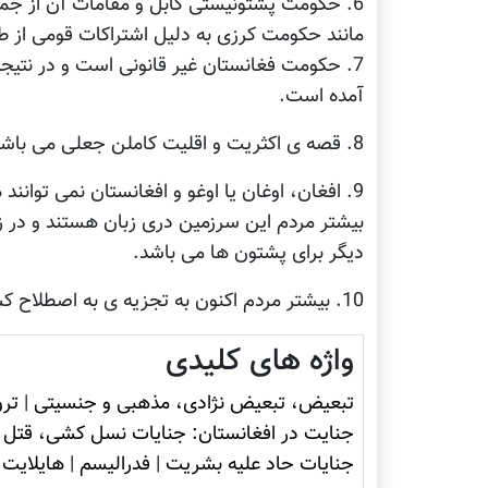
6. حکومت پشتونیستی کابل و مقامات آن از جم
مانند حکومت کرزی به دلیل اشتراکات قومی از ط
7. حکومت فغانستان غیر قانونی است و در نتیجه 
آمده است.
8. قصه ی اکثریت و اقلیت کاملن جعلی می باشد و هیچ آمار و سرشماری دقیقی وجود ندارد.
9. افغان، اوغان یا اوغو و افغانستان نمی توانن
بیشتر مردم این سرزمین دری زبان هستند و در ز
دیگر برای پشتون ها می باشد.
10. بیشتر مردم اکنون به تجزیه ی به اصطلاح کشور فغانستان و یا سیستم فدرال می اندیشند.
واژه های کلیدی
تبعیض، تبعیض نژادی، مذهبی و جنسیتی
|
ترو
جنایت در افغانستان: جنایات نسل کشی، قتل ع
جنایات حاد علیه بشریت
|
فدرالیسم
|
هایلایت
|