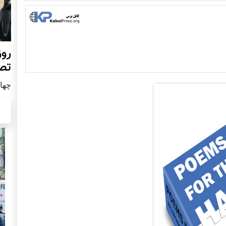
روز
تص
چهار شن