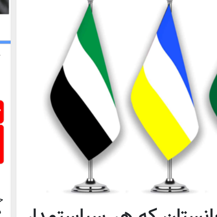
ح
انستان که هر سیاستمدار
د