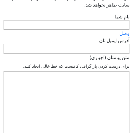
سايت ظاهر نخواهد شد.
نام شما
وصل
آدرس ايميل تان
متن پيامتان (اجباری)
براى درست كردن پاراگراف، كافيست كه خط خالى ايجاد كنيد.