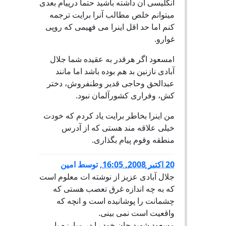
انگلیسی آن داشته باشید حتما درپیام بعدی
میتوانم خلص مطالب آنرا برایت ترجمه
کنم اما حد اقل اینرا می فهیمی که روپی
غوارو.
lمسعود اگر هرقدر به عقیده شما جلال
آبادی نازنین بد هم بوده باشد اما مانند
عبدالحق وحاجی قدیر وطنفروش، دختر
کش، وفراری کشورآلمان نبود.
من اینرا بخاطر برایت یاد کردم که خودت
خیلی علاقه مند هستی که از آدرس
منطقه وقوم پیام بگذاری.
20 اكتبر 2008, 16:05
,
توسط
امین
جلال آبادی عزیز از نوشته ات معلوم است
که به چه اندازه غرق تعصب هستی که
چشمانت را پوشانیده است و انچه که
واقعیت است نمی بینی.
مسعود شهید جان خود را در مبارزه با