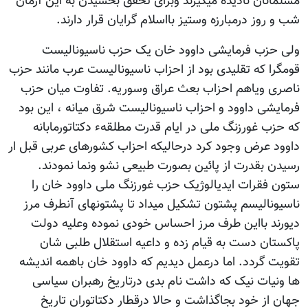
مسلمانان نادیده میگیرند وبرای تحقق بخشیدن به این آرمان
شب و روز درمبارزه وستیز بااسلام گرایان قرار دارند.
ولی حزب فرمایشی داوود خان یک حزب ناسیونالیست
قومگرا که تقلیدی بود از احزاب ناسیونالیست عرب مانند حزب
ناصری ویاهم احزاب بعث عراق وسوریه. تفاوت میان حزب
فرمایشی داوود و احزاب ناسیونالیست شرق میانه ، این بود
که حزب غورزنگ ملی در ایام قدرت مطلقهء دکتاتورمابانه
داوود عرض وجود کرد درحالیکه احزاب کشورهای عربی قبل ار
رسیدن بقدرت از پائین بصورت طبیعی نشو ونما نمودند.
ستون فقرات ایدیالوژیک حزب غورزنگ ملی داوود خان را
ناسیونالیسم پشتون تشکیل میداد تا پشتونهای آنطرف مرز
دیورند بااین طرف مرز احساس خودی نموده وعلیه دولت
پاکستان دست به قیام زده و داعیه استقلال طلبی شان
تقویت گردد. اما درعمل دیدیم که داوود خان باهمه اندیشه
ها ونیات نیک که داشت نام بدی درتاریخ رهبران سیاسی
جهان از خود بجاگذاشت و حالا درقطار دکتاتوران تاریخ