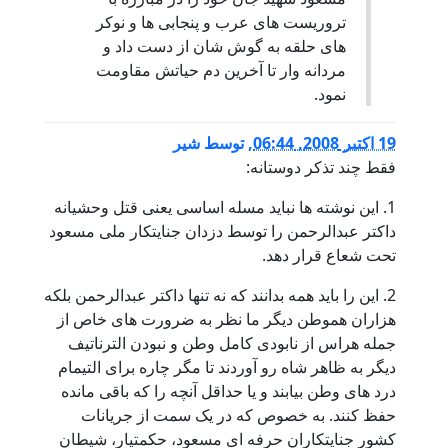
تروریست های عرب و پنجابی ها و نوکر
های حلقه به گوش شان از دست داد و
مردانه وار تا آخرین دم حیاتش مقاومت
نمود.
19 اكتبر 2008, 06:44
,
توسط
شیر
فقط چند تذکر دوستانه:
1. این نوشته ها نباید مسله اساسی یعنی قتل وحشیانه
داکتر عبدالرحمن را توسط دزدان جنایتکار ملی مسعود
تحت شعاع قرار دهد.
2. این را باید همه بدانند که نه تنها داکتر عبدالرحمن بلکه
هزاران هموطن دیگر ما نظر به ضرورت های خاص از
جمله هراس از نابودی کامل وطن و نبودن الترناتیف
دیگر به ظاهر شاه رو آوردند تا مگر چاره برای التیمام
درد های وطن بیابند و یا حداقل آنچه را که باقی مانده
حفظ کنند. به خصوص که در یک سمت از جریانات
کشور جنایتکاران حرفه ای مسعود، حکمتیار، شیطان