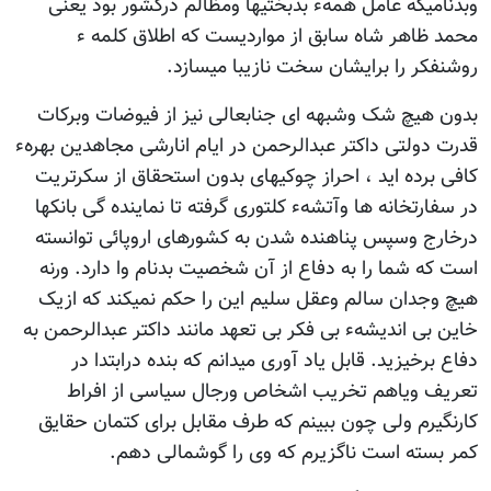
وبدنامیکه عامل همهء بدبختیها ومظالم درکشور بود یعنی
محمد ظاهر شاه سابق از مواردیست که اطلاق کلمه ء
روشنفکر را برایشان سخت نازیبا میسازد.
بدون هیچ شک وشبهه ای جنابعالی نیز از فیوضات وبرکات
قدرت دولتی داکتر عبدالرحمن در ایام انارشی مجاهدین بهرهء
کافی برده اید ، احراز چوکیهای بدون استحقاق از سکرتریت
در سفارتخانه ها وآتشهء کلتوری گرفته تا نماینده گی بانکها
درخارج وسپس پناهنده شدن به کشورهای اروپائی توانسته
است که شما را به دفاع از آن شخصیت بدنام وا دارد. ورنه
هیچ وجدان سالم وعقل سلیم این را حکم نمیکند که ازیک
خاین بی اندیشهء بی فکر بی تعهد مانند داکتر عبدالرحمن به
دفاع برخیزید. قابل یاد آوری میدانم که بنده درابتدا در
تعریف ویاهم تخریب اشخاص ورجال سیاسی از افراط
کارنگیرم ولی چون ببینم که طرف مقابل برای کتمان حقایق
کمر بسته است ناگزیرم که وی را گوشمالی دهم.