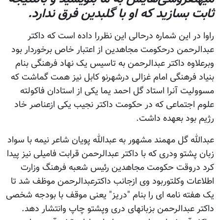
ثابت‌ بسازید كه‌ او با گلبدین‌ فرق‌ ندارد.
راوا در این شماره درحالی این نظررا داده است که داکتر
عبدالرحمن درحکومت مجاهدین از اعتبار خاص برخوردار بود
وبرعلاوه داکتر عبدالرحمن به تاسیس یک نهاد فرهنگی بنام
بنیاد فرهنگی امام غزالی درشهرنو کابل نیز همت گماشت که
مسوولیت آنرا استاد گل احمد یما یکی از استادان فاکولته
علوم اجتماعی که در حکومت داکتر نجیب یکی ازعناصر خاد
رژیم بود بعهده داشت.
عبدالله گل مهمند مشهور به عبدالله پویان شاعر نیمه با سواد
زبان پشتو ودری که با داکتر عبدالرحمن قرابت فامیلی نیز پیدا
کرد دروقت حکومت مجاهدین رئیس شعبه فرهنگ وزارت
اطلاعات وکلتوربود وی ازجانب داکترعبدالرحمن موظف شد تا
یک هفته نامه ای را بنام "دریز" یعنی موقف با بودجه شخصی
داکتر عبدالرحمن بزبانهای دری وپشتو چاپ وانتشار دهد.