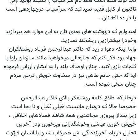
کجا تولد شده است فقط نام سرآسیاب را شنیده بودید ولی
تاکنون از کابل قدیم نمیدانید که سرآسیاب درچهاردهی است
یا در ده افغانان..
امیدوارم که درنوشته های بعدی تان به این موارد هم بپردازید
وخودرا بیشترازین ریشخند نسازید.
واما اینکه دعوا دارید که داکتر عبدالرجمن فریاد روشنفکران
جهاد بود فکر کنم که جنابعالی میخواهید مانند سازمان راوا با
کلمات بازی کنید. چنان اوصاف بلند را به ایشان ارزانی فرموده
اید که حتی حاتم طاهی نیز در سخاوت خویش درحق مردم
چنان سخی نبوده است.
درحالیکه اطلاق کلمه روشنفکر بالای داکتر عبدالرحمن
خصوصا حالا که درمیان مانیست خیلی ثقیل و نا بجا است
زیرا بعداز پیروزی مجاهدین همه شاهد فسادهای اخلاقی ،
خویش خوری عیاشی وخوشگذرانی وپرخوری ودر آخرین
تحلیل درایام آخرزنده گی اش همرکاب شدن با انسان فرتوت