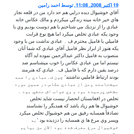
19 اكتبر 2008, 11:08
,
توسط
احمد رامين
آقاي خوشيوال ديده درايي هم حد دارد من در قلعه نجار
هاي خير خانه مينه زندگي ميكردم و مالك عكاس خانه
عبادي را از نزديك مي شناختم با هم دوست بوديم وي با
وجود يكه عبادي تخلص ميكرد اما هيچ نوع قرابت
فاميلي با فاميل محترم ف ۔ عبادي نداشت من با وجود
يكه هنوز از ابراز نظر فاميل آقاي عبادي كه شما آنان
منصوب به فاميل داكتر عبدالرحمن نموده ايد آگاه
نيستم اما من عبادي عكاس را خوب ميشناسم صد
درصد يقين دارم كه با فاميل ف۔ عبادي كه هنرمند
بودند ارتباط فامليي نداشتند٬ چون ف۔عبادي را همه
ميشناسند ومن از عبادي عكاس در همين مورد
مشخص پرسيده بود و وي جواب اش منفي بود ۔
تخلص در افغانستان انحصار نيست شايد تخلص
خوشيوال ها هم زياد باشد كه همديگر را نشناسند
تصادفاً همسايه رفيق من هم خوشيوال تخلص ميكرد
وپسر وي مرغ ها ي همسايه را دزديده بود ٬به
خوشيوال مرغ معرف شده بود الان من بيايم