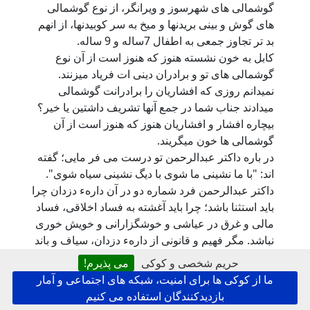
گوشمالی های شهرسوز و ویرانگر، از نوع گوشمالی
های گوش و بینی بریدنها و میخ به سر کوبیدنها، از انهم
بد تر تجاوز جمعی به اطفال 7ساله و 9 ساله.
کابل به خون نشسته هنوز که هنوز است از آن نوع
گوشمالی های تو و برادران دینی ات فریاد میزنند.
نمیدانم روزی که افشاریان را برادرانت گوشمالی
میدادند جناب شما در جمع آنها تشریف داشتین یا خیر؟
بیچاره افشار و افشاریان هنوز که هنوز است از آن
گوشمالی ها خون میگریند.
در باره داکتر عبدالرحمن تو درست می فر مایی؛ گفته
اند: "با ما نشینی ما شوی با دیگ نشینی سیاه شوی".
داکتر عبدالرحمن فرد شماره دو در آن دارهء دزدان چرا
باید استثنا باشد؛ چرا باید آغشته به فساد اخلاقی، فساد
مالی و غرق در عیاشی و خوشگزارانی و خویش خوری
نباشد. مگر فهیم و قانونی از دارهء دزدان، سیاف و باند
چرسی هایش، مزاریها و خلیلی هابا دیوانه ها و
حریم شخصی و کوکی
می پذیرم!
جندیهایشان، حکمتیار با زرداد ها و سگهای دیوانه اش
ما از کوکی ها برای امنیت، شبکه های اجتماعی و آمار
(ازجمله برادران) کمتر از داکتر خزیده در آن جمع، به
بازدیدکنندگان استفاده می کنیم
فساد اخلاقی، دزدی، تجاوز به عفت و ناموس، اختلاص