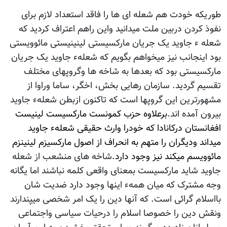
طوریکه خودت هم شعله ای ها را فاقد استعداد لازم برای
نفوذ کردن دربین ملت میدانید واین راهم اعتراف کردید که
شعله ء جاوید یک جریان مارکسیستی لینینیستی مائوویستی
بود اینجانب نیز میخواهم بگویم که شعلهء جاوید یک جریان
مارکسیستی بود که بعدها به شاخه ها وگروپهای مختلف
تقسیم گردید. سازمان رهایی بخش، اخگر، ساما وراوا از
مشهورترین این گروپها است که تاکنون ازبطن شعلهء جاوید
بیرون آمده اند.
برعلاوه حزب کمونست مارکسیست لینیست
افغانستان درکانادا که خودرا وارث حقیقی شعلهء جاوید
میداند ودیگران را متهم به انحراف از اصول مارکسیزم لینینزم
مائوویسم میکند نیز وجود دارد.
شاخه های منشعب از شعله
جاوید شاید مارکسیست بمعنای واقعی کلمه نباشند اما یگانه
وجه مشترک که میان همهء اینها وجود دارد ضدیت شان
بااسلام گرائی است. که آنها دین را یک امر شخصی میپندارند
ونقش دین را خصوصا اسلام را درحیات سیاسی واجتماعی