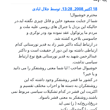
18 اكتبر 2008, 13:28
,
توسط
جلال ابادی
محترم خوشیوال!
شما از جنایت مسعود خاین و قاتل چیزی نگفته اید،در
حالیکه این بزدل با جنرال های روسی علیه ملت و
مردم ما پرتوکول عقد نموده بود ودر نوکری و
جاسوسی بلاخره کشته شد.
در ارتباط اینکه داکتر شیر زاد به قدیر نورستانی کدام
ارتباطی داشته بود این دور از حقیقت است و داکتر
عبدالرحمن شهید به قدیر نورستانی هیچ نوع ارتباط
سیاسی نداشت.
خوشیوال صاحب ! ایا شما معنی روشنفکر را می دانید
و یا خیر؟
در کشور ما قشر روشنفکر وجود داشته که این
روشنفکران به دسته ها و احزاب مختلف تقسیم و
اکثریت این قشر در کدام تشکیلات سیاسی مربوط نمی
باشند.روشنفکر به معنی قشر باسواد.
دريځ(دریح)به ( ز) نمی اید
کسی را گوشمالی نکنید.