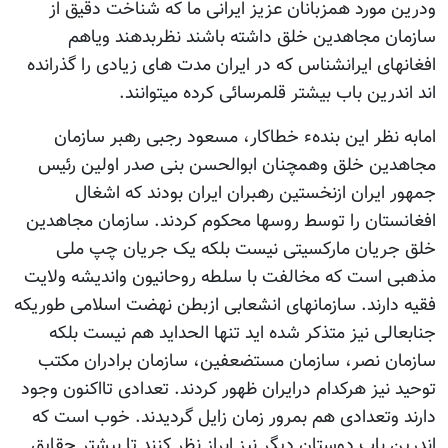
ودرین مورد همزبانان عزیز ایرانی ما که شناخت دقیق از
سازمان مجاهدین خلق داشته باشند نظربدهند ویاهم
افغانهای ایرانشناس که در ایران مدت های زیادی را گذرانده
اند اندرین باب بیشتر قلمرسائی کرده میتوانند.
امابه نظر این بندهء خطاکار، مسعود رجبی رهبر سازمان
مجاهدین خلق وهمچنان ابوالحسن بنی صدر اولین رئیس
جمهور ایران ازنخستین رهبران ایران بودند که اشغال
افغانستان را توسط روسها محکوم کردند. سازمان مجاهدین
خلق جریان مارکسیتی نیست بلکه یک جریان چپ ملی
مذهبی است که مخالفت با سلطه روحانیون واندیشه ولایت
فقیه دارند. سازمانهای انشعابی ازبطن نهضت اسلامی طوریکه
جنابعالی نیز متذکر شده اید تنها الحداید هم نیست بلکه
سازمان نصر، سازمان مستضعفین، سازمان برادران مکتب
توحید نیز هرکدام درایران ظهور کردند. تعدادی تااکنون وجود
دارند وتعدادی هم بمرور زمان زایل گردیدند. خوب است که
اندرین باب دوستان دیگر نیز ابراز نظر کنند تا بیشتر حقایق