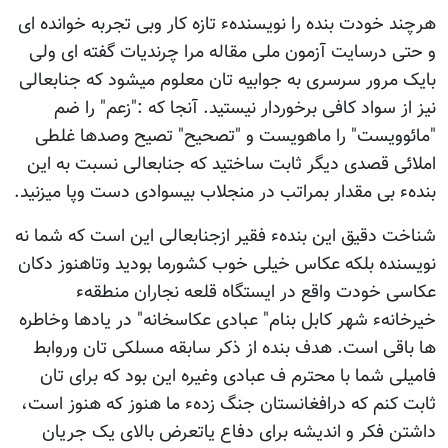
هرچند خودت بنده را نویسندهء تازه کار وبی تجربه خوانده ای
و حتی درسایت آزمون ملی مقاله مرا چرندیات گفته ای ولی
بایک مرور سرسری به جوابیه تان معلوم میشود که جنابعالی
نیز از سواد کافی برخوردار نیستید. آنجا که :"زعم" را ضم
"مائوویست" را ماهویست و "تصحیح" تصیح وصدها غلطی
املائی قصدی دیگر ثابت ساختید که جنابعالی نسبت به این
بندهء بی مقدار بمراتب در منجلاب بیسوادی دست وپا میزنید.
شناخت دقیق این بندهء فقیر ازجنابعالی این است که شما نه
نویسنده بلکه عکاس خیلی خوب کشورما بودید وتاهنوز دکان
عکاسی خودت واقع در ایستگاه قلعه نجاران منطقهء
خیرخانهء شهر کابل بنام" عبادی عکاسخانه" در یادها وخاطره
ها باقی است. هدف بنده از ذکر سابقه مسلکی تان وروابط
فامیلی شما با محترم ف عبادی وغیره این بود که برای تان
ثابت کنم که درافغانستان جنگ زدهء ما هنوز که هنوز است،
داشتن فکر و اندیشه برای دفاع یاتعرض بالای یک جریان