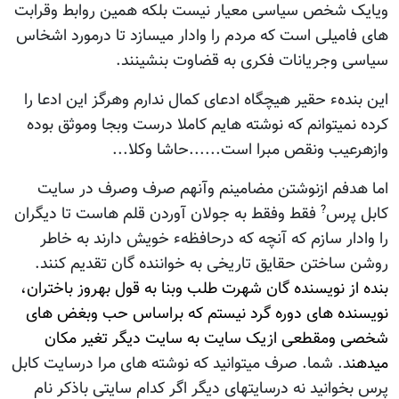
ویایک شخص سیاسی معیار نیست بلکه همین روابط وقرابت
های فامیلی است که مردم را وادار میسازد تا درمورد اشخاس
سیاسی وجریانات فکری به قضاوت بنشینند.
این بندهء حقیر هیچگاه ادعای کمال ندارم وهرگز این ادعا را
کرده نمیتوانم که نوشته هایم کاملا درست وبجا وموثق بوده
وازهرعیب ونقص مبرا است......حاشا وکلا...
اما هدفم ازنوشتن مضامینم وآنهم صرف وصرف در سایت
?
کابل پرس
فقط وفقط به جولان آوردن قلم هاست تا دیگران
را وادار سازم که آنچه که درحافظهء خویش دارند به خاطر
روشن ساختن حقایق تاریخی به خواننده گان تقدیم کنند.
بنده از نویسنده گان شهرت طلب وبنا به قول بهروز باختران،
نویسنده های دوره گرد نیستم که براساس حب وبغض های
شخصی ومقطعی ازیک سایت به سایت دیگر تغیر مکان
میدهن
د. شما. صرف میتوانید که نوشته های مرا درسایت کابل
پرس بخوانید نه درسایتهای دیگر اگر کدام سایتی باذکر نام