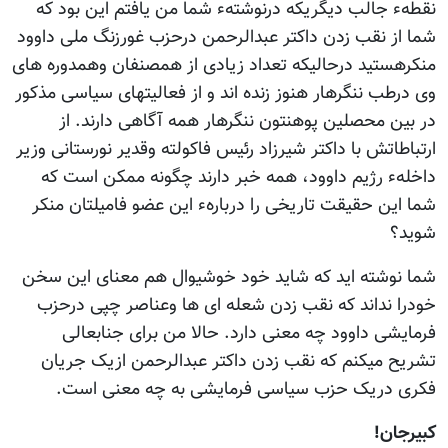
نقطهء جالب دیگریکه درنوشتهء شما من یافتم این بود که
شما از نقب زدن داکتر عبدالرحمن درحزب غورزنگ ملی داوود
منکرهستید درحالیکه تعداد زیادی از همصنفان وهمدوره های
وی درطب ننگرهار هنوز زنده اند و از فعالیتهای سیاسی مذکور
در بین محصلین پوهنتون ننگرهار همه آگاهی دارند. از
ارتباطاتش با داکتر شیرزاد رئیس فاکولته وقدیر نورستانی وزیر
داخلهء رژیم داوود، همه خبر دارند چگونه ممکن است که
شما این حقیقت تاریخی را دربارهء این عضو فامیلتان منکر
شوید؟
شما نوشته اید که شاید خود خوشیوال هم معنای این سخن
خودرا نداند که نقب زدن شعله ای ها وعناصر چپی درحزب
فرمایشی داوود چه معنی دارد. حالا من برای جنابعالی
تشریح میکنم که نقب زدن داکتر عبدالرحمن ازیک جریان
فکری دریک حزب سیاسی فرمایشی به چه معنی است.
کبیرجان!