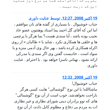
بگويم خداناخواسته شما هم مرغ دوز هستيد
اين كه درست نيست ۔
19 اكتبر 2008, 12:27
,
توسط
عنايت داوری
جناب خوشيوال . با بسياری از گفته های تان موافقم ،
اما اين که آقای گل احمد يما استاد پوهنتون عضو خاد
نجيب بوده باشد ، آيا سندی هست؟ يما هرگز با پرچمی
ها و خلقی ها همکاری نکرد ، شايد با « طالبان » از روی
اکراه همکاری کرده باشد ، بهر حال وی آدمی منزه و با
سواد است ، خاديست گفتن وی اگر سندی يا مدرکی
ارائه نشود ، بهتانی ناسزا خواهد بود . با احترام . عنايت
داوری
19 اكتبر 2008, 12:32
جناب خوشیوال!
ماشاالله! با این نوع "گوشمالی" هایت کسی هرگز
ناراحت نخواهدشد. خوب است از آن نوع "گوشمالی"
های که توو برادران دینی شورای نظاری و غیر نظاری
ات به مردم بی دفاع و مظلوم کابل دادند، از آن نوع