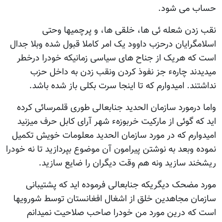
حساب می شود.
نقب زدن شعله ئی ها، خلقی ها، و پرچمیها وحتی
اسلامگرایان درحزب داوود یک امر کاملا قبول شده وبلا جدال
است که هریک از جناح های سیاسی زمانیکه خودرا درخطر
میدیدند چارهء جز نفوذ کردن ونقب زدن به داخل حزب
نداشتند. امیدوارم که تا اینجا سرت بکلی باز شده باشد.
واما درمورد سازمان الحدید جنابعالی طوری قلمرسائی کرده
اید که گوئی از مارکیت خربوزهء شهر آرای کابل حرف میزنید
امیدوارم که در مورد سازمان الحدید معلومات خویش تکمیل
نموده وبعد به نوشتن پیرامون آن موضوع بپردازید تا نه خودرا
ریشخند سازید ونه هم وقت دیگران را ضایع سازید.
مورد مضحک دیگریکه جنابعالی فرموده اید که پشتیبانی
سازمان مجاهدین خلق از اشغال افغانستان توسط شورویها
است که درین مورد من خودرا صاحب صلاحیت نمیدانم