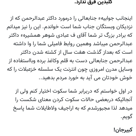
گلبدین‌ فرق‌ ندارد.
اینجانب جوابیهء جنابعالی را درمورد داکتر عبدالرحمن که از
نزدیکان وبستگان جناب شما است خواندم. این را نیز میدانم
که برادر بزرگ تر شما آقای ف عبادی شوهر همشیرهء داکتر
عبدالرحمن میباشد وهمین روابط فامیلی شما را وا داشته
است که بعداز گذشت هفت سال از کشته شدن داکتر
عبدالرحمن جنابعالی دست به قلم وکاغذ برده وبااستفاده از
وسایل مدرن امروزی چون انترنت یک سلسله خزعبلات را که
خوش خودتان می آید به خورد مردم بدهید..
در اول خواستم که دربرابر شما سکوت اختیار کنم ولی از
آنجائیکه دربعضی حالات سکوت کردن معنای شکست را
میدهد لذا مجبورشدم که به اراجیف ولاطایلات شما پاسخ
گویم.
کبیرجان!