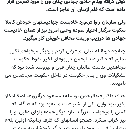
گوئی گرفته وبنام خادی جهادی چنان وی را مورد تعرض قرار
داده است که قلم ازبیان آن عاجز است.
ولی سازمان راوا درمورد خادیست جهادیستهای خودش کاملا
سکوت مرگبار اختیار نموده وحتی امروز نیز از همان خادیست
جهادی ها درزیب وزینت محافل خویش کار میگیرد.
چنانچه درمقاله قبلی ام عرض کردم باردیگر میخواهم تکرار
نمایم که داکتر عبدالرحمن درروزهای اخیرسقوط حکومت
مجاهدین بدست طالبان چنان قوی و نیرومند شده بود که
تشکیلات وی را بنام حکومت در داخل حکومت مجاهدین می
نامیدند.
حذف داکتر عبدالرحمن بوسیلهء مسعود درآنروزها اصلا امکان
پذیر نبود واین یکی از اشتباهات مسعود بود که هنگامیکه
کسی را میخواست بزرگ سازد دیگر همهء پلهای عقبی او را
نیز خراب میکرد. همچو انسانهای کم ظرف زمانیکه اولین پلهء
نردبان ترقی وصعود را میپمودند دیگر خودشان به سرعت