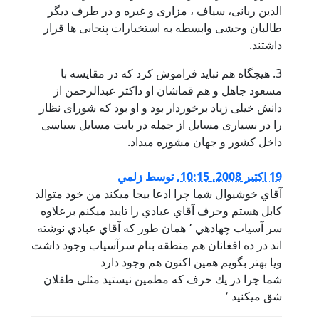
الدین ربانی، سیاف ، مزاری و غیره و در طرف دیگر
طالبان وحشی وابسطه به استخبارات پنجابی ها قرار
داشتند.
3. هیچگاه هم نباید فراموش کرد که در مقایسه با
مسعود جاهل و هم قماشان او داکتر عبدالرحمن از
دانش خیلی زیاد برخوردار بود و او بود که شورای نظار
را در بسیاری مسایل از جمله در بابت مسایل سیاسی
داخل کشور و جهان مشوره میداد.
19 اكتبر 2008, 10:15
,
توسط
زلمي
آقاي خوشيوال شما چرا ادعا بيجا ميكند من خود متوالد
كابل هستم وحرف آقاي عبادي را تاييد ميكنم برعلاوه
سر آسياب چهادهي ٬ همان طور كه آقاي عبادي نوشته
اند در ده افغانان هم منطقه بنام سرآسياب وجود داشت
ويا بهتر بگويم همين اكنون هم وجود دارد
شما چرا در يك حرف كه مطمين نيستيد مثلي طفلان
شق ميكنيد ٬