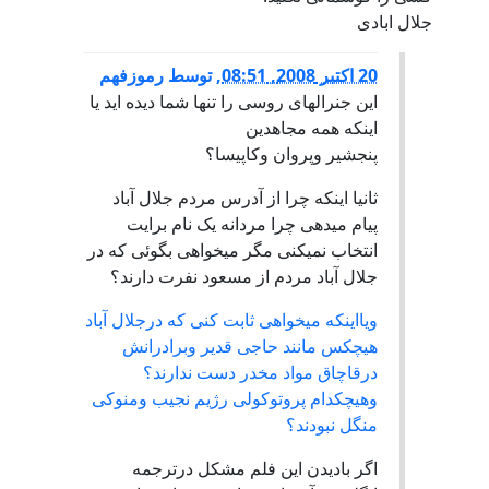
جلال ابادی
20 اكتبر 2008, 08:51
,
توسط
رموزفهم
این جنرالهای روسی را تنها شما دیده اید یا
اینکه همه مجاهدین
پنجشیر وپروان وکاپیسا؟
ثانیا اینکه چرا از آدرس مردم جلال آباد
پیام میدهی چرا مردانه یک نام برایت
انتخاب نمیکنی مگر میخواهی بگوئی که در
جلال آباد مردم از مسعود نفرت دارند؟
ویااینکه میخواهی ثابت کنی که درجلال آباد
هیچکس مانند حاجی قدیر وبرادرانش
درقاچاق مواد مخدر دست ندارند؟
وهیچکدام پروتوکولی رژیم نجیب ومنوکی
منگل نبودند؟
اگر بادیدن این فلم مشکل درترجمه