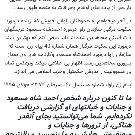
تاریخی از پرده های اوهام وخرافات به منصه ظهور رسد .
در آخر میخواهم به هموطنان راوائی خویش که ازبنده درمورد
سکوت مرگبار سازمان راوا درمورد احمدشاه مسعود درجنگهای
ذات البینی مجاهدین شده اند باید عرض کنم که بهترین سند
درمورد این سکوت مرگبار همان شماره 40 پیام زن است که
سازمان راوا درمورد احمدشاه مسعود وکارنامه های وی بعداز
پیروزی مجاهدین رسما اظهار بی اطلاعی میکند وبرعکس تمام
بار مسوولیت را بدوش حکمتیار وحزب اسلامی می اندازد.
پيام زن راوا، شماره مسلسل ۴۰، سرطان ۱۳۷۴- جولای ۱٩٩۵
ما تا كنون‌ درباره‌ شخص‌ احمد شاه ‌مسعود
و جنایات‌ و خیانتهای‌ او گزارشی‌ دریافت‌
نكرده‌ایم‌. شما می‌توانستید بجای‌ آنقدر
هتاكی‌، از ترورها و جنایات‌ و
میهنفروشی‌هایش‌ به‌ ما بنویسید و بالنتیجه‌