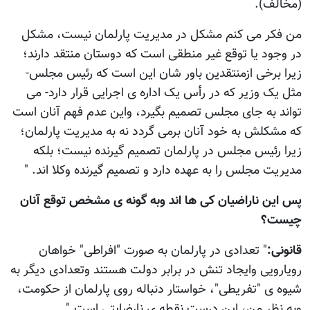
(مخالف).
من فکر می کنم مشکل در مدیریت پارلمان نیست، مشکل
در وجود یا توقع غیر منطقی است که دوستان منتقد دارند؛
زیرا برخی ازمنتقدین باور شان این است که رئیس مجلس-
مثل یک وزیر که در رأس یک اداره ی اجرایی قرار دارد- می
تواند به جای مجلس تصمیم بگیرد، واین عدم فهم آنان است
که مشکلش به خود آنان برمی گردد نه به مدیریت پارلمان؛
زیرا رئیس مجلس در پارلمان تصمیم گیرنده نیست؛ بلکه
مدیریت مجلس را به عهده دارد و تصمیم گیرنده وکلا اند. "
پس این ناراضیان کی ها اند وبه گونه ی مشخص توقع آنان
چیست؟
قانونی:
" تعدادی در پارلمان به صورت "افراطی" خواهان
رویارویی وایجاد تنش در برابر دولت هستند وتعدادی دیگر به
شیوه ی "تفریطی"، خواستار دنباله روی پارلمان از حکومت،
وبه نظر من، این درست نقطه ی نارضایتی است."