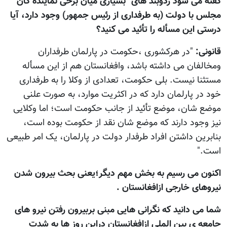
گفته می شود زدوبند های" بسیاری میان برخی نماینده گان
مجلس با دولت (به طرفداری از رئیس جمهور) وجود دارد، آیا
درستی این مسأله را تأئید می کنید؟
قانونی:
"در هرکشوری ،حکومت در پارلمان طرفداران
ومخالفان می داشته باشد، وافغانستان هم از این مسأله
مستثنا نیست. بلی حکومت، تعدادی از وکلا را به طرفداری
خود در پارلمان دارد که در اکثریت موارد، به صورت علنی
موضع شان، موضع تأئید از جانب حکومت است؛ اما وکلایی
نیز وجود دارند که موضع شان نقد از حکومت بوده است،
بنابرین داشتن افراد طرفدار دولت در پارلمان، یک امر طبیعی
است."
اکنون می رسیم به بخش مهم دیگر؛یعنی بحث بیرون شدن
نیروهای خارجی ازافغانستان .
شما می دانید که نگرانی هایی مبنی بربیرون رفتن نیرو های
جامعه ی بین الملی ازافغانستان دراین روز ها به شدت