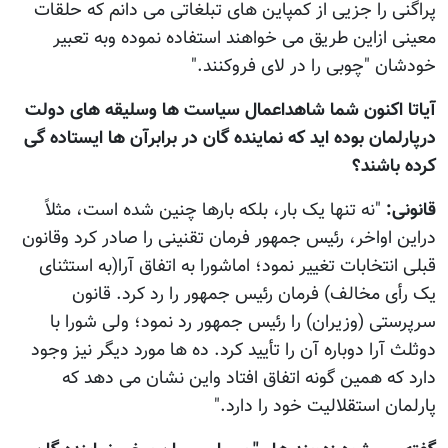
پراگنی را جزیی از کمپاین های تبلغاتی می دانم که حلقات
معینی ازاین طریق می خواهند استفاده نموده وبه تعبیر
خودشان "چوبی را در لای فروکنند."
آیاتا اکنون شما شاهداعمال سیاست ها وسلیقه های دولت
درپارلمان بوده اید که نماینده گان در برابرآن ها ایستاده گی
کرده باشند؟
قانونی:
"نه تنها یک بار، بلکه بارها چنین شده است، مثلاً
دراین اواخر، رئیس جمهور فرمان تقنینی را صادر کرد وقانون
قبلی انتخابات تغییر نمود؛ اماشورا به اتفاق آرا(به استثنای
یک رأی مخالف) فرمان رئیس جمهور را رد کرد. قانون
سرپرستی (وزیران) را رئیس جمهور رد نمود؛ ولی شورا با
دوثلث آرا دوباره آن را تأیید کرد. ده ها مورد دیگر نیز وجود
دارد که همین گونه اتفاق افتاد واین نشان می دهد که
پارلمان استقلالیت خود را دارد."