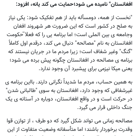
افغانستان" نامیده می شود؛حمایت می کند یانه، افزود:
"نخست از همه، دومسأله باید از هم تفکیک شود: یکی نیاز
به صلح در کشور است که این ضرورت هر شهروند افغان
وجامعه ی بین الملی است؛ اما برنامه یی را که فعلا̎ حکومت
افغانستان به نام "مصالحه" دنبال می کند، درقدم اول کاملاً
"گنگ" وغیر شفاف است؛ زیرا مردم ما در جریان نیستند که
برنامه ی مصالحه در افغانستان چگونه پیش برده می شود؛
یعنی میکا نیزمی برای پیشبرد آن وجود ندارد.
به همین حساب، مردم ما شدیداً نگرانی دارند. بااین برنامه ی
غیرشفافی که وجود دارد، افغانستان به سوی "طالبانی شدن"
در حرکت است و در واقع افغانستان، دوباره در آستانه ی یک
جنگ داخلی قرار می گیرد.
مصالحه زمانی می تواند شکل گیرد که دو طرف ، از توازن قوا
وقدرت برخوردار باشند؛ اما متأسفانه وضعیت متفاوت از این