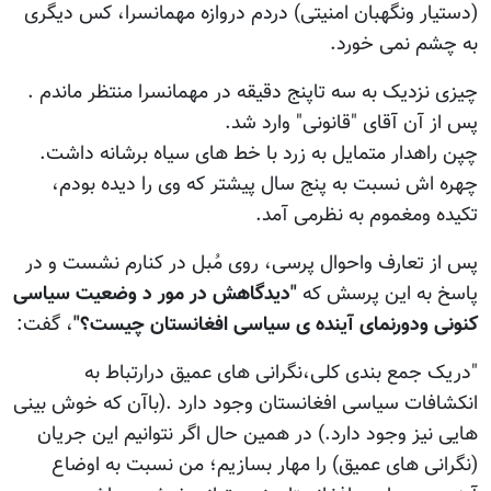
(دستیار ونگهبان امنیتی) دردم دروازه مهمانسرا، کس دیگری
به چشم نمی خورد.
چیزی نزدیک به سه تاپنج دقیقه در مهمانسرا منتظر ماندم .
پس از آن آقای "قانونی" وارد شد.
چپن راهدار متمایل به زرد با خط های سیاه برشانه داشت.
چهره اش نسبت به پنج سال پیشتر که وی را دیده بودم،
تکیده ومغموم به نظرمی آمد.
پس از تعارف واحوال پرسی، روی مُبل در کنارم نشست و در
پاسخ به این پرسش که
"دیدگاهش در مور د وضعیت سیاسی
کنونی ودورنمای آینده ی سیاسی افغانستان چیست؟"
، گفت:
"دریک جمع بندی کلی،نگرانی های عمیق درارتباط به
انکشافات سیاسی افغانستان وجود دارد .(باآن که خوش بینی
هایی نیز وجود دارد.) در همین حال اگر نتوانیم این جریان
(نگرانی های عمیق) را مهار بسازیم؛ من نسبت به اوضاع