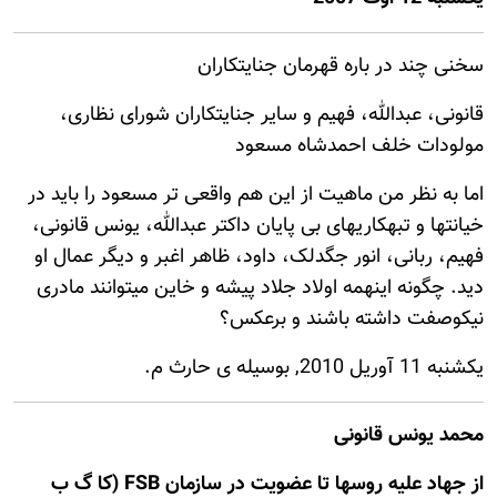
سخنی چند در باره قهرمان جنایتکاران
قانونی، عبدالله، فهیم و سایر جنایتکاران شورای نظاری،
مولودات خلف احمدشاه مسعود
اما به نظر من ماهیت از این هم واقعی تر مسعود را باید در
خیانتها و تبهکاریهای بی پایان داکتر عبدالله، یونس قانونی،
فهیم، ربانی، انور جگدلک، داود، ظاهر اغبر و دیگر عمال او
دید. چگونه اینهمه اولاد جلاد پیشه و خاین میتوانند مادری
نیکوصفت داشته باشند و برعکس؟
يكشنبه 11 آوريل 2010, بوسيله ى حارث م.
محمد یونس قانونی
از جهاد علیه روسها تا عضویت در سازمان FSB (کا گ ب