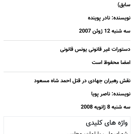
سابق)
نويسنده: نادر پوينده
سه شنبه 12 ژوئن 2007
دستورات غير قانونی يونس قانونی
امضا محفوظ است
نقش رهبران جهادی در قتل احمد شاه مسعود
نويسنده: ناصر پويا
سه شنبه 8 ژانويه 2008
واژه های کلیدی
شورای ملی، پارلمان، مجلس