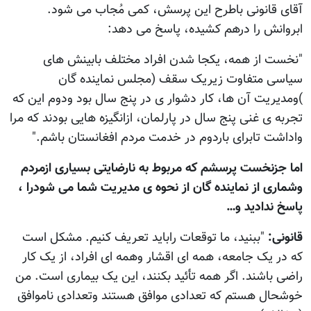
آقای قانونی باطرح این پرسش، کمی مُجاب می شود.
ابروانش را درهم کشیده، پاسخ می دهد:
"نخست از همه، یکجا شدن افراد مختلف بابینش های
سیاسی متفاوت زیریک سقف (مجلس نماینده گان
)ومدیریت آن ها، کار دشوار ی در پنج سال بود ودوم این که
تجربه ی غنی پنج سال در پارلمان، ازانگیزه هایی بودند که مرا
واداشت تابرای باردوم در خدمت مردم افغانستان باشم."
اما جزنخست پرسشم که مربوط به نارضایتی بسیاری ازمردم
وشماری از نماینده گان از نحوه ی مدیریت شما می شودرا ،
پاسخ ندادید و…
قانونی:
"ببنید، ما توقعات راباید تعریف کنیم. مشکل است
که در یک جامعه، همه ای اقشار وهمه ای افراد، از یک کار
راضی باشند. اگر همه تأئید بکنند، این یک بیماری است. من
خوشحال هستم که تعدادی موافق هستند وتعدادی ناموافق