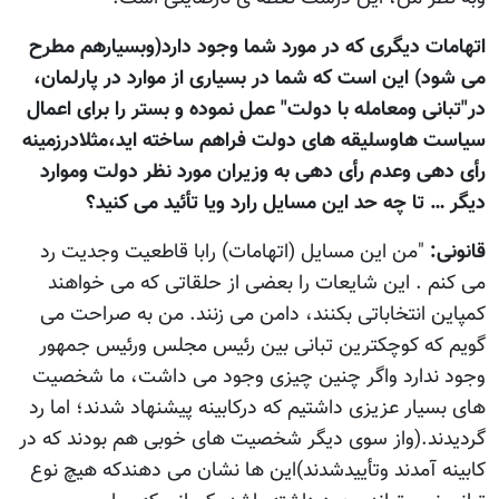
اتهامات دیگری که در مورد شما وجود دارد(وبسیارهم مطرح
می شود) این است که شما در بسیاری از موارد در پارلمان،
در"تبانی ومعامله با دولت" عمل نموده و بستر را برای اعمال
سیاست هاوسلیقه های دولت فراهم ساخته اید،مثلادرزمینه
رأی دهی وعدم رأی دهی به وزیران مورد نظر دولت وموارد
دیگر … تا چه حد این مسایل رارد ویا تأئید می کنید؟
قانونی:
"من این مسایل (اتهامات) رابا قاطعیت وجدیت رد
می کنم . این شایعات را بعضی از حلقاتی که می خواهند
کمپاین انتخاباتی بکنند، دامن می زنند. من به صراحت می
گویم که کوچکترین تبانی بین رئیس مجلس ورئیس جمهور
وجود ندارد واگر چنین چیزی وجود می داشت، ما شخصیت
های بسیار عزیزی داشتیم که درکابینه پیشنهاد شدند؛ اما رد
گردیدند.(واز سوی دیگر شخصیت های خوبی هم بودند که در
کابینه آمدند وتأییدشدند)این ها نشان می دهندکه هیچ نوع