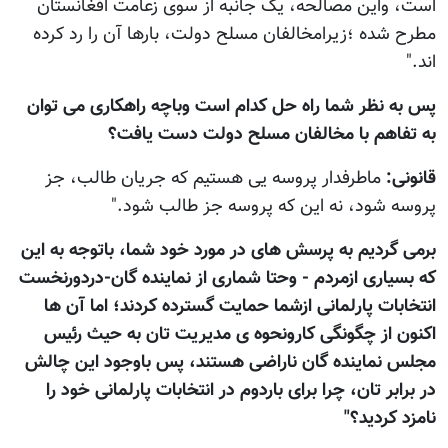
است، واین مصالحه، یک جانبه از سوی زعامت افغانستان
مطرح شده ؛زیرامخالفان مسلح دولت، بارها آن را رد کرده
اند."
پس به نظر شما راه حل کدام است وباچه راهکاری می توان
به تفاهم با مخالفان مسلح دولت دست یافت؟
قانونی:
ماطرفدار پروسه یی هستیم که جریان طالب، جز
پروسه شود، نه این که پروسه جز طالب شود."
برمی گردیم به پرسش های در مورد خود شما، باتوجه به این
که بسیاری ازمردم - وحتا شماری از نماینده گان-دردورنخست
انتخابات پارلمانی ازشما حمایت گسترده کردند؛ اما آن ها
اکنون از چگونگی کارونحوه ی مدیریت تان به حیث رئیس
مجلس نماینده گان ناراضی هستند، پس باوجود این چالش
در برابر تان، چرا برای باردوم در انتخابات پارلمانی خود را
نامزد کردید؟"