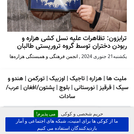
ترابزون: تظاهرات علیه نسل کشی هزاره و
ربودن دختران توسط گروه تروریستی طالبان
يكشنبه21 جنوری 2024
,
انجمن فرهنگی و همبستگی هزاره‌ها
ملیت ها
|
هزاره
|
تاجیک
|
اوزبیک
|
تورکمن
|
هندو و
سیک
|
قرقیز
|
نورستانی
|
بلوچ
|
پشتون/افغان
|
عرب/
سادات
جستجو در کابل پرس
حریم شخصی و کوکی
می پذیرم!
ما از کوکی ها برای امنیت، شبکه های اجتماعی و آمار
بازدیدکنندگان استفاده می کنیم