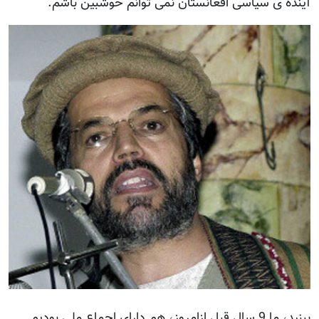
آینده ی سیاسی افغانستان نمی توانم خوشبین باشم.
ببنید، ما 9 سال قبل ازامروز، هم دارای اجماع ملی بودیم