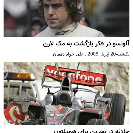
آلونسو در فکر بازگشت به مک لارن
يكشنبه20 آپریل 2008
,
علی جواد دهقان
حادثه در بحرین برای همیلتون