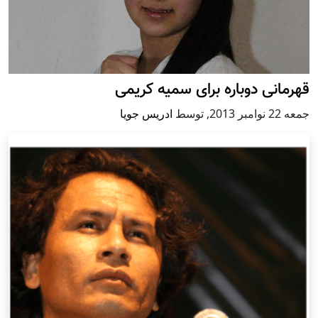
قهرمانى دوباره براى سميه كريمى
جمعه 22 نوامبر 2013
,
توسط
ادریس جویا