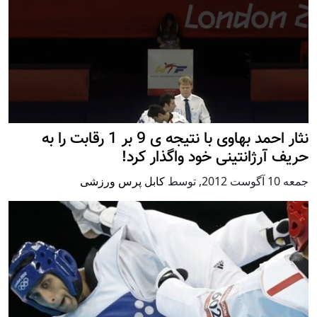
نثار احمد بهاوی با نتیجه ی 9 بر 1 رقابت را به
حریف آرژانتینی خود واگذار کرد!
جمعه 10 آگوست 2012
,
توسط
کابل پرس ورزشی