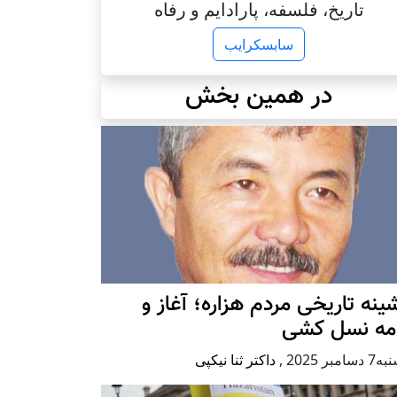
تاریخ، فلسفه، پارادایم و رفاه
سابسکرایب
در همین بخش
ينه تاريخی مردم هزاره؛ آغاز و
امه نسل کشی
امبر 2025
,
داکتر ثنا نیکپی