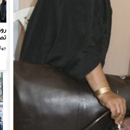
روز
تص
چهار شن