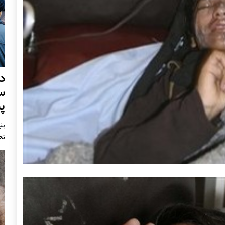
د
س
پ
پنج 
تح