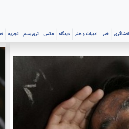
فشاگری
خبر
ادبیات و هنر
دیدگاه
عکس
تروریسم
تجزیه
فد