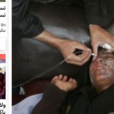
نس
نس
پنج شنبه9
نیکپ
ول
پا