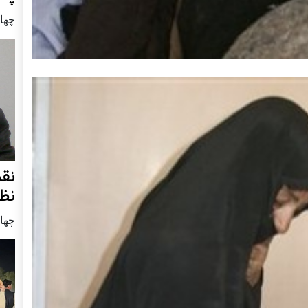
چهار شنب
نق
نظ
چهار شنب