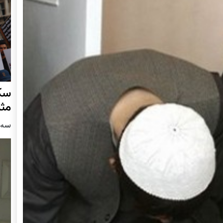
سکو
مث
سه شنبه