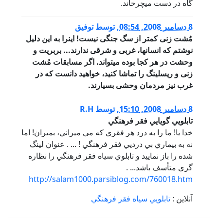
گاه در دست میچرخاند.
8 دسامبر 2008, 08:54
,
توسط
توفیق
مُشت زنی کمتر از سگ جنگی نیست! اینرا به این دلیل
نوشتم که انسانها، غربی و شرقی ندارند... بربریت و
وحشت در هر کجا بوده میتواند. اگر مسابقات مُشت
زنی و ریسلینگ را تماشا کنید، خواهید دانست که در
غرب نیز مردمان وحشی بسیارند.
8 دسامبر 2008, 15:10
,
توسط
R.H
تابلويي گويايي فقر فرهنگي
خدا يا! ما را به درد هر فقري که مي ميراني، بميران! اما
نه به بيماري بي درديي فقر فرهنگي ! ... . عنوان لينگ
شده را باز نماييد و تابلوي سياه فقر فرهنگي را نظاره
گري متأسف باشد... .
http://salam1000.parsiblog.com/760018.htm
آنلاین :
تابلويي سیاه فقر فرهنگي