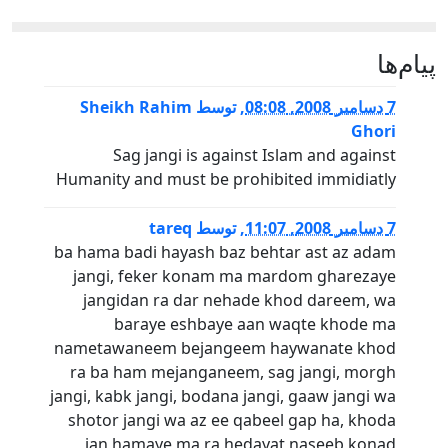
پيام‌ها
7 دسامبر 2008, 08:08
,
توسط
Sheikh Rahim
Ghori
Sag jangi is against Islam and against
Humanity and must be prohibited immidiatly
7 دسامبر 2008, 11:07
,
توسط
tareq
ba hama badi hayash baz behtar ast az adam
jangi, feker konam ma mardom gharezaye
jangidan ra dar nehade khod dareem, wa
baraye eshbaye aan waqte khode ma
nametawaneem bejangeem haywanate khod
ra ba ham mejanganeem, sag jangi, morgh
jangi, kabk jangi, bodana jangi, gaaw jangi wa
shotor jangi wa az ee qabeel gap ha, khoda
jan hamaye ma ra hedayat naseeb konad