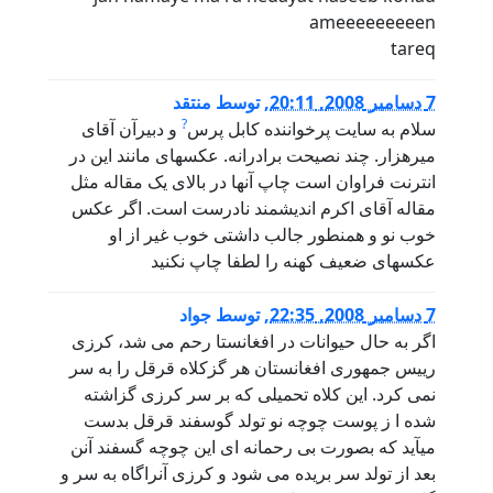
ameeeeeeeeen
tareq
7 دسامبر 2008, 20:11
,
توسط
منتقد
?
سلام به سایت پرخواننده کابل پرس
و دبیرآن آقای
میرهزار. چند نصیحت برادرانه. عکسهای مانند این در
انترنت فراوان است چاپ آنها در بالای یک مقاله مثل
مقاله آقای اکرم اندیشمند نادرست است. اگر عکس
خوب نو و همنطور جالب داشتی خوب غیر از او
عکسهای ضعیف کهنه را لطفا چاپ نکنید
7 دسامبر 2008, 22:35
,
توسط
جواد
اگر به حال حیوانات در افغانستا رحم می شد، کرزی
رییس جمهوری افغانستان هر گزکلاه قرقل را به سر
نمی کرد. این کلاه تحمیلی که بر سر کرزی گزاشته
شده ا ز پوست چوچه نو تولد گوسفند قرقل بدست
میآید که بصورت بی رحمانه ای این چوچه گسفند آنن
بعد از تولد سر بریده می شود و کرزی آنراگاه به سر و