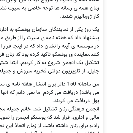
زمان همه ی رسانه ها توجه خاصی به سيرت نشان د
کار ژورناليزم شدند.
يک روز يکی از نمايندگان سازمان يونسکو به اداره
پيشنهاد داد که هفته نامه ی سيرت را از طريق 
در موسسه ی آينه را نشان داد که در اينجا قرار ا
کنند.نماينده ی يونسکو تاکيد کرده بود که زنان ف
تشکيل يک انجمن شروع به کار کرديم. ابتدا شش 
جليل. از تلويزيون دولتی فخريه سروش و جميله 
من ماهانه 150 دالر برای انتشار هفته
می باشد) دريافت می کردم اما نمی دانم که آنها چ
پول دريافت می کردند.
انجمن فرهنگی زنان تشکيل شد. خانم جميله مج
مالی و اداری. قرار شد که يونسکو انجمن را تمو
راديو برای زنان داشته باشد. از زمان اتخاذ اين