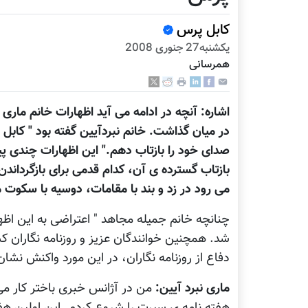
کابل پرس
يكشنبه27 جنوری 2008
همرسانی
اشاره: آنچه در ادامه می آيد اظهارات خانم ماری
در ميان گذاشت. خانم نبردآيين گفته بود " کابل
صدای خود را بازتاب دهم." اين اظهارات چندی پ
بازتاب گسترده ی آن، کدام قدمی برای بازگردان
می رود در زد و بند با مقامات، دوسيه با سکوت
چنانچه خانم جميله مجاهد " اعتراضی به اين اظ
شد. همچنين خوانندگان عزيز و روزنامه نگاران ک
دفاع از روزنامه نگاران، در اين مورد واکنش نش
ماری نبرد آيين:
من در آژانس خبری باختر کار می 
هفته نامه ی سيرت را شروع کردم. اين اولين هف