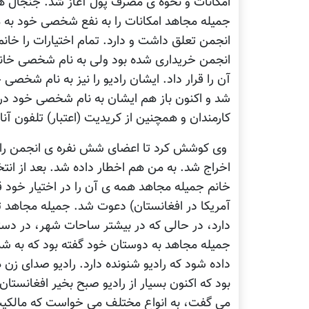
امکانات و نحوه ی مصرف پول آغاز شد. جنجال ها
جميله مجاهد امکانات را به نفع شخصی خود به مص
انجمن تعلق داشت و دارد. تمام اختيارات را خا
انجمن خريداری شده بود ولی به نام شخصی خان
آن را قرار داد. ايشان راديو را نيز به نام شخصی 
شد و اکنون باز هم ايشان به نام شخصی خود درآ
کارمندان و همچنين از کريديت (اعتبار) تلفون 
وی کوشش کرد تا اعضای شش نفره ی انجمن را 
اخراج شد. به من هم اخطار داده شد. بعد از ان
خانم جميله مجاهد همه ی آن را در اختيار خود قرا
آمريکا در افغانستان) دعوت شد. جميله مجاهد تب
دارد، در حالی که در بيشتر ساحات شهر، در دست
جميله مجاهد به دوستان خود گفته بود که به شمار
داده شود که راديو شنونده دارد. راديو صدای زن ه
بود که اکنون بسيار از راديو صبح بخير افغانس
می گفت، به انواع مختلف می خواست که مالکيت راد