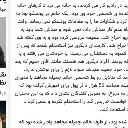
در راديو کار می کردند، به خانه می برد تا کارهای خانه
چهار شنب
استفاده ی شخصی خود وی بود. يک خانم در يونسکو بود به
کرد و شکايات ما را به مقامات يونسکو نمی رساند. وقت
افت معاش به من گجفته شد که به دليل 3 ماه عدم کار معاش داده نمی شود و معاش شما بايد به
ديو اخراج شد. عظيمه عروسی کرده بود و به وی گفته شد
اخراج شد. کارمندان ديگری نيز استخدام شدند که پس از
 کمبود به دستشان می رسيد، يا خودشان می رفتند و يا
ه بودند. افراد ديگری هم هستند مانند آقای حليم که بعد
. خود جميله مجاهد سواد لازم را برای نوشتن ندارد.
نق
 آمد که بدلايل روابط شخصی خانم جميله مجاهد با مديران
نظ
مرکز بين المللی ژورناليزم از وی حمايت نشد. جميله مجاهد 56 هزار دالر پول برای آموزش گرفته بود که
چهار شنب
 به دروغ، به تمويل کنندگان نشان داد که به اين دختران
 توانست تدريس کند را استخدام نکرده و سعی کرد تا
استفاده کند.
 شده بود، از طرف خانم جميله مجاهد وادار شده بود که