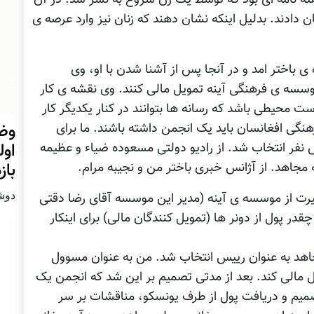
ادند. بدليل اينکه نشان دهند که زنان نيز وارد عرصه ی
 ی باختر امد و در آنجا پس از آشنا شدن با او، وی
موسسه ی فرهنگی آينه تمويل مالی کنند. وی نقشه ی کار
ست محيطی باشد که رسانه ها بتوانند در کنار يکديگر کار
وضع
رهنگی افغانسان بايد يک انجمن داشته باشند. ما برای
اول
نفر انتخاب شد. از راديو دولتی مسعوده ضياء و عظيمه
با
مجاهد. از آژانس خبری باختر من و نجيبه مرام.
دوشنبه31 
 نامه ی سيرت از موسسه ی آينه (مدير اين موسسه آقای رضا دقتی
قدر پول از دونر ها (تمويل کنندگان مالی) برای اينکار
اهد به عنوان رييس انتخاب شد. من به عنوان مسوول
يل مالی کند. بعد از مدتی تصميم بر اين شد که انجمن يک
 تصميم و دريافت پول از طرف يونسکو، مناقشات بر سر