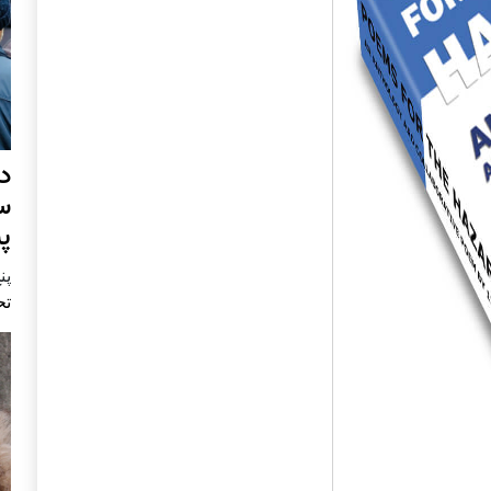
د
س
پ
پنج 
تح