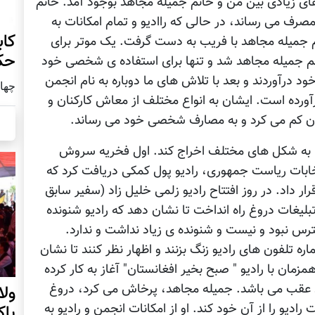
ی زيادی بين من و خانم جميله مجاهد بوجود آمد. خانم
رف می رساند، در حالی که رااديو و تمام امکانات به
کاب
نم جميله مجاهد با فريب به دست گرفت. يک موتر برای
حک
م جميله مجاهد شد و تنها برای استفاده ی شخصی خود
خود درآوردند و بعد با تلاش های ما دوباره به نام انجمن
چهار شنب
ورده است. ايشان به انواع مختلف از معاش کارکنان و
آنان کم می کرد و به مصارف شخصی خود می رساند.
به شکل های مختلف اخراج کند. اول فخريه سروش
تخابات رياست جمهوری، راديو پول کمکی دريافت کرد که
ر داد. در روز افتتاح راديو زلمی خليل زاد (سفير سابق
ليغات دروغ راه انداخت تا نشان دهد که راديو شنونده
رس نبود و نيست و شنونده ی زياد نداشت و ندارد.
ه تلفون های راديو زنگ بزنند و اظهار نظر کنند تا نشان
مزمان با راديو " صبح بخير افغانستان" آغاز به کار کرده
تان عقب می باشد. جميله مجاهد، پرخاش می کرد، دروغ
ول
يو را از آن خود کند. او از امکانات انجمن و راديو به
پا