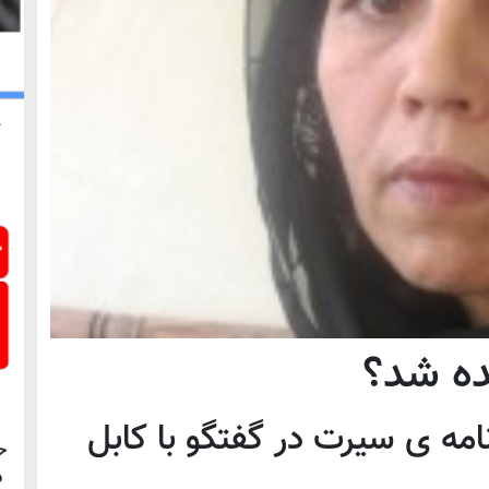
ده شد؟
امه ی سيرت در گفتگو با کابل
ح
د