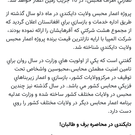
راف محبس، در 10 جريب زمين اعمار خواهد شد.
 اعمار محبس ولايت دايکندي در ماه دلو سال گذشته از
اداره خدمات و بازسازي براي افغانستان اعلان گرديد که
موع هشت شرکتي که آفرهايشان را ارائه نموده بودند،
المپيا با ارايه نازلترين قيمت برنده پروژه اعمار محبس
ت دايکندي شناخته شد.
 است که يکي از اولويت هاي وزارت در سال روان براي
ن امنيت مطمئن محابس،محبوسين واشخاص تحت
 در مرکزوولايات کشور، بازسازي و اعمار زيربناهاي
ي محابس کشور مي باشد. در سال گذشته نيز چندين
 در ولايات مختلف کشور ساخته شده و وزارت عدليه
ه اعمار محابس ديگر در ولايات مختلف کشور را روي
دارد.
دی در محاصره برف و طالبان!