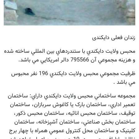
 فعلی دایکندی
 ولايت دايکندي با ستندردهاي بين المللي ساخته شده
وعي آن 795566 دالر امريکايي مي باشد.
ظرفيت مجموعي محبس ولايت دايکندي 196 نفر محبوس
شد .
عه ساختماني محبس ولايت دايکندي داراي: ساختمان
 اداري، ساختمان بارک يا کاغوش سربازان، ساختمان
ف، ساختمان محبس اناثيه، ساختمان محبس ذکور،
مان بخش صناعتي، ساختمان آشپزخانه، ساختمان
ک و ساختمان محل کنترول عمومي همراه با چهار برج