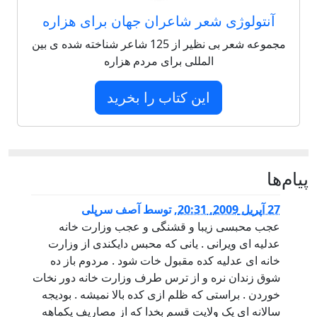
آنتولوژی شعر شاعران جهان برای هزاره
مجموعه شعر بی نظیر از 125 شاعر شناخته شده ی بین
المللی برای مردم هزاره
این کتاب را بخرید
‌ها
27 آپریل 2009, 20:31
,
توسط
آصف سرپلی
عجب محبسی زیبا و قشنگی و عجب وزارت خانه
عدلیه ای ویرانی . یانی که محبس دایکندی از وزارت
خانه ای عدلیه کده مقبول خات شود . مردوم باز ده
شوق زندان نره و از ترس طرف وزارت خانه دور نخات
خوردن . براستی که ظلم ازی کده بالا نمیشه . بودیجه
سالانه ای یک ولایت قسم بخدا که از مصاریف یکماهه