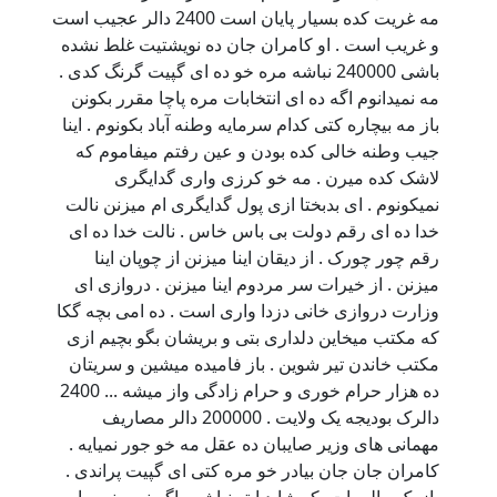
مه غریت کده بسیار پایان است 2400 دالر عجیب است
و غریب است . او کامران جان ده نویشتیت غلط نشده
باشی 240000 نباشه مره خو ده ای گپیت گرنگ کدی .
مه نمیدانوم اگه ده ای انتخابات مره پاچا مقرر بکونن
باز مه بیچاره کتی کدام سرمایه وطنه آباد بکونوم . اینا
جیب وطنه خالی کده بودن و عین رفتم میفاموم که
لاشک کده میرن . مه خو کرزی واری گدایگری
نمیکونوم . ای بدبختا ازی پول گدایگری ام میزنن نالت
خدا ده ای رقم دولت بی باس خاس . نالت خدا ده ای
رقم چور چورک . از دیقان اینا میزنن از چوپان اینا
میزنن . از خیرات سر مردوم اینا میزنن . دروازی ای
وزارت دروازی خانی دزدا واری است . ده امی بچه گکا
که مکتب میخاین دلداری بتی و بریشان بگو بچیم ازی
مکتب خاندن تیر شوین . باز فامیده میشین و سریتان
ده هزار حرام خوری و حرام زادگی واز میشه ... 2400
دالرک بودیجه یک ولایت . 200000 دالر مصاریف
مهمانی های وزیر صایبان ده عقل مه خو جور نمیایه .
کامران جان جان بیادر خو مره کتی ای گپیت پراندی .