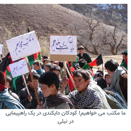
کتب می خواهيم! کودکان دايکندی در يک راهپيمايی
در نيلی