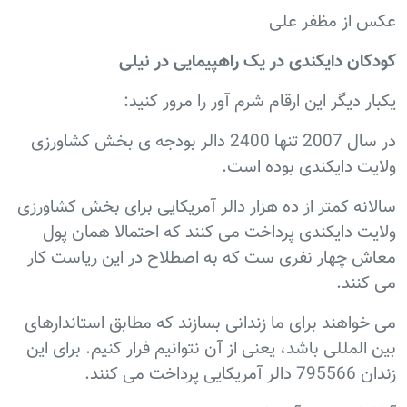
از مظفر علی
ان دايکندی در يک راهپيمايی در نيلی
 ديگر اين ارقام شرم آور را مرور کنيد:
در سال 2007 تنها 2400 دالر بودجه ی بخش کشاورزی
ت دايکندی بوده است.
ه کمتر از ده هزار دالر آمريکایی برای بخش کشاورزی
ت دايکندی پرداخت می کنند که احتمالا همان پول
 چهار نفری ست که به اصطلاح در اين رياست کار
نند.
اهند برای ما زندانی بسازند که مطابق استاندارهای
لمللی باشد، يعنی از آن نتوانيم فرار کنيم. برای اين
خت می کنند.