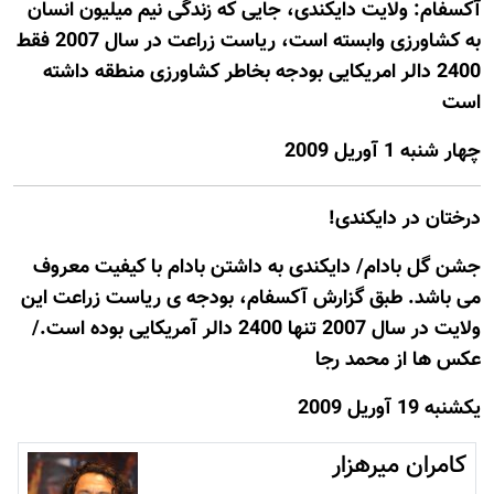
م: ولایت دایکندی، جایی که زندگی نیم میلیون انسان
به کشاورزی وابسته است، ریاست زراعت در سال 2007 فقط
2400 دالر امریکایی بودجه بخاطر کشاورزی منطقه داشته
1 آوريل 2009
ن در دایکندی!
ل بادام/ دايکندی به داشتن بادام با کيفيت معروف
اشد. طبق گزارش آکسفام، بودجه ی ریاست زراعت اين
ولايت در سال 2007 تنها 2400 دالر آمريکایی بوده است./
ها از محمد رجا
ريل 2009
ران میرهزار