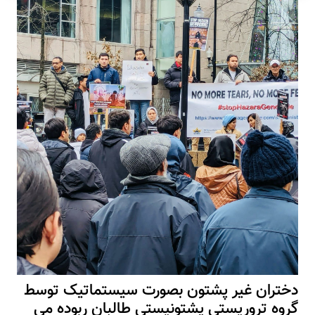
تران غیر پشتون بصورت سیستماتیک توسط
ه تروریستی پشتونیستی طالبان ربوده می