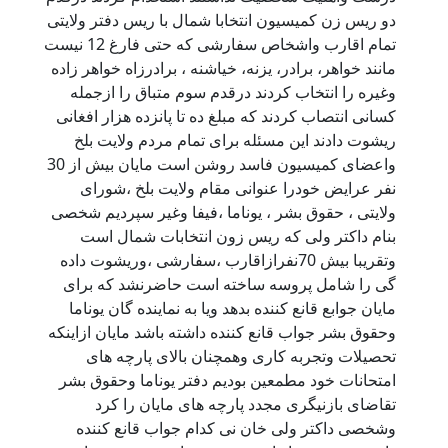
دو ریس زن کمیسیون انتخابا شمال با ریس دفتر ولایتی
تمام اقارب واشخاص سفارشی که حتی فارغ 12 نیست
مانند خواهر، برادر، یزنه، خیاشنه ، برادرزاه خواهر زاده
وغیره را انتخاب کردند درقدم سوم متباق را ازجمله
کسانی انتصاب کردند که مبلغ ده تا پانزده هزار افغانی
ریشوت دادند این مسئله برای تمام مردم ولایت بلخ
واعضای کمیسیون فاسد روشن است مایان بیش از 30
نفر عرایض خودرا عنوانی مقام ولایت بلخ ،شورای
ولایتی ، حقوق بشر ، یوناما ،فیفا وغیر سپردیم شخصی
بنام داکتر ولی که ریس زون انتخابات شمال است
وتقریبا بیش 70نفرازاقارب ،سفارشی ،وریشوت داده
گی را شامل پروسه ساخته است حاضرنشد که برای
مایان جوابع قانع کننده بدهد ویا به نماینده گان یوناما
وحقوق بشر جواب قانع کننده داشته باشد مایان ازاینکه
تحصیلات وتجربه کاری وهمچنان بالای پارچه های
امتحانات خود مطمعین بودیم دفتر یوناما وحقوق بشر
تقاضای بازنیگری مجدد پارچه های مایان را کرد
وشخصی داکتر ولی خان نی کدام جواب قانع کننده