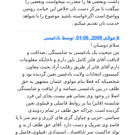
داشت وبعضی ها را معذرت میخواست وبعضی را
میگفت تا مرکز دست تان خلاص این خیانت روشن
وواضح است اگرخواسته باشید موضوع را با شواهد
خدمت تان تقدیم میکنم .
6 جولای 2009, 01:06
,
توسط
بادغیسی
سلام دوستان !
من منحیث یک بادغیسی به شاسیتگی ،صداقت و
لاباقت آقای فایز کامل باور دارم و تاجایکه معلومات
دارم آقای فایز از طریق رقابت آزاد بحیث معاون
کمیسون انتخابات ولایت بادغیس تعین گردیده بود و
شخصیکه که فعلا بنام مولوی عثمان مشهور به حق
طلف در بین بادغیسی میباشد و از لیاقت و شایستگی
اصلا در وجود وی نشانی هم نیست بجای این فرد
شایسته (فایز) بنا بر روابط فامیلی و قبیلوی تعین
گردیده است .چراکه حق طلف در تمام زدوبندی
سیاسی ،حزبی و چپاول گری های کرزی و تیم سر تا پا
فاسد وی شریک و دست دارد .آقای حق طلف از بد و
تولد حاکمیت سر تاپافساد ، استبدادی ،قبیلوی،فامیل و