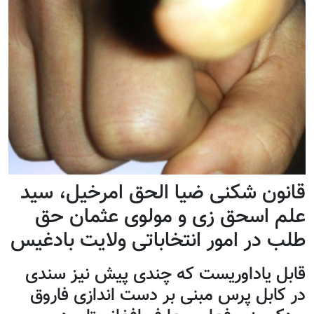
قانون شکنی ضيا الحق امرخيل، سید
علم اسحق زی و مولوی عثمان حق
طلب در امور انتخاباتی ولايت بادغیس
قابل ياداوريست که چندی پيش نيز سندی
در کابل پرس مبنی بر دست اندازی فاروق