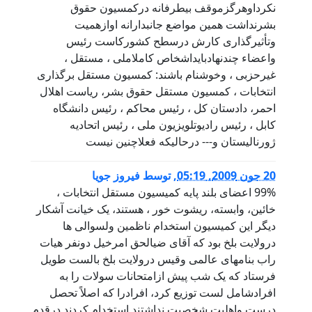
نکرداوهرگزموقف بيطرفانه درکمسيون حقوق
بشرنداشت همين مواضع جانبدارانه اوازهميت
وتأثيرگذاری کارش درسطح کشورکاست رئيس
واعضاء چندنهادبايداشخاص کاملاملی ، مستقل ،
غيرحزبی ، وخوشنام باشند: کمسيون مستقل برگذاری
انتخابات ، کمسيون مستقل حقوق بشر، رياست اهلال
احمر، دادستان کل ، رئيس محاکم ، رئيس دانشگاه
کابل ، رئيس راديوتلويزيون ملی ، رئيس اتحاديه
ژورناليستان و--- درحاليکه فعلاچنين نيست
20 جون 2009, 05:19
,
توسط
فیروز جویا
99% اعضای بلند پایه کمیسیون مستقل انتخابات ،
خائین، وابسته، ریشوت خور ، هستند، یک خیانت آشکار
دیگر این کمیسیون استخدام ناظمین ولسوالی ها
درولایت بلخ بود که آقای ضیالحق امرخیل دونفر هیات
راب بنامهای عالمی وقیس درولایت بلخ بالست طویل
فرستاد که یک شب پیش ازامتحانات سولات را به
افرادشامل لست توزیع کرد، افرادرا که اصلاً تحصل
درست واهلیت شخصیت نداشتند استخدام کردند درقدم