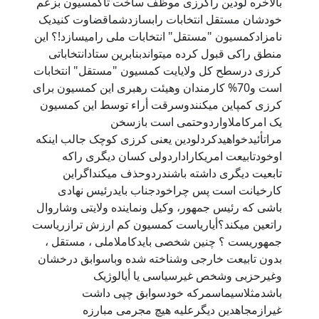
بالاخره لودين راکرزی موظف ساخت تاکمسيون بزعم
خودشان مستقل انتخابات رابسازدشماقضاوت کنيديک
نامزادکمسيون "مستقل" انتخابات ملی راميسازد!؟ اين
منطق راکی قبول کرده ميتواندبنابرين ستادانتخاباتی
کرزی درسطح کل ولايايت کمسيون "مستقل" انتخابات
است و70% کارمندان وهيئت رهبری اين کمسيون برای
کرزی کمپاين ميکنندوسرقت أراء توسط اين کمسيون
يک امرکاملاواردوحتمی است بازسخن
مراتأئيدخواهيدکردلودين يعنی کرزی کوچک جالب اينکه
اوخودتابيعت امريکاراداردولی کسان ديگری راکه
تابعيت ديگری داشته باشندردوحذف ميکنداگراين
کارخيانت است پس چراخودجناب بايدرئيس نهادی
باشی که رئيس جمهور، وکيل ونماينده ولايتی وشاروال
راتعين ميکند؟أيارياست کمسيون کم ارزش ترازرياست
جمهوريست ؟ چنين شخصی بايدکاملاملی ، مستقل ،
بدون تابيعت خارجی وشناخته شده وباسوابق درخشان
وغيرحزبی وشخص غيرسياسی يا أيالوژيک
باشدمثلاسيماسمرکه خودسوابق چپی داشت
غيرازمجاهدين ديگرعليه هيچ مجرمی مبارزه