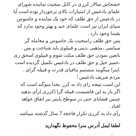
خشخاش سالار کرزی در کابل منحیث نماینده شورای
علمای بادغیس از امتیازات بالای برخوردار بوده است آیا
در بادغیس از حق طلف که خود یک نماینده و جاسوس
سپای ایران نیز است علمای جید و بهتر وجود ندارد که
یقیننا وجود دارد .
پس حق طلف رامنحیث یک جاسوس و معامله گر
سیاسی ،مذهبی ،دینی و قبیلوی باید شناخت و بس .
باتعین نمودن حق طلف مثلث شوم و قبیلوی اسحق زی
،حمیر خیل و حق طلف در بادغیس تکمیل گردیده است
.اینرا میگویند سستیم مافیای قدرت و قبیله گرای .
مردم شریف بادغیس !
این است نتیجه رای داد به کرز .بخدا سوگند است که
اگر باز به این فاشیست قبیله گرا (کرزی )رأی بدهید
چینین قضایای حتی در سوطح پاینتر نیز اتفاق خواهد
افتاد .
رأی داد به کرزی تکرار فاجعه 7 سال گذشته میباشد .
لطفا ایمل آدرس منرا محفوظ نگهدارید