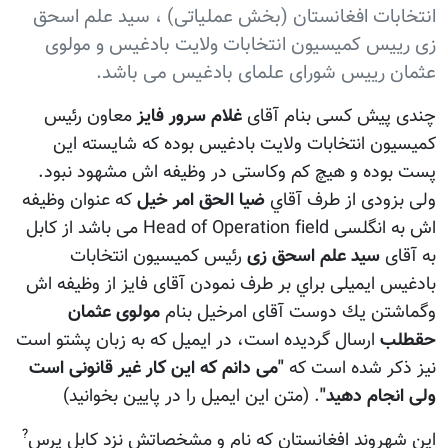
انتخابات افغانستان (بخش عملياتی) ، سید علم اسحق
زی رييس کميسیون انتخابات ولايت بادغيس و مولوی
عثمان رييس شورای علمای بادغیس می باشد.
چندی پيش كسی بنام آقای
غلام سرور فايز
معاون رئيس
كميسيون انتخابات ولايت بادغيس بوده كه شايسته اين
پست بوده و هيچ كم وكاستی در وظيفه اش مشهود نبود.
ولی بزودی از طرف آقاي
ضيا الحق امر خيل
كه عنوان وظيفه
اش به انگلسی Head of Operation field می باشد از كابل
به آقای
سيد علم اسحق زی
رئيس كميسيون انتخابات
بادغيس ايميلی براي بر طرف نمودن آقای فايز از وظيفه اش
وگماشتن يك دوست آقای امرخيل بنام
مولوی عثمان
حقطلب
ارسال گرديده است، در ايميل كه به زبان پشتو است
نيز ذكر شده است كه
"می دانم كه اين كار غير قانونی است
ولی انجام دهيد"
. (متن اين ايميل را در پایین بخوانيد)
?
اين شهروند افغانستان که نام و مشخصاتش نزد کابل پرس