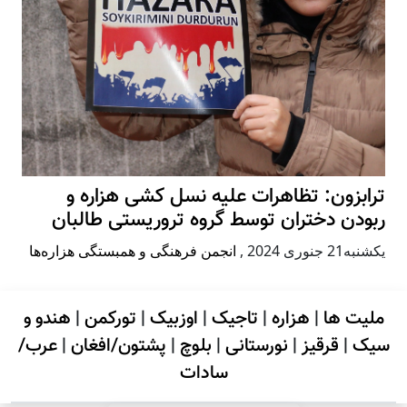
ترابزون: تظاهرات علیه نسل کشی هزاره و
ربودن دختران توسط گروه تروریستی طالبان
يكشنبه21 جنوری 2024
,
انجمن فرهنگی و همبستگی هزاره‌ها
ملیت ها
|
هزاره
|
تاجیک
|
اوزبیک
|
تورکمن
|
هندو و
سیک
|
قرقیز
|
نورستانی
|
بلوچ
|
پشتون/افغان
|
عرب/
سادات