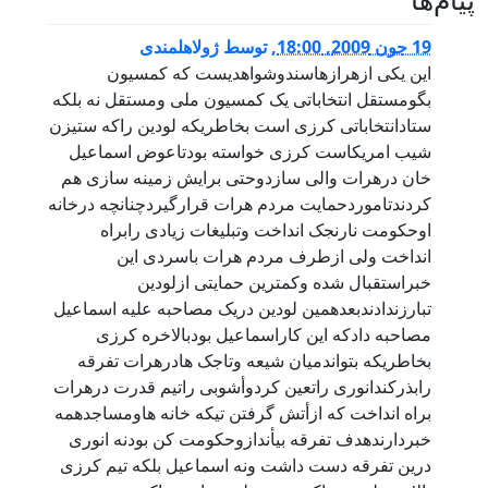
19 جون 2009, 18:00
,
توسط
ژولاهلمندی
اين يکی ازهرازهاسندوشواهديست که کمسيون
بگومستقل انتخاباتی يک کمسيون ملی ومستقل نه بلکه
ستادانتخاباتی کرزی است بخاطريکه لودين راکه ستيزن
شيب امريکاست کرزی خواسته بودتاعوض اسماعيل
خان درهرات والی سازدوحتی برايش زمينه سازی هم
کردندتاموردحمايت مردم هرات قرارگيردچنانچه درخانه
اوحکومت نارنجک انداخت وتبليغات زيادی رابراه
انداخت ولی ازطرف مردم هرات باسردی اين
خبراستقبال شده وکمترين حمايتی ازلودين
تبارزندادندبعدهمين لودين دريک مصاحبه عليه اسماعيل
مصاحبه دادکه اين کاراسماعيل بودبالاخره کرزی
بخاطريکه بتواندميان شيعه وتاجک هادرهرات تفرقه
رابذرکندانوری راتعين کردوأشوبی راتيم قدرت درهرات
براه انداخت که ازأتش گرفتن تيکه خانه هاومساجدهمه
خبردارندهدف تفرقه بيأندازوحکومت کن بودنه انوری
درين تفرقه دست داشت ونه اسماعيل بلکه تيم کرزی