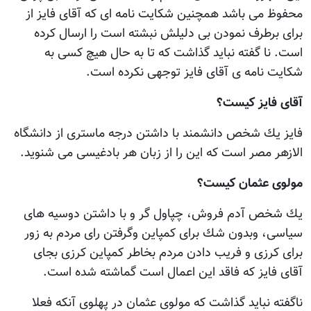
محفوظ می باشد همچنين شكايت نامه ای كه آقای فايز از
برای برطرف نمودن بی دليلش نبشته است را ارسال كرده
است. نا گفته نبايد گذاشت كه تا به حال هيچ كسی به
شكايت نامه ی آقای فايز توجهی نكرده است.
آقای فايز كيست؟
فايز يك شخص دانشمند با داشتن درجه ماستری از دانشگاه
الازهر مصر است كه اين را از زبان هر بادغيسی می شنويد.
مولوی عثمان كيست؟
يك شخص آدم فروش، چپاول گر و با داشتن دوسيه های
سياسی، وبدون شك برای كمپاين وگرفتن رای مردم به زور
برای كرزی و فريب دادن مردم بخاطر كمپاين كرزی بجای
آقای فايز كه فاقد اين اعمال است گماشته شده است.
ناگفته نبايد گذاشت كه مولوی عثمان در پهلوی آنکه فعلا