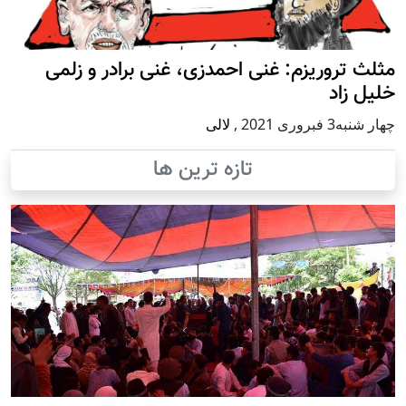
مثلث تروریزم: غنی احمدزی، غنی برادر و زلمی
خلیل زاد
چهار شنبه3 فبروری 2021
,
لالی
تازه ترین ها